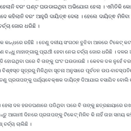
 ହେଲାନି ବରଂ ଘଣ୍ଟ ଘଉଡାଇଥିବା ଅଭିଯୋଗ ହେଲା । ଏମିତିକି କୋର
ଦେ କହିଲାନି ବରଂ ଆହୁରି ଦାୟିତ୍ଵ ଦେଲା । ହେଲେ ଦାୟିତ୍ଵ ମିଳିବ
୍ଚ୍ଚା ଜୋର ଧରିଛି ।
କ କାନ୍ଧରେ ରହିଛି । ତେଣୁ ଦଳୀୟ ସଂଗଠନ ବୁଝିବା ଆଳରେ ଟିକେଟ୍‌ କଟ
ନ୍ଧୁ ମାହାଙ୍ଗାରୁ ପ୍ରାର୍ଥୀ ହେବା ନେଇ ଚର୍ଚ୍ଚା ଜୋର ଧରିଛି । ଦଳର
୍ଦି ହୋଇଥିବା ପରେ ବି ତାଙ୍କୁ ଘଂଟ ଘଉଡାଉଛି । କେବଳ ଦଳ ନୁହେଁ ବର
 ବିଶ୍ଵସ୍ତ ସୂତ୍ରରୁ ମିଳିଥିବା ସୂଚନା ଅନୁସାରେ ପୂର୍ବତନ ଉପ-ବାଚସ୍ପତ
ୁ ପ୍ରତାପଙ୍କୁ ପର୍ଯ୍ୟବେକ୍ଷକ ଦାୟିତ୍ଵ ଦିଆଯାଇ ବସାଯିବ ବୋଲି ଚର
 ମାସ ହେଲା ଦଳ ହରଡଘଣାରେ ପଡିଥିବା ପରେ ବି ତାଙ୍କୁ ଛତ୍ରଛାୟାରେ ର
ନ୍ତୁ ଆଗାମୀ ଦିନରେ ପ୍ରତାପଙ୍କୁ ଟିକେଟ୍‌ ମିଳିବ କି ନାହିଁ ତାହା ସମୟ କ
୍ଚ୍ଚା ଚାଲିଛି ।