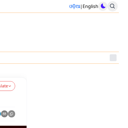
ଓଡ଼ିଆ
|
English
slate