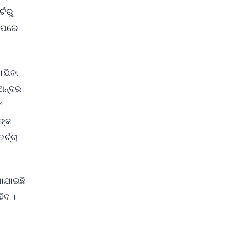
୍ଟରୁ
ା ପରେ
ାଯିବା
 ଅନ୍ଦର
ଂ
ିଙ୍କ
୍ଚ୍ଚା
ଖାଯାଇଛି
ହିବ ।