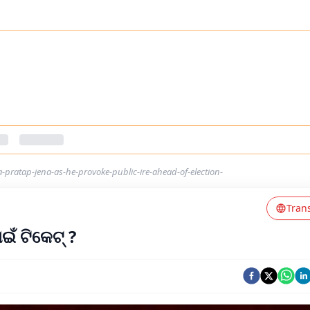
pratap-jena-as-he-provoke-public-ire-ahead-of-election-
Tran
ଇଁ ଟିକେଟ୍‌ ?