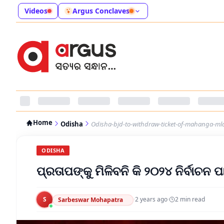
Videos
Argus Conclaves
Home
Odisha
Odisha-bjd-to-withdraw-ticket-of-mahanga-mla-
ODISHA
ପ୍ରତାପଙ୍କୁ ମିଳିବନି କି ୨୦୨୪ ନିର୍ବାଚନ ପା
S
·
2 years ago
·
2
min read
Sarbeswar Mohapatra