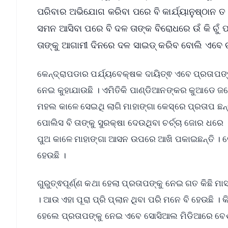
ପରିବାର ଅଭିଯୋଗ କରିବା ପରେ ବି କାର୍ଯ୍ୟାନୁଷ୍ଠାନ ତ
ସମନ ଆସିବା ପରେ ବି ଦଳ ତାଙ୍କ ବିରୋଧରେ ଉଁ କି ଚୁଁ ପ
ତାଙ୍କୁ ଆଗାମୀ ଦିନରେ ଦଳ ସାଇଡ୍‌ କରିବ ବୋଲି ଏବେ ଚର
କେନ୍ଦ୍ରାପଡାର ପର୍ଯ୍ୟବେକ୍ଷକ ଦାୟିତ୍ଵ ଏବେ ପ୍ରତାପଙ୍
ନେଇ କୁହାଯାଉଛି । ଏମିତିକି ପାଣ୍ଡିଆନଙ୍କର କୁଆଡେ ଜଣେ ବ
ମହଲ କାଳେ ସେଇଥି ଲାଗି ମାହାଙ୍ଗା କେସ୍‌ରେ ପ୍ରତାପ ଛନ
ପୋଲିସ ବି ତାଙ୍କୁ ସୁରକ୍ଷା ଦେଉଥିବା ଚର୍ଚ୍ଚା ଜୋର ଧରେ ।
ପୁଅ କାଳେ ମାହାଙ୍ଗା ଆସନ ଉପରେ ଆଖି ପକାଇଛନ୍ତି । ତେଣ
ହେଉଛି ।
ଗୁରୁତ୍ଵପୂର୍ଣ୍ଣ କଥା ହେଲା ପ୍ରତାପଙ୍କୁ ନେଇ ଗତ କିଛି
। ଆଉ ଏହା ପୂରା ପ୍ରି ପ୍ଲାନ ଥିବା ପରି ମନେ ବି ହେଉଛି । କି
ହେଲେ ପ୍ରତାପଙ୍କୁ ନେଇ ଏବେ ସୋସିଆଲ ମିଡିଆରେ ବେଶ୍‌ ଚର