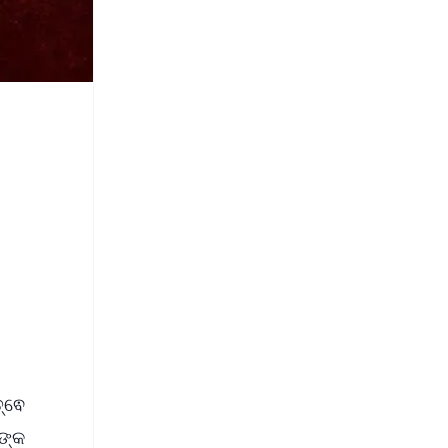
ତ୍ଵେ
ଳଙ୍କ