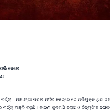
 ଠେଲି ଦେଲେ
ାପ?
ଚର୍ଚ୍ଚା । ମାହାଙ୍ଗା ଡବଲ ମର୍ଡର କେସ୍‌ରେ ସେ ଅଭିଯୁକ୍ତ ଥିବା ସ
େଇ ଚର୍ଚ୍ଚା ଆହୁରି ବଢୁଛି । କାରଣ କୁଳମଣି ବରାଳ ଓ ଦିବ୍ୟସିଂହ ବରା