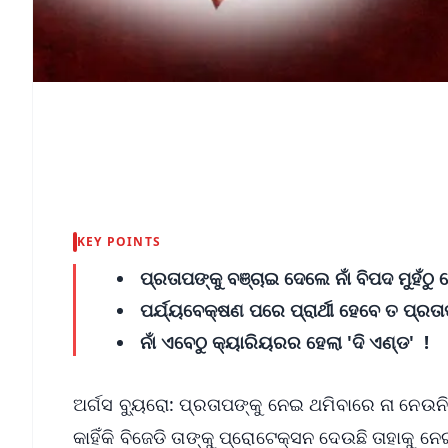
KEY POINTS
ପ୍ରତାପଙ୍କୁ ବଞ୍ଚାଇ ଦେଲେ ନାଁ ବିପଦ ମୁହଁଠୁ
ପର୍ଯ୍ୟବେକ୍ଷଣ ପରେ ପ୍ରାର୍ଥୀ ହେବେ ତ ପ୍ରତ
ନାଁ ଏବେଠୁ କ୍ୟାରିୟରର ହେଲା 'ଦି ଏଣ୍ଡ' !
ଅର୍ଗସ ବ୍ୟୁରୋ: ପ୍ରତାପଙ୍କୁ ନେଇ ଥମିବାରେ ନା ନେଉନି 
କାହିଁକି ବିଜେଡି ତାଙ୍କୁ ପ୍ରୋଟେକ୍ସନ ଦେଉଛି ତାହାକୁ ନ