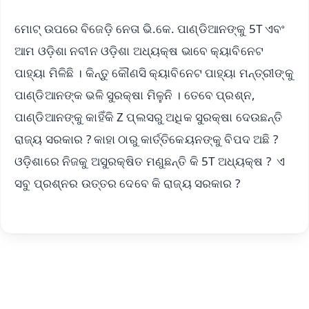
ମୋଟ୍‌ ଉପରେ ବିଜେଡ଼ି ନେତା ଭି.କେ. ପାଣ୍ଡିଆନଙ୍କୁ 5T ଏବଂ
ଆମ ଓଡ଼ିଶା ନବୀନ ଓଡ଼ିଶା ଅଧ୍ୟକ୍ଷ ଭାବେ କ୍ୟାବିନେଟ
ପାହ୍ୟା ମିଳିଛି । କିନ୍ତୁ କୌଣସି କ୍ୟାବିନେଟ ପାହ୍ୟା ମନ୍ତ୍ରୀଙ୍କୁ
ପାଣ୍ଡିଆନଙ୍କ ଭଳି ସୁରକ୍ଷା ମିଳୁନି । ତେବେ ପ୍ରଶ୍ନ,
ପାଣ୍ଡିଆନଙ୍କୁ କାହିଁକି Z ପ୍ଲସରୁ ଅଧିକ ସୁରକ୍ଷା ଦେଉଛନ୍ତି
ରାଜ୍ୟ ସରକାର ? କାହା ଠାରୁ କାର୍ତ୍ତିକେୟନଙ୍କୁ ବିପଦ ଅଛି ?
ଓଡ଼ିଶାରେ ନିଜକୁ ଅସୁରକ୍ଷିତ ମଣୁଛନ୍ତି କି 5T ଅଧ୍ୟକ୍ଷ ? ଏ
ସବୁ ପ୍ରଶ୍ନର ଉତ୍ତର ଦେବେ କି ରାଜ୍ୟ ସରକାର ?