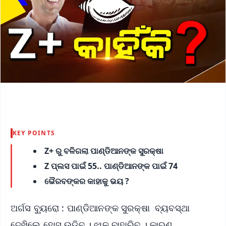
KEY POINTS
Z+ ରୁ ବଳିଗଲା ପାଣ୍ଡିଆନଙ୍କ ସୁରକ୍ଷା
Z ପ୍ଲସ ପାଇଁ 55.. ପାଣ୍ଡିଆନଙ୍କ ପାଇଁ 74
ଭୈରବଙ୍କର କାହାକୁ ଭୟ ?
ଅର୍ଗସ ବ୍ୟୁରୋ : ପାଣ୍ଡିଆନଙ୍କ ସୁରକ୍ଷା ବ୍ୟବସ୍ଥା
ଦେଖିଲେ ହୋସ୍‌ ଉଡିବ । ଝାଳ ବାହାରିବ । କାରଣ