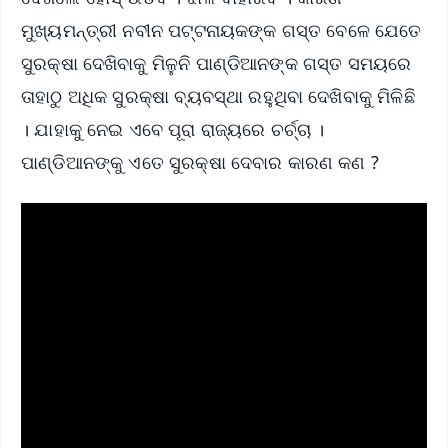
ମୁଖ୍ୟମନ୍ତ୍ରୀ ନବୀନ ପଟ୍ଟନାୟକଙ୍କ ଗସ୍ତ ବେଳେ ଯେତେ
ସୁରକ୍ଷା ଦେଖିବାକୁ ମିଳୁନି ପାଣ୍ଡିଆନଙ୍କ ଗସ୍ତ ସମୟରେ
ତାହାଠୁ ଅଧିକ ସୁରକ୍ଷା ବ୍ୟବସ୍ଥା ରହୁଥିବା ଦେଖିବାକୁ ମିଳିଛି
। ଯାହାକୁ ନେଇ ଏବେ ପୂରା ରାଜ୍ୟରେ ଚର୍ଚ୍ଚା ।
ପାଣ୍ଡିଆନଙ୍କୁ ଏତେ ସୁରକ୍ଷା ଦେବାର କାରଣ କଣ ?