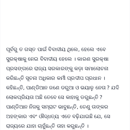
Download Free:
Android - Scan QR
iOS - Scan QR
ପୂର୍ବରୁ ତ ଗସ୍ତ ପାଇଁ ବିବାଦୀୟ ଥିଲେ, ହେଲେ ଏବେ
ସୁରକ୍ଷାକୁ ନେଇ ବିବାଦୀୟ ହେଲେ । କାରଣ ସୁରକ୍ଷା
ପ୍ରସଙ୍ଗରେ ରାଜ୍ୟ ସରକାରଙ୍କୁ କଡ଼ା ସମାଲୋଚନା
କରିଛନ୍ତି ସୂଚନା ଅଧିକାର କର୍ମୀ ପ୍ରଦୀପ ପ୍ରଧାନ ।
କହିଛନ୍ତି, ପାଣ୍ଡିଆନ ଜଣେ ଡରୁଆ ଓ ଭୟାଳୁ ନେତା ? ଯଦି
ଲୋକପ୍ରିୟତା ଅଛି ତେବେ ସେ କାହାକୁ ଡରୁଛନ୍ତି ?
ପାଣ୍ଡିଆନ ନିଜକୁ ସମ୍ରାଟ ଭାବୁଛନ୍ତି, ତେଣୁ ତାଙ୍କର
ଅହଙ୍କାର ଏବଂ ଔଦ୍ଧତ୍ୟ ଏତେ ବଢ଼ିଯାଇଛି ଯେ, ସେ
ରାଜ୍ୟରେ ଯାହା ଚାହୁଁଛନ୍ତି ତାହା କରୁଛନ୍ତି ।