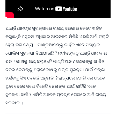
ପାଣ୍ଡିଆନଙ୍କ ସୁରକ୍ଷାରେ ରାଜ୍ୟ ସରକାର କେତେ ଖର୍ଚ୍ଚ
କରୁଛନ୍ତି ? ସୂଚନା ଅଧିକାର ଆଇନରେ ମିଳିଛି ଏଭଳି ଆଖି ତରାଟି
ହେଲା ଭଳି ତଥ୍ୟ । ପାଣ୍ଡିଆନଙ୍କୁ କାହିଁକି ଏତେ ସଂଖ୍ୟକ
ପୋଲିସ ସୁରକ୍ଷା ଦିଆଯାଉଛି ? ନବୀନଙ୍କଠୁ ପାଣ୍ଡିଆନ କ'ଣ
ବଡ ? କାହାକୁ ଭୟ କରୁଛନ୍ତି ପାଣ୍ଡିଆନ ? ଲୋକଙ୍କୁ ନା ନିଜ
ଦଳର ନେତାଙ୍କୁ ? ରାଜକୋଷରୁ ତାଙ୍କ ସୁରକ୍ଷା ପାଇଁ ଟଙ୍କା
ଖର୍ଚ୍ଚକୁ କିଏ ଦେଇଛି ଅନୁମତି ? ରାଜ୍ୟରେ ପୋଲିସର ଅଭାବ
ଥିବା ବେଳେ ଜଣେ ବିଜେଡି ନେତାଙ୍କ ପାଇଁ କାହିଁକି ଏତେ
ସୁରକ୍ଷା କର୍ମୀ ? ଏମିତି ଅନେକ ପ୍ରଶ୍ନ ଘେରରେ ଆଜି ରାଜ୍ୟ
ସରକାର ।