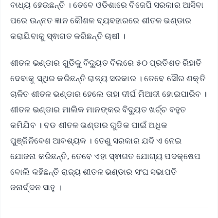
ବାଧ୍ୟ ହେଉଛନ୍ତି । ତେବେ ଓଡିଶାରେ ବିଜେପି ସରକାର ଆସିବା
ପରେ ଉନ୍ନତ ଜ୍ଞାନ କୌଶଳ ବ୍ୟବହାରରେ ଶୀତଳ ଭଣ୍ଡାର
କରାଯିବାକୁ ସ୍ଵାଗତ କରିଛନ୍ତି ଚାଷୀ ।
ଶୀତଳ ଭଣ୍ଡାର ଗୁଡିକୁ ବିଦ୍ୟୁତ ବିଲରେ ୫୦ ପ୍ରତିଶତ ରିହାତି
ଦେବାକୁ ସ୍ଥିର କରିଛନ୍ତି ରାଜ୍ୟ ସରକାର । ତେବେ ସୌର ଶକ୍ତି
ଚାଳିତ ଶୀତଳ ଭଣ୍ଡାର ହେଲେ ତାହା ଦୀର୍ଘ ମିଆଦୀ ହୋଇପାରିବ ।
ଶୀତଳ ଭଣ୍ଡାର ମାଲିକ ମାନଙ୍କର ବିଦ୍ୟୁତ ଖର୍ଚ୍ଚ ବହୁତ
କମିଯିବ । ବଡ ଶୀତଳ ଭଣ୍ଡାର ଗୁଡିକ ପାଇଁ ଅଧିକ
ପୁଞ୍ଜିନିବେଶ ଆବଶ୍ୟକ । ତେଣୁ ସରକାର ଯଦି ଏ ନେଇ
ଯୋଜନା କରିଛନ୍ତି, ତେବେ ଏହା ସ୍ଵାଗତ ଯୋଗ୍ୟ ପଦକ୍ଷେପ
ବୋଲି କହିଛନ୍ତି ରାଜ୍ୟ ଶୀତଳ ଭଣ୍ଡାର ସଂଘ ସଭାପତି
ଜନାର୍ଦ୍ଦନ ସାହୁ ।