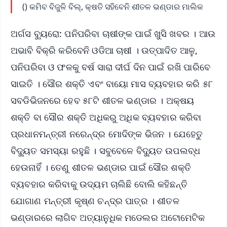
() କମିବ ବିଜୁଳି ବିଲ୍‍, କ୍ଷତି ସହିବେନି ଶୀତଳ ଭଣ୍ଡାର ମାଲିକ
ଅର୍ଗସ ବ୍ୟୁରୋ: ପନିପରିବା ଚାଷୀଙ୍କ ପାଇଁ ଖୁସି ଖବର । ଆଉ
ଅଭାବି ବିକ୍ରି କରିବେନି ଓଡିଆ ଚାଷୀ । ଉତ୍ପାଦିତ ଆଳୁ,
ପନିପରିବା ଓ ଫଳକୁ ବର୍ଷ ସାରା ଦୀର୍ଘ ଦିନ ପାଇଁ ରଖି ପାରିବେ
ସାଇତି । ସୌର ଶକ୍ତି ଏବଂ ବାୟୋ ମାସ ବ୍ୟବହାର କରି ୫୮
ସବଡିଭିଜନରେ ହେବ ୫୮ଟି ଶୀତଳ ଭଣ୍ଡାର । ଅକ୍ଷୟ
ଶକ୍ତି ବା ସୌର ଶକ୍ତି ଅଧିକରୁ ଅଧିକ ବ୍ୟବହାର କରିବା
ପ୍ରଧାନମନ୍ତ୍ରୀ ନରେନ୍ଦ୍ର ମୋଦିଙ୍କ ଭିଜନ । ଯେହେତୁ
ବିଦ୍ୟୁତ ସମସ୍ୟା ରହୁଛି । ସବୁବେଳେ ବିଦ୍ୟୁତ ଉପଲବ୍ଧ
ହେଉନାହିଁ । ତେଣୁ ଶୀତଳ ଭଣ୍ଡାର ପାଇଁ ସୌର ଶକ୍ତି
ବ୍ୟବହାର କରିବାକୁ ଉଦ୍ୟମ ଚାଲିଛି ବୋଲି କହିଛନ୍ତି
ଯୋଗାଣ ମନ୍ତ୍ରୀ କୃଷ୍ଣ ଚନ୍ଦ୍ର ପାତ୍ର । ଶୀତଳ
ଭଣ୍ଡାରରେ ଲାଗିବ ଅତ୍ୟାନୁଧିକ ମଡେଲର ଅଟୋମେଟିକ