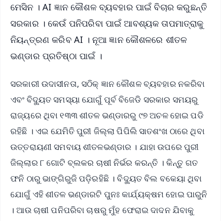
ମେସିନ । AI ଜ୍ଞାନ କୌଶଳ ବ୍ୟବହାର ପାଇଁ ବିଚାର କରୁଛନ୍ତି
ସରକାର । କେଉଁ ପନିପରିବା ପାଇଁ ଆବଶ୍ୟକ ତାପମାତ୍ରାକୁ
ନିୟନ୍ତ୍ରଣ କରିବ AI । ନୂଆ ଜ୍ଞାନ କୌଶଳରେ ଶୀତଳ
ଭଣ୍ଡାର ପ୍ରତିଷ୍ଠା ପାଇଁ ।
ସରକାରୀ ଉଦାସୀନତା, ସଠିକ୍ ଜ୍ଞାନ କୌଶଳ ବ୍ୟବହାର ନକରିବା
ଏବଂ ବିଦ୍ୟୁତ ସମସ୍ୟା ଯୋଗୁଁ ପୂର୍ବ ବିଜେଡି ସରକାର ସମୟରୁ
ରାଜ୍ୟରେ ଥିବା ୧୩୩ ଶୀତଳ ଭଣ୍ଡାରରୁ ୯୭ ଅଚଳ ହୋଇ ପଡି
ରହିଛି । ଏଇ ଯେମିତି ପୁରୀ ଜିଲ୍ଲା ପିପିଲି ସାତଶଂଖ ଠାରେ ଥିବା
ଉତ୍ତରାୟଣୀ ସମବାୟ ଶୀତଳଭଣ୍ଡାର । ଯାହା ଉପରେ ପୁରୀ
ଜିଲ୍ଲାର ୮ ଗୋଟି ବ୍ଲକର ଚାଷୀ ନିର୍ଭର କରନ୍ତି । କିନ୍ତୁ ଗତ
ଫନି ଠାରୁ ଭାଙ୍ଗିରୁଜି ପଡ଼ିରହିଛି । ବିଦ୍ୟୁତ ବିଲ ବକେୟା ଥିବା
ଯୋଗୁଁ ଏହି ଶୀତଳ ଭଣ୍ଡାରଟି ପୁନଃ କାର୍ଯ୍ୟକ୍ଷମ ହୋଇ ପାରୁନି
। ଆଉ ଚାଷୀ ପନିପରିବା ଚାଷରୁ ମୁଁହ ଫେରାଇ ଦାଦନ ଯିବାକୁ