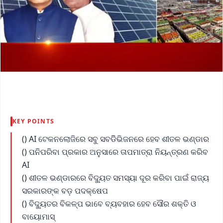
KEY POINTS
() AI ଟେକନଲୋଜିରେ ସବୁ ସବଡିିଭିଜନରେ ହେବ ଶୀତଳ ଭଣ୍ଡାର
() ପନିପରିବା ପ୍ରକାର ଅନୁସାରେ ତାପମାତ୍ରା ନିୟନ୍ତ୍ରଣ କରିବ
AI
() ଶୀତଳ ଭଣ୍ଡାରରେ ବିଦ୍ୟୁତ ସମସ୍ୟା ଦୂର କରିବା ପାଇଁ ରାଜ୍ୟ
ସରକାରଙ୍କ ବଡ଼ ପଦକ୍ଷେପ
() ବିଦ୍ୟୁତର ବିକଳ୍ପ ଭାବେ ବ୍ୟବହାର ହେବ ସୌର ଶକ୍ତି ଓ
ବାୟୋମାସ୍