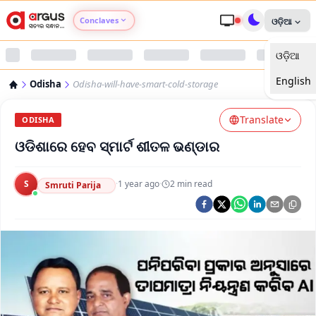
Conclaves
ଓଡ଼ିଆ
ଓଡ଼ିଆ
Argus Agri Vikas
English
Odisha
Odisha-will-have-smart-cold-storage
Argus Nari Shakti
Translate
ODISHA
Argus Education Next
ଓଡିଶାରେ ହେବ ସ୍ମାର୍ଟ ଶୀତଳ ଭଣ୍ଡାର
Argus Health Connect
S
·
1 year ago
·
2
min read
Smruti Parija
Argus Swaad Odisha
Argus Chalo Dekhein Apna Desh