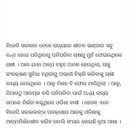
Download Free:
Android - Scan QR
iOS - Scan QR
ବିଜେଡି ସରକାର ବେଳେ ରାଜ୍ୟରେ ଶୀତଳ ଭଣ୍ଡାର ସବୁ
ବନ୍ଦ ହୋଇ ପଡିଥିବାରୁ ପନିପରିବା ଚାଷରୁ ମୁହଁ ଫେରାଉଥିଲେ
ଚାଷୀ । ଆଉ ଯାହା ଅଳ୍ପ ବହୁତ ଅମଳ ହେଉଥିଲା, ତାକୁ
ସଂରକ୍ଷଣ ସୁବିଧା ନଥିବାରୁ ଅଭାବୀ ବିକ୍ରି କରିବାକୁ ଚାଷୀ
ବାଧ୍ୟ ହେଉଥିଲେ । ଆଳୁ ମିଶନ ବି ଫେଲ ମାରିଥିଲା । ଆଳୁ,
ପିଆଜଠୁ ଆରମ୍ଭ କରି ପନିପରିବା ପାଇଁ ଅନ୍ୟ ରାଜ୍ୟ
ଉପରେ ନିର୍ଭର କରୁଥିଲେ ଓଡିଶା ବାସୀ । ହେଲେ ଏବେ
ବିଜେପି ସରକାରଙ୍କ ପଦକ୍ଷେପ ଆଗକୁ ଓଡିଶାକୁ
ଆତ୍ମନିର୍ଭରଶୀଳ କରିବ ବୋଲି ସଂଚାର ହୋଇଛି ନୂଆ ଆଶା ।