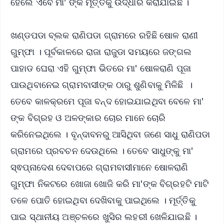
ହେଲେ ଏବେ ମା' ଙ୍କ ମୂର୍ତ୍ତିକୁ ଉଦ୍ଧାର କରାଯାଇଛି ।
ଖଣ୍ଡପଡା ବ୍ଲକ ରାଣିପଡା ଗ୍ରାମରେ ରହିଛି ଷୋଳ ରାଣୀ
ଗୁମ୍ଫା । ପୂର୍ବକାଳରେ ରାଜା ରାଜୁଡା ସମୟରେ ଜଙ୍ଗଲ
ପାହାଡ ଘେରା ଏହି ଗୁମ୍ଫା ଭିତରେ ମା' ଷୋଳରାଣି ପୂଜା
ପାଉଥିବାନେଇ ଗ୍ରାମବାସୀଙ୍କ ଠାରୁ ଶୁଣିବାକୁ ମିଳିଛି ।
ତେବେ କାଳକ୍ରମେ ପୂଜା ବନ୍ଦ ହୋଇଯାଇଥିବା ବେଳେ ମା'
ଙ୍କ ବିଗ୍ରହ ଓ ଅଳଙ୍କାର ଚୋର ମାନେ ଚୋରି
କରିନେଇଥିଲେ । ବୃନ୍ଦାବନରୁ ଆସିଥିବା ଜଣେ ସାଧୁ ରାଣିପଡା
ଗ୍ରାମରେ ପ୍ରବଚନ ଦେଉଥିଲେ । ତେବେ ସାଧୁଙ୍କୁ ମା'
ସ୍ଵପ୍ନାଦେଶ ଦେବାପରେ ଗ୍ରାମବାସୀମାନେ ଷୋଳରାଣି
ଗୁମ୍ଫା ନିକଟରେ ଖୋଜା ଖୋଜି କରି ମା'ଙ୍କ ବିଗ୍ରହଟି ମାଟି
ତଳେ ପୋତି ହୋଇଥିବା ଦେଖିବାକୁ ପାଇଥିଲେ । ମୂର୍ତ୍ତିକୁ
ପାଇ ସ୍ଥାନୀୟ ଅଞ୍ଚଳରେ ଖୁସିର ଲହରୀ ଖେଳିଯାଇଛି ।