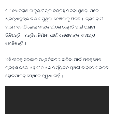
ମା' ଷୋଳରାଣି ଠାକୁରାଣୀଙ୍କ ବିଗ୍ରହ ମିଳିବା ଶୁଣିବା ପରେ
ଶ୍ରଦ୍ଧାଳୁଙ୍କ ଭିଡ ଯମୁଥିବା ଦେଖିବାକୁ ମିଳିଛି । ଗ୍ରାମବାସୀ
ମାନେ ଏକାଠି ହୋଇ ମାଙ୍କ ପୀଠର ଉନ୍ନତି ପାଇଁ ଅଣ୍ଟା
ଭିଡିଛନ୍ତି । ମନ୍ଦିର ନିର୍ମାଣ ପାଇଁ ସରକାରଙ୍କ ସାହାଯ୍ୟ
ଲୋଡିଛନ୍ତି ।
ଏହି ପୀଠକୁ ସରକାର ଉନ୍ନତିକରଣ କରିବା ପାଇଁ ପଦକ୍ଷେପ
ଗ୍ରହଣ କଲେ ଏହି ପୀଠ ଏକ ପର୍ଯ୍ୟଟନ ସ୍ଥଳୀ ଭାବରେ ପରିଚିତ
ହୋଇପାରିବ ସେଥିରେ ଦ୍ୱିଧା ନାହିଁ ।