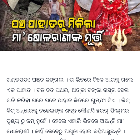
ଖଣ୍ଡପଡା: ଘଞ୍ଚ ଜଙ୍ଗଲ । ତା ଭିତରେ ଟିକେ ଆଗକୁ ଗଲେ
ଏକ ପାହାଡ । ବଡ ବଡ ପଥର, ଅଙ୍କା ବଙ୍କା ରାସ୍ତା ଦେଇ
ଗତି କରିବା ପରେ ପଡେ ପାହାଡ ଭିତରେ ଗୁମ୍ଫା ଟିଏ । କିଟ୍
କିଟ୍ ଅନ୍ଧାରକୁ ଚଢେଇଙ୍କ ଶବ୍ଦ କୌଣସି ହରର୍ ଫିଲ୍ମର
ଦୃଶ୍ୟ ଠୁ କମ୍ ନୁହେଁ । ହେଲେ ଏହାରି ଭିତରେ ଅଛନ୍ତି ମା'
ଷୋଳରାଣୀ । କାହିଁ କେବେଠୁ ଅପୂଜା ହୋଇ ରହିଆସୁଛନ୍ତି ।