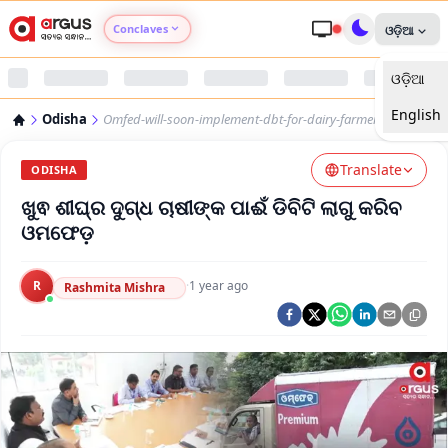
Conclaves
ଓଡ଼ିଆ
ଓଡ଼ିଆ
Argus Agri Vikas
English
Odisha
Omfed-will-soon-implement-dbt-for-dairy-farmers
Argus Nari Shakti
Translate
ODISHA
Argus Education Next
ଖୁଵ ଶୀଘ୍ର ଦୁଗ୍ଧ ଚାଷୀଙ୍କ ପାଈଁ ଡିବିଟି ଲାଗୁ କରିବ
ଓମଫେଡ଼
Argus Health Connect
R
·
1 year ago
Rashmita Mishra
Argus Swaad Odisha
Argus Chalo Dekhein Apna Desh