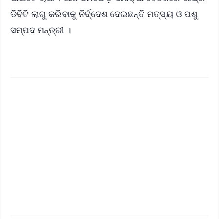
ଡିବିଟି ଲାଗୁ କରିବାକୁ ନିର୍ଦ୍ଦେଶ ଦେଇଛନ୍ତି ମତ୍ସ୍ୟ ଓ ପଶୁ
ସମ୍ପଦ ମନ୍ତ୍ରୀ ।