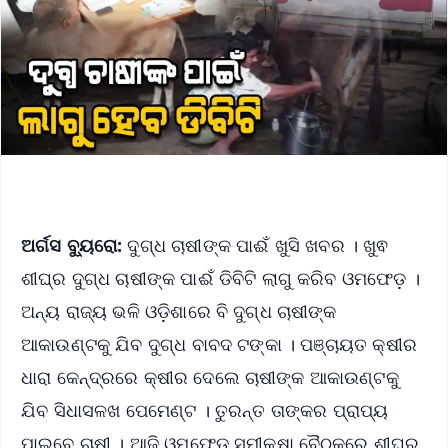
ଅର୍ଗସ ବ୍ୟୁରୋ:
ଦୁଗ୍ଧ ଚାଷୀଙ୍କ ପାଈଁ ଖୁସି ଖବର । ଖୁଵ
ଶୀଘ୍ର ଦୁଗ୍ଧ ଚାଷୀଙ୍କ ପାଈଁ ଡିବିଟି ଲାଗୁ କରିବ ଓମଫେଡ଼ ।
ଅନ୍ୟ ରାଜ୍ୟ ଭଳି ଓଡ଼ିଶାରେ ବି ଦୁଗ୍ଧ ଚାଷୀଙ୍କ
ଆକାଉଣ୍ଟକୁ ଯିବ ଦୁଗ୍ଧ ବାବଦ ଟଙ୍କା । ପଞ୍ଚାୟତ କ୍ଷୀର
ଧାରା କେନ୍ଦ୍ରରେ କ୍ଷୀର ଦେଲେ ଚାଷୀଙ୍କ ଆକାଉଣ୍ଟକୁ
ଯିବ ସିଧାସଳଖ ପେମେଣ୍ଟ । ତୁରନ୍ତ ତାଙ୍କର ପ୍ରାପ୍ୟ
ପାଇବେ ଚାଷୀ । ଆଜି ଓମଫେଡ଼ ସମୀକ୍ଷା ବୈଠକରେ ଶୀଘ୍ର