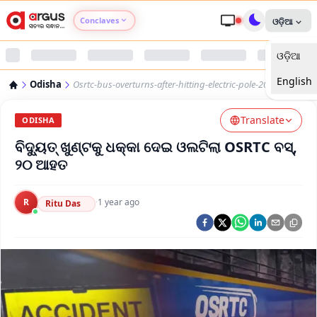
Conclaves
ଓଡ଼ିଆ
ଓଡ଼ିଆ
Argus Agri Vikas
English
Odisha
Osrtc-bus-overturns-after-hitting-electric-pole-20-injured
Argus Nari Shakti
Translate
ODISHA
Argus Education Next
ବିଦ୍ୟୁତ୍ ଖୁଣ୍ଟକୁ ଧକ୍କା ଦେଇ ଓଲଟିଲା OSRTC ବସ୍,
୨୦ ଆହତ
Argus Health Connect
R
·
1 year ago
Ritu Das
Argus Swaad Odisha
Argus Chalo Dekhein Apna Desh