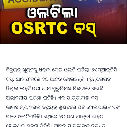
ବିଦ୍ୟୁତ୍ ଖୁଣ୍ଟକୁ ଧକ୍କା ଦେଇ ଓଲଟି ପଡିଲା ଓଏସ୍‌ଆର୍‌ଟିସି
ବସ୍, ଯାହାଫଳରେ ୨୦ ଆହତ ହୋଇଛନ୍ତି । ସୁନ୍ଦରଗଡ
ଜିଲ୍ଲା ଲହୁଣିପଡା ଥାନା ମୁଚୁରିନାଳ ନିକଟରେ ଏଭଳି
ଅଭାବନୀୟ ଘଟଣା ଘଟିଛି। ଏକ ଯାତ୍ରୀବାହୀ ବସ୍
ଭାରସାମ୍ୟ ହରାଇ ବିଦ୍ୟୁତ୍ ଖୁଣ୍ଟରେ ପିଟି ହୋଇଯାଇଛି ଏବଂ
ପରେ ଓଲଟିପଡିଛି। ଏଥିରେ ୨୦ ଜଣ ଯାତ୍ରୀ ଆହତ
ହୋଇଥିବା ସୂଚନା ମିଳିଛି। ଆହତ ଯାତ୍ରୀଙ୍କୁ ତୁରନ୍ତ