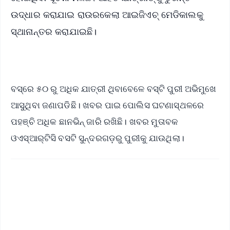
ଉଦ୍ଧାର କରାଯାଇ ରାଉରକେଲା ଆଇଜିଏଚ୍‌ ମେଡିକାଲକୁ
ସ୍ଥାନାନ୍ତର କରାଯାଇଛି।
ବସ୍‌ରେ ୫୦ ରୁ ଅଧିକ ଯାତ୍ରୀ ଥିବାବେଳେ ବସ୍‌ଟି ପୁରୀ ଅଭିମୁଖେ
ଆସୁଥିବା ଜଣାପଡିଛି। ଖବର ପାଇ ପୋଲିସ ଘଟଣାସ୍ଥଳରେ
ପହଞ୍ଚି ଅଧିକ ଛାନଭିନ୍ ଜାରି ରଖିଛି। ଖବର ମୁତାବକ
ଓଏସ୍‌ଆର୍‌ଟିସି ବସଟି ସୁନ୍ଦରଗଡ଼ରୁ ପୁରୀକୁ ଯାଉଥିଲା।