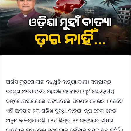
ଅର୍ଗସ ବ୍ୟୁରୋ:ଦାନା ବାନ୍ଧୁଛି ବାତ୍ୟା ଦାନା। ସମ୍ଭାବ୍ୟ
ବାତ୍ୟା ଅବପାତରେ ହୋଇଛି ପରିଣତ। ପୂର୍ବ କେନ୍ଦ୍ରୀୟ
ବଙ୍ଗୋପସାଗରରେ ଅବପାତରେ ପରିଣତ ହୋଇଛି । ତେବେ
ଏହି ଅବପାତ ୨୩ ତାରିଖ ସୁଦ୍ଧା ବାତ୍ୟା ରୂପ ନେବା ନେଇ
ଅନୁମାନ କରାଯାଉଛି । ୨୪ କିମ୍ବା ୨୫ ତାରିଖରେ ଭୀଷଣ
ବାତ୍ୟାର ରୂପ ନେଇ ସ୍ଥଳଭାଗ ଛୁଇଁବାର ସମ୍ଭାବନା ରହିଛି।