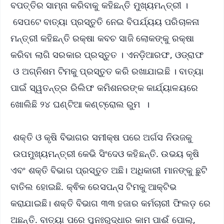
ବପତ୍ତିର ସାମ୍ନା କରିବାକୁ କହିଛନ୍ତି ମୁଖ୍ୟମନ୍ତ୍ରୀ ।
ସେପଟେ ବାତ୍ୟା ପ୍ରସ୍ତୁତି ନେଇ ବିପର୍ଯ୍ୟୟ ପରିଚାଳନା
ମନ୍ତ୍ରୀ କହିଛନ୍ତି ରକ୍ଷା କବଚ ସାଜି ଲୋକଙ୍କୁ ରକ୍ଷା
କରିବା ଲାଗି ସରକାର ପ୍ରସ୍ତୁତ । ଏନଡ଼ିଆରଫ, ଓଡ୍ରାଫ
ଓ ଅଗ୍ନିଶମ ଟିମକୁ ପ୍ରସ୍ତୁତ କରି ରଖାଯାଇଛି । ବାତ୍ୟା
ପାଇଁ ସ୍ୱତନ୍ତ୍ର ରିଲିଫ କମିଶନରଙ୍କ କାର୍ଯ୍ୟାଳୟରେ
ଖୋଲିଛି ୨୪ ଘଣ୍ଟିଆ କଣ୍ଟ୍ରୋଲ ରୁମ ।
ଶକ୍ତି ଓ କୃଷି ବିଭାଗର ସମୀକ୍ଷ ପରେ ଅର୍ଗସ ନିଉଜକୁ
ଉପମୁଖ୍ୟମନ୍ତ୍ରୀ କେଭି ସିଂଦେଓ କହିଛନ୍ତି. ଉଭୟ କୃଷି
ଏବଂ ଶକ୍ତି ବିଭାଗ ପ୍ରସ୍ତୁତ ଅଛି। ଅଧିକାରୀ ମାନଙ୍କୁ ଛୁଟି
ବାତିଲ ହୋଇଛି. କ୍ଵିକ ରେସପନ୍ସ ଟିମକୁ ଆକ୍ଟିଭ
କରାଯାଇଛି। ଶକ୍ତି ବିଭାଗ ୩୩ ହଜାର କର୍ମଚାରୀ ଫିଲଡ଼ ରେ
ଅଛନ୍ତି. ବାତ୍ୟା ପରେ ପୁନଃରୁଦ୍ଧାର କାମ ପାଈଁ ପୋଲ୍,