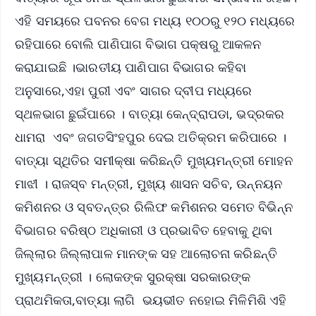
ଏହି ସମୟରେ ପବନର ବେଗ ମଧ୍ୟ ୧୦୦ରୁ ୧୨୦ ମଧ୍ୟରେ
ରହିପାରେ ବୋଲି ପାଣିପାଗ ବିଭାଗ ପକ୍ଷରୁ ଆକଳନ
କରାଯାଇଛି ।ଭାରତୀୟ ପାଣିପାଗ ବିଭାଗର କହିବା
ଅନୁସାରେ,ଏହା ପୁରୀ ଏବଂ ସାଗର ଦ୍ବୀପ ମଧ୍ୟରେ
ସ୍ଥଳଭାଗ ଛୁଇଁପାରେ । ବାତ୍ୟା କେନ୍ଦ୍ରାପଡା, ଭଦ୍ରକର
ଧାମରା ଏବଂ ଜଗତସିଂହପୁର ଦେଇ ଅତିକ୍ରମ କରିପାରେ ।
ବାତ୍ୟା ସ୍ଥିତିର ସମୀକ୍ଷା କରିଛନ୍ତି ମୁଖ୍ୟମନ୍ତ୍ରୀ ମୋହନ
ମାଝୀ । ରାଜସ୍ବ ମନ୍ତ୍ରୀ, ମୁଖ୍ୟ ଶାସନ ସଚିବ, ଉନ୍ନୟନ
କମିଶନର ଓ ସ୍ବତନ୍ତ୍ର ରିଲିଫ କମିଶନର ସମେତ ବିଭିନ୍ନ
ବିଭାଗର ବରିଷ୍ଠ ଅଧିକାରୀ ଓ ପ୍ରଭାବିତ ହେବାକୁ ଥିବା
ଜିଲ୍ଲାର ଜିଲ୍ଲାପାଳ ମାନଙ୍କ ସହ ଆଲୋଚନା କରିଛନ୍ତି
ମୁଖ୍ୟମନ୍ତ୍ରୀ । ଲୋକଙ୍କ ସୁରକ୍ଷା ସରକାରଙ୍କ
ପ୍ରାଥମିକତା,ବାତ୍ୟା ଲାଗି ଭୟଭୀତ ନହୋଇ ମିଳିମିଶି ଏହି