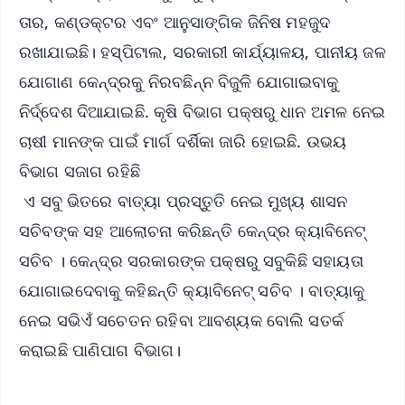
ତାର, କଣ୍ଡକ୍ଟର ଏବଂ ଆନୁସାଙ୍ଗିକ ଜିନିଷ ମହଜୁଦ
ରଖାଯାଇଛି। ହସ୍ପିଟାଲ, ସରକାରୀ କାର୍ଯ୍ୟାଳୟ, ପାନୀୟ ଜଳ
ଯୋଗାଣ କେନ୍ଦ୍ରକୁ ନିରବଛିନ୍ନ ବିଜୁଳି ଯୋଗାଇବାକୁ
ନିର୍ଦ୍ଦେଶ ଦିଆଯାଇଛି. କୃଷି ବିଭାଗ ପକ୍ଷରୁ ଧାନ ଅମଳ ନେଇ
ଚାଷୀ ମାନଙ୍କ ପାଇଁ ମାର୍ଗ ଦର୍ଶିକା ଜାରି ହୋଇଛି. ଉଭୟ
ବିଭାଗ ସଜାଗ ରହିଛି
ଏ ସବୁ ଭିତରେ ବାତ୍ୟା ପ୍ରସ୍ତୁତି ନେଇ ମୁଖ୍ୟ ଶାସନ
ସଚିବଙ୍କ ସହ ଆଲୋଚନା କରିଛନ୍ତି କେନ୍ଦ୍ର କ୍ୟାବିନେଟ୍
ସଚିବ । କେନ୍ଦ୍ର ସରକାରଙ୍କ ପକ୍ଷରୁ ସବୁକିଛି ସହାୟତା
ଯୋଗାଇଦେବାକୁ କହିଛନ୍ତି କ୍ୟାବିନେଟ୍ ସଚିବ । ବାତ୍ୟାକୁ
ନେଇ ସଭିଏଁ ସଚେତନ ରହିବା ଆବଶ୍ୟକ ବୋଲି ସତର୍କ
କରାଇଛି ପାଣିପାଗ ବିଭାଗ।