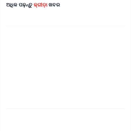
ଅଧିକ ପଢ଼ନ୍ତୁ
କ୍ରୀଡ଼ା
ଖବର