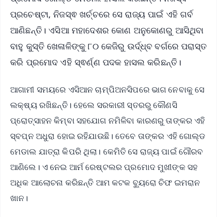
ପ୍ରଚେଷ୍ଟା, ନିଜସ୍ଵ ଖର୍ଚ୍ଚରେ ସେ ରାଜ୍ୟ ପାଇଁ ଏହି ଗର୍ବ
ଆଣିଛନ୍ତି। ଏସିଆ ମହାଦେଶର କୋଣ ଅନୁକୋଣରୁ ଆସିଥିବା
ବାହୁ କୁସ୍ତି ଖେଳାଳିଙ୍କୁ ୮୦ କେଜିରୁ ଉର୍ଦ୍ଧ୍ବ ବର୍ଗରେ ପରାସ୍ତ
କରି ପ୍ରମୋଦ ଏହି ସ୍ଵର୍ଣ୍ଣ ପଦକ ହାସଲ କରିଛନ୍ତି।
ଆଗାମୀ ସମୟରେ ଏସିଆନ ଚାମ୍ପିଅନସିପରେ ଭାଗ ନେବାକୁ ସେ
ଲକ୍ଷ୍ୟ ରଖିଛନ୍ତି। ହେଲେ ସରକାରୀ ସ୍ତରରୁ କୌଣସି
ପ୍ରୋତ୍ସାହନ କିମ୍ବା ସହଯୋଗ ନମିଳିବା କାରଣରୁ ତାଙ୍କର ଏହି
ସ୍ବପ୍ନ ଅଧୁରା ହୋଇ ରହିଯାଉଛି। ତେବେ ତାଙ୍କର ଏହି ଗୋଲ୍ଡ
ମେଡାଲ ଯାତ୍ରା କିପରି ଥିଲା। କେମିତି ସେ ରାଜ୍ୟ ପାଇଁ ଗୌରବ
ଆଣିଲେ। ଏ ନେଇ ଆର୍ମ ରେଷ୍ଟଲର ପ୍ରମୋଦ ମୁଖୀଙ୍କ ସହ
ଅଧିକ ଆଲୋଚନା କରିଛନ୍ତି ଆମ କଟକ ବ୍ୟୁରୋ ଚିଫ ଇମରାନ
ଖାନ।