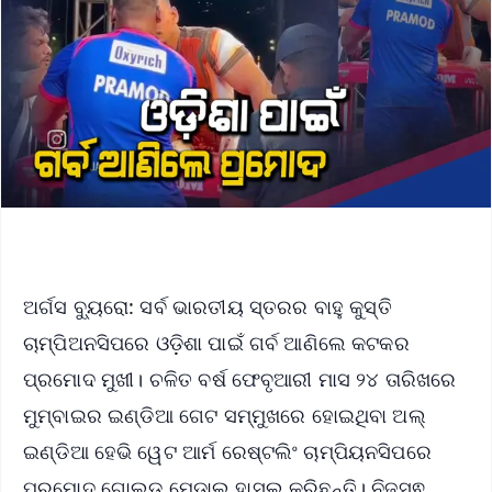
ଅର୍ଗସ ବ୍ୟୁରୋ: ସର୍ବ ଭାରତୀୟ ସ୍ତରର ବାହୁ କୁସ୍ତି
ଚାମ୍ପିଅନସିପରେ ଓଡ଼ିଶା ପାଇଁ ଗର୍ବ ଆଣିଲେ କଟକର
ପ୍ରମୋଦ ମୁଖୀ। ଚଳିତ ବର୍ଷ ଫେବୃଆରୀ ମାସ ୨୪ ତାରିଖରେ
ମୁମ୍ବାଇର ଇଣ୍ଡିଆ ଗେଟ ସମ୍ମୁଖରେ ହୋଇଥିବା ଅଲ୍
ଇଣ୍ଡିଆ ହେଭି ୱେଟ ଆର୍ମ ରେଷ୍ଟଲିଂ ଚାମ୍ପିୟନସିପରେ
ପ୍ରମୋଦ ଗୋଲ୍ଡ ମେଡାଲ ହାସଲ କରିଛନ୍ତି। ନିଜସ୍ଵ