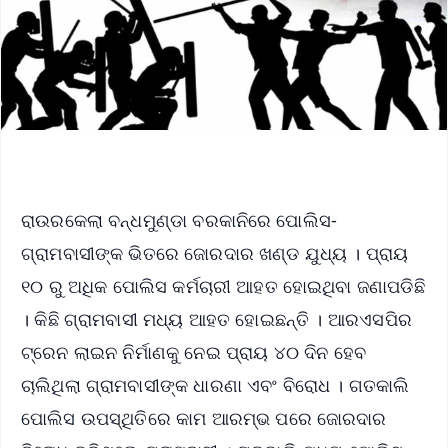
ରାଉରକେଲା ବନ୍ଧମୁଣ୍ଡା ବରକାନିରେ ପୋଲିସ-
ଗ୍ରାମବାସୀଙ୍କ ଭିତରେ ଜୋରଦାର ଖଣ୍ଡ ଯୁଧ୍ୟ । ପ୍ରାୟ
୧୦ ରୁ ଅଧିକ ପୋଲିସ କର୍ମଚାରୀ ଆହତ ହୋଇଥିବା ଜଣାପଡିଛି
। କିଛି ଗ୍ରାମବାସୀ ମଧ୍ୟ ଆହତ ହୋଇଛନ୍ତି । ଆରଏସପିର
ଟ୍ରେନ ଲାଇନ ନିର୍ମାଣକୁ ନେଇ ପ୍ରାୟ ୪୦ ଦିନ ହେବ
ଚାଲିଥିଲା ଗ୍ରାମବାସୀଙ୍କ ଧାରଣା ଏବଂ ବିରୋଧ । ଗତକାଲି
ପୋଲିସ ଉପସ୍ଥିତିରେ କାମ ଆରମ୍ଭ ପରେ ଜୋରଦାର