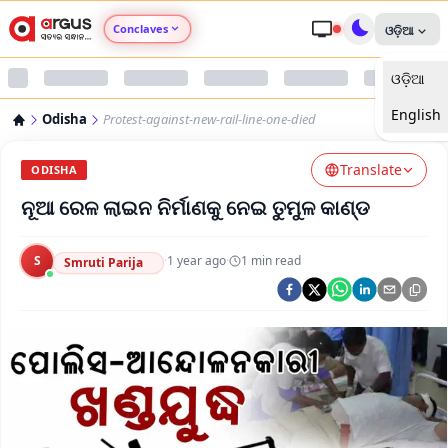
Conclaves
ଓଡ଼ିଆ
ଓଡ଼ିଆ
Argus Agri Vikas
English
Odisha
Protest-against-new-rail-line-one-died
Argus Nari Shakti
Translate
ODISHA
Argus Education Next
ନୂଆ ରେଳ ଲାଇନ ନିର୍ମାଣକୁ ନେଇ ତୁମୁଳ କାଣ୍ଡ
Argus Health Connect
S
·
1 year ago
·
1
min read
Smruti Parija
Argus Swaad Odisha
Argus Chalo Dekhein Apna Desh