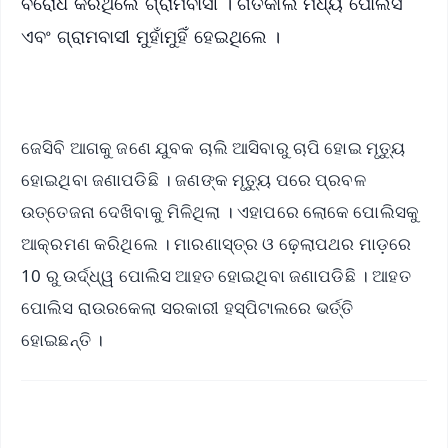
ବିରୋଧ କରିଥିଲେ ଗ୍ରାମବାସୀ । ଗତକାଲି ମଧ୍ୟ ପୋଲିସ
ଏବଂ ଗ୍ରାମବାସୀ ମୁହାଁମୁହିଁ ହେଇଥିଲେ ।
ଜେସିବି ଆଗକୁ ଜଣେ ଯୁବକ ଚାଲି ଆସିବାରୁ ଚାପି ହୋଇ ମୃତ୍ୟୁ
ହୋଇଥିବା ଜଣାପଡିଛି । ଜଣଙ୍କ ମୃତ୍ୟୁ ପରେ ପ୍ରବଳ
ଉତ୍ତେଜନା ଦେଖିବାକୁ ମିଳିଥିଲା । ଏହାପରେ ଲୋକେ ପୋଲିସକୁ
ଆକ୍ରମଣ କରିଥିଲେ । ମାରଣାସ୍ତ୍ର ଓ ଢ଼େଲାପଥର ମାଡ଼ରେ
10 ରୁ ଉର୍ଦ୍ଧ୍ୱ ପୋଲିସ ଆହତ ହୋଇଥିବା ଜଣାପଡିଛି । ଆହତ
ପୋଲିସ ରାଉରକେଲା ସରକାରୀ ହସ୍ପିଟାଲରେ ଭର୍ତ୍ତି
ହୋଇଛନ୍ତି ।