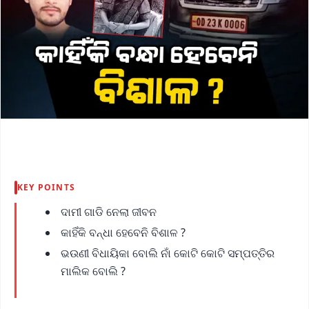
KEY POINTS
ଦାମୀ ଗାଡି ନେଲା ଜୀବନ
କାହିଁକି ବନ୍ଧା ହେବେନି ବିଶାଳ ?
ଭଉଣୀ ବିଧାୟିକା ବୋଲି ନାଁ କୋଟି କୋଟି ସମ୍ପତ୍ତିର
ମାଲିକ ବୋଲି ?