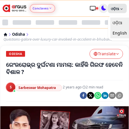
Conclaves
ଓଡ଼ିଆ
ଓଡ଼ିଆ
Argus Agri Vikas
English
Odisha
Argus Nari Shakti
Questions-galore-over-luxury-car-involved-in-accident-in-bhubaneswar
Translate
Argus Education Next
ODISHA
ରେଂଜରୋଭ୍‌ର ଦୁର୍ଘଟଣା ମାମଲା: କାହିଁକି ଗିରଫ ହେବେନି
Argus Health Connect
ବିଶାଳ ?
Argus Swaad Odisha
S
·
2 years ago
·
2
min read
Sarbeswar Mohapatra
Argus Chalo Dekhein Apna Desh