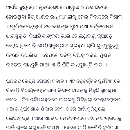
ଅର୍ଗସ ବ୍ୟୁରୋ : ଭୁବନେଶ୍ଵର ପାୱାର ହାଉସ ଛକରେ
ହୋଇଥିବା ହିଟ୍‌ ଆଣ୍ଡ ରନ୍‌ ମାମଲାକୁ ନେଇ ବିବାଦରେ ବିଶାଲ
। ପୂର୍ବତନ ମନ୍ତ୍ରୀ ନବ ଦାସଙ୍କ ପୁଅ ତଥା ବର୍ତ୍ତମାନର
ଝାରସୁଗୁଡା ବିଧାୟିକାଙ୍କର ଭାଇ ହୋଇଥିବାରୁ କୁଆଡ଼େ
ତଥ୍ୟ ଥିଲେ ବି କାର୍ଯ୍ୟାନୁଷ୍ଠାନ ଗ୍ରହଣ ଲାଗି କୁନ୍ଥୁକୁନ୍ଥୁ
ହେଉଛି ପୋଲିସ । ସେପଟେ ବଢିଲା ଝିଅକୁ ହରାଇ ମୁଣ୍ଡ
ବାଡେଇ କାନ୍ଦୁଛି ମାଆ, ଛାତି ପିଟି କାନ୍ଦୁଛନ୍ତି ବାପା ।
ଘନଉଛି ରେଞ୍ଜ ରୋଭର ବିବାଦ । ଏହି ବହୁଚର୍ଚ୍ଚିତ ଦୁର୍ଘଟଣାରେ
ବିଜେଡି ବିଧାୟିକାଙ୍କ ଭାଇ ବିଶାଲ ଦାସଙ୍କୁ ମିଳୁଛି ସୁରକ୍ଷା
କବଚ । ଦିନ ଦ୍ଵିପ୍ରହରରେ ବାଇକକୁ ପିଟିଥିଲା ରେଞ୍ଜରୋଭର
। ଆଉ ଦୁର୍ଘଟଣାର ଶିକାର ହେବା ପରେ ଆଖି ବୁଜିଥିଲେ
ଲୋପାମୁଦ୍ରା । ଆଉ ଏବେ ବି ମେଡିକାଲରେ ଜୀବନ ବଂଚାଇବାକୁ
ଗାଡି ଚାଳକ କରୁଛନ୍ତି ସଂଘର୍ଷ । ହେଲେ ଗାଡି କେମିତି ଦୁର୍ଘଟଣା