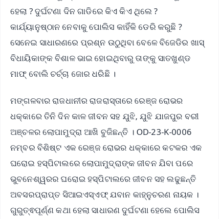
ହେଲା ? ଦୁର୍ଘଟଣା ଦିନ ଗାଡିରେ କିଏ କିଏ ଥିଲେ ?
କାର୍ଯ୍ୟାନୁଷ୍ଠାନ ନେବାକୁ ପୋଲିସ କାହିଁକି ଡେରି କରୁଛି ?
ସେନେଇ ସାଧାରଣରେ ପ୍ରଶ୍ନ ଉଠୁଥିବା ବେଳେ ବିଜେଡିର ଖାସ୍‌
ବିଧାୟିକାଙ୍କ ବିଶାଳ ଭାଇ ହୋଇଥିବାରୁ ତାଙ୍କୁ ସାତଖୁଣ୍ଡ
ମାଫ୍‌ ବୋଲି ଚର୍ଚ୍ଚା ଜୋର ଧରିଛି ।
ମଙ୍ଗଳବାର ରାଜଧାନୀର ରାଜରାସ୍ତାରେ ରେଞ୍ଜ ରୋଭର
ଧକ୍କାରେ ତିନି ଦିନ କାଳ ଜୀବନ ସହ ଯୁଝି, ଯୁଝି ଯାଜପୁର ବରୀ
ଅଞ୍ଚଳର ଲୋପାମୁଦ୍ରା ଆଖି ବୁଜିଛନ୍ତି । OD-23-K-0006
ନମ୍ବର ବିଶିଷ୍ଟ ଏକ ରେଞ୍ଜ ରୋଭର ଧକ୍କାରେ କଟକର ଏକ
ଘରୋଇ ହସ୍ପିଟାଲରେ ଲୋପାମୁଦ୍ରାଙ୍କ ଜୀବନ ଯିବା ପରେ
ଭୁବନେଶ୍ୱରର ଘରୋଇ ହସ୍ପିଟାଲରେ ଜୀବନ ସହ ଲଢୁଛନ୍ତି
ଅବସରପ୍ରାପ୍ତ ସିଆଇଏସ୍ଏଫ୍ ଯବାନ କାହ୍ନୁଚରଣ ନାୟକ ।
ଗୁରୁତ୍ଵପୂର୍ଣ୍ଣ କଥା ହେଲା ସାଧାରଣ ଦୁର୍ଘଟଣା ହେଲେ ପୋଲିସ