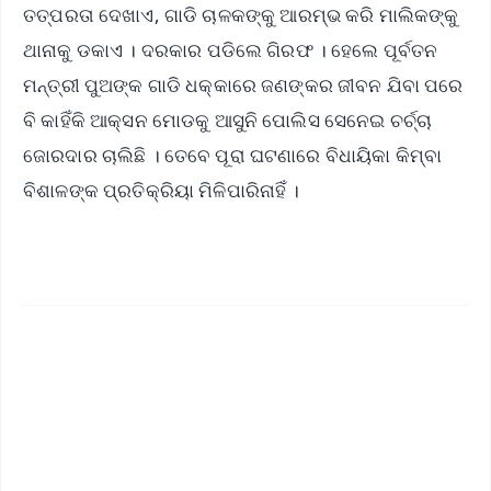
ତତ୍ପରତା ଦେଖାଏ, ଗାଡି ଚାଳକଙ୍କୁ ଆରମ୍ଭ କରି ମାଲିକଙ୍କୁ
ଥାନାକୁ ଡକାଏ । ଦରକାର ପଡିଲେ ଗିରଫ । ହେଲେ ପୂର୍ବତନ
ମନ୍ତ୍ରୀ ପୁଅଙ୍କ ଗାଡି ଧକ୍କାରେ ଜଣଙ୍କର ଜୀବନ ଯିବା ପରେ
ବି କାହିଁକି ଆକ୍ସନ ମୋଡକୁ ଆସୁନି ପୋଲିସ ସେନେଇ ଚର୍ଚ୍ଚା
ଜୋରଦାର ଚାଲିଛି । ତେବେ ପୂରା ଘଟଣାରେ ବିଧାୟିକା କିମ୍ବା
ବିଶାଳଙ୍କ ପ୍ରତିକ୍ରିୟା ମିଳିପାରିନାହିଁ ।