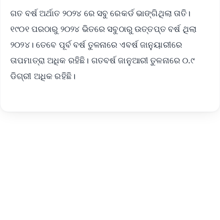
ଗତ ବର୍ଷ ଅର୍ଥାତ ୨୦୨୪ ରେ ସବୁ ରେକର୍ଡ ଭାଙ୍ଗିଥିଲା ତାତି।
୧୯୦୧ ପରଠାରୁ ୨୦୨୪ ଭିତରେ ସବୁଠାରୁ ଉତ୍ତପ୍ତ ବର୍ଷ ଥିଲା
୨୦୨୪। ତେବେ ପୂର୍ବ ବର୍ଷ ତୁଳନାରେ ଏବର୍ଷ ଜାନୁୟାରୀରେ
ତାପମାତ୍ରା ଅଧିକ ରହିଛି। ଗତବର୍ଷ ଜାନୁଆରୀ ତୁଳନାରେ ୦.୯
ଡିଗ୍ରୀ ଅଧିକ ରହିଛି।