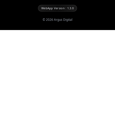
WebApp Version : 1.3.0
©
2026
Argus Digital