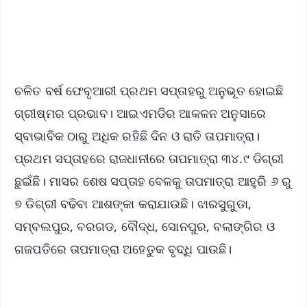
Android - Scan QR
iOS - Scan QR
ଚଳିତ ବର୍ଷ ଫେବୃଆରୀ ପ୍ରଥମ ସପ୍ତାହରୁ ଅନୁଭୂତ ହୋଇଛି
ଗ୍ରୀଷ୍ମର ପ୍ରଭାବ। ଆଇଏମଡିର ଆକଳନ ଅନୁସାରେ
ସ୍ବାଭାବିକ ଠାରୁ ଅଧିକ ରହିଛି ଦିନ ଓ ରାତି ତାପମାତ୍ରା।
ପ୍ରଥମ ସପ୍ତାହରେ ରାଜଧାନୀରେ ତାପମାତ୍ରା ୩୪.୯ ଡିଗ୍ରୀ
ଛୁଇଁଛି। ମାସର ଶେଷ ସପ୍ତାହ ବେଳକୁ ତାପମାତ୍ରା ଆହୁରି ୬ ରୁ
୭ ଡିଗ୍ରୀ ବଢିବା ଆଶଙ୍କା କରାଯାଉଛି। ଝାରସୁଗୁଡା,
ସମ୍ବଲପୁର, ବରଗଡ, ବୌଦ୍ଧ, ସୋନପୁର, ବଲାଙ୍ଗିର ଓ
ଗଜପତିରେ ତାପମାତ୍ରା ଅହେତୁକ ବୃଦ୍ଧି ପାଉଛି।