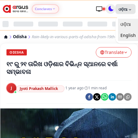
Conclaves
ଓଡ଼ିଆ
ଓଡ଼ିଆ
Argus Agri Vikas
English
Odisha
Rain-likely-in-various-parts-of-odisha-from-19th-to-21st
Argus Nari Shakti
Translate
ODISHA
Argus Education Next
୧୯ ରୁ ୨୧ ତାରିଖ ଓଡ଼ିଶାର ବିଭିନ୍ନ ସ୍ଥାନରେ ବର୍ଷା
ସମ୍ଭାବନା
Argus Health Connect
J
·
1 year ago
·
1
min read
Jyoti Prakash Mallick
Argus Swaad Odisha
Argus Chalo Dekhein Apna Desh