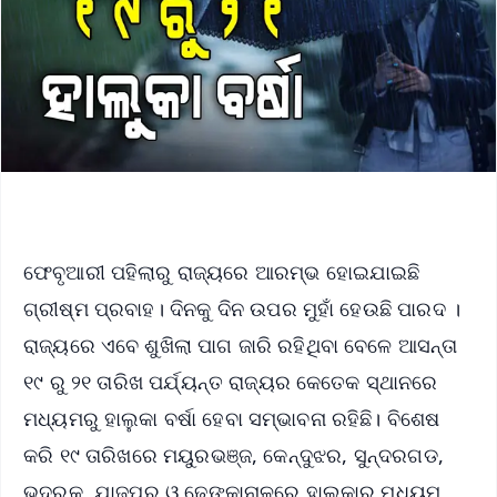
ଫେବୃଆରୀ ପହିଲାରୁ ରାଜ୍ୟରେ ଆରମ୍ଭ ହୋଇଯାଇଛି
ଗ୍ରୀଷ୍ମ ପ୍ରବାହ। ଦିନକୁ ଦିନ ଉପର ମୁହାଁ ହେଉଛି ପାରଦ ।
ରାଜ୍ୟରେ ଏବେ ଶୁଖିଲା ପାଗ ଜାରି ରହିଥିବା ବେଳେ ଆସନ୍ତା
୧୯ ରୁ ୨୧ ତାରିଖ ପର୍ଯ୍ୟନ୍ତ ରାଜ୍ୟର କେତେକ ସ୍ଥାନରେ
ମଧ୍ୟମରୁ ହାଲୁକା ବର୍ଷା ହେବା ସମ୍ଭାବନା ରହିଛି। ବିଶେଷ
କରି ୧୯ ତାରିଖରେ ମୟୁରଭଞ୍ଜ, କେନ୍ଦୁଝର, ସୁନ୍ଦରଗଡ,
ଭଦ୍ରକ, ଯାଜପୁର ଓ ଢେଙ୍କାନାଳରେ ହାଲୁକାରୁ ମଧ୍ୟମ