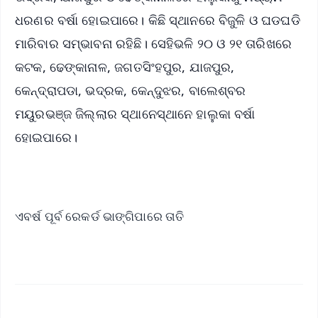
ଧରଣର ବର୍ଷା ହୋଇପାରେ। କିଛି ସ୍ଥାନରେ ବିଜୁଳି ଓ ଘଡଘଡି
ମାରିବାର ସମ୍ଭାବନା ରହିଛି। ସେହିଭଳି ୨୦ ଓ ୨୧ ତାରିଖରେ
କଟକ, ଢେଙ୍କାନାଳ, ଜଗତସିଂହପୁର, ଯାଜପୁର,
କେନ୍ଦ୍ରାପଡା, ଭଦ୍ରକ, କେନ୍ଦୁଝର, ବାଲେଶ୍ବର
ମୟୁରଭଞ୍ଜ ଜିଲ୍ଲାର ସ୍ଥାନେସ୍ଥାନେ ହାଲୁକା ବର୍ଷା
ହୋଇପାରେ।
ଏବର୍ଷ ପୂର୍ବ ରେକର୍ଡ ଭାଙ୍ଗିପାରେ ତାତି