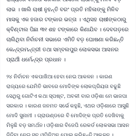
ଲାଭ । ଖାଲି ଚାଷୀ ନୁହନ୍ତି ବରଂ ପ୍ରତି ମହିଳାଙ୍କୁ ମିଳିବ
ମାସକୁ ଏକ ହଜାର ଟଙ୍କାର ଭତ୍ତା । ଏଥିସହ ଚାଷୀଙ୍କଠାରୁ
କ୍ବିଣ୍ଟାଲ ପିଛା ୩୧ ଶହ ଟଙ୍କାରେ କିଣାଯିବ । ଦେବଗଡ଼ରେ
ଚାଲିଥିବା ନିର୍ବାଚନୀ ସଭାରେ ଏମିତି ବଡ଼ ଘୋଷଣା କରିଛନ୍ତି
କେନ୍ଦ୍ରମନ୍ତ୍ରୀ ତଥା ସମ୍ବଲପୁର ଲୋକସଭା ଆସନର
ପ୍ରାର୍ଥୀ ଧର୍ମେନ୍ଦ୍ର ପ୍ରଧାନ ।
୨୪ ନିର୍ବାଚନ ଏକପାଖିଆ ହେବା ନେଇ ଆକଳନ । କାରଣ
ରାଜ୍ୟରେ ଯେମିତି ଭାବରେ ମୋଦିଙ୍କ ଲୋକପ୍ରିୟତା ବଢୁଛି
ସେଥିରୁ ଗୋଟିଏ କଥା ସ୍ପଷ୍ଟ, ଅବକୀ ବାର ଓଡ଼ିଶା ମେ ଭାଜପା
ସରକାର । କାରଣ ଜନମତ ସର୍ଭେ କହୁଛି, ଏଥର ଓଡ଼ିଶାରେ ଆସୁଛି
ମୋଦି ସୁନାମୀ । ଗ୍ରାଉଣ୍ଡରେ ବି ମୋଦିଙ୍କ ପ୍ରତି ଦେଖିବାକୁ
ମିଳୁଛି ବଡ଼ ସମର୍ଥନ। ଓଡ଼ିଶାର ବିଜେପି ରେକର୍ଡ ଲୋକସଭା ଆସନ
ଜିତିବା ନେଇ ସବୁ ଓପିନିଅନ ପୋଲ କରିଛନ୍ତି ଆକଳନ ।