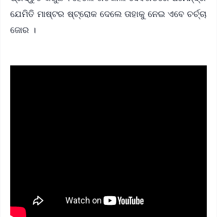
ଯେମିତି ମାଷ୍ଟର ଷ୍ଟ୍ରୋକ ଦେଲେ ତାହାକୁ ନେଇ ଏବେ ଚର୍ଚ୍ଚା
ଜୋର ।