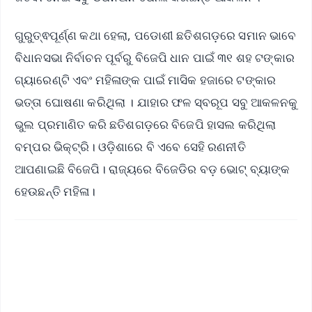
ଗୁରୁତ୍ଵପୂର୍ଣ୍ଣ କଥା ହେଲା, ପଡୋଶୀ ଛତିଶଗଡ଼ରେ ସମାନ ଭାବେ
ବିଧାନସଭା ନିର୍ବାଚନ ପୂର୍ବରୁ ବିଜେପି ଧାନ ପାଇଁ ୩୧ ଶହ ଟଙ୍କାର
ଗ୍ୟାରେଣ୍ଟି ଏବଂ ମହିଳାଙ୍କ ପାଇଁ ମାସିକ ହଜାରେ ଟଙ୍କାର
ଭତ୍ତା ଘୋଷଣା କରିଥିଲା । ଯାହାର ଫଳ ସ୍ବରୂପ ସବୁ ଆକଳନକୁ
ଭୁଲ ପ୍ରମାଣିତ କରି ଛତିଶଗଡ଼ରେ ବିଜେପି ହାସଲ କରିଥିଲା
ବମ୍ପର ଭିକ୍ଟ୍ରି। ଓଡ଼ିଶାରେ ବି ଏବେ ସେହି ରଣନୀତି
ଆପଣାଇଛି ବିଜେପି। ରାଜ୍ୟରେ ବିଜେଡିର ବଡ଼ ଭୋଟ୍ ବ୍ୟାଙ୍କ
ହେଉଛନ୍ତି ମହିଳା।