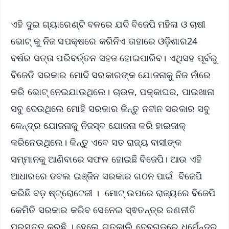
ଏହି ଦୁଇ ଗ୍ୟାରେଣ୍ଟି ବଳରେ ଯଦି ବିଜେପି ମହିଳା ଓ ଚାଷୀ
ଭୋଟ୍ କୁ ନିଜ ସପକ୍ଷରେ କରିନିଏ ତାହାରେ ଓଡ଼ିଶାର24
ବର୍ଷର ସତ୍ତା ପରିବର୍ତ୍ତନ ସହଜ ହୋଇପାରିବ। ଏଥିସହ ପୂର୍ବରୁ
ବିଜେଡି ସରକାର ମୋଦି ସରକାରଙ୍କ ଯୋଜନାକୁ ନିଜ ନାଁରେ
କରି ଭୋଟ୍ ନେଇଯାଉଥିଲେ। ଚାଉଳ, ପକ୍କାଘର, ପାଇଖାନା
ସବୁ ଦେଉଥିଲେ ମୋହି ସରକାର କିନ୍ତୁ ନବୀନ ସରକାର ସବୁ
କେନ୍ଦ୍ର ଯୋଜନାକୁ ନିଜସ୍ବ ଯୋଜନା କରି ହାଇଜାକ୍
କରିନେଉଥିଲେ। କିନ୍ତୁ ଏବେ ସତ ରାଜ୍ୟ ବାସୀଙ୍କ
ସମ୍ମାନକୁ ଆଣିବାରେ ସଫଳ ହୋଇଛି ବିଜେପି। ଆଉ ଏହି
ଆଧାରରେ ଡବଲ ଇଞ୍ଜିନ ସରକାର ଗଠନ ପାଇଁ ବିଜେପି
କରିଛି ବଡ଼ ଷ୍ଟ୍ରୋଟେଜୀ । ମୋଟ୍‌ ଉପରେ ରାଜ୍ୟରେ ବିଜେପି
କେମିତି ସରକାର କରିବ ସେନେଇ ସ୍ଵତନ୍ତ୍ର ରଣନୀତି
ପ୍ରସ୍ତୁତ କରୁଛି । ହେଲେ ଗତକାଲି ଦେବଗଡରେ ଧର୍ମେନ୍ଦ୍ର