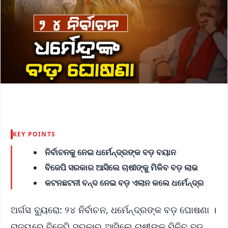
KEY POINTS
ନିର୍ବାଚନକୁ ନେଇ ଧର୍ମେନ୍ଦ୍ରଙ୍କ ବଡ଼ ବୟାନ
ବିଜେପି ସରକାର ଆସିଲେ ଚାଷୀଙ୍କୁ ମିଳିବ ବଡ଼ ଲାଭ
କଟନଛଟନୀ ବନ୍ଦ ନେଇ ବଡ଼ ଏଲାନ କଲେ ଧର୍ମେନ୍ଦ୍ର
ଅର୍ଗସ ବ୍ୟୁରୋ: ୨୪ ନିର୍ବାଚନ, ଧର୍ମେନ୍ଦ୍ରଙ୍କ ବଡ଼ ଘୋଷଣା ।
ରାଜ୍ୟରେ ବିଜେପି ସରକାର ଆସିଲେ ଚାଷୀଙ୍କୁ ମିଳିବ ବଡ଼