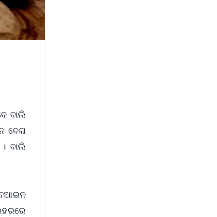
ବେ ବାଲି
ିନ ବେଳା
। ବାଲି
 ବେଆଇନ
ପ୍ରହରରେ