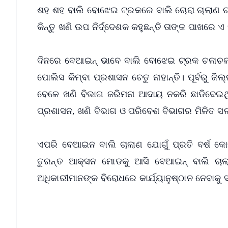
ଶହ ଶହ ବାଲି ବୋଝେଇ ଟ୍ରକରେ ବାଲି ଚୋରା ଚାଲାଣ 
କିନ୍ତୁ ଖଣି ଉପ ନିର୍ଦ୍ଦେଶକ କହୁଛନ୍ତି ତାଙ୍କ ପାଖରେ ଏ 
ଦିନରେ ବେଆଇନ୍ ଭାବେ ବାଲି ବୋଝେଇ ଟ୍ରକ ଚଳାଚଳ କର
ପୋଲିସ କିମ୍ବା ପ୍ରଶାସନ ଚେତୁ ନାହାନ୍ତି। ପୂର୍ବରୁ
ବେଳେ ଖଣି ବିଭାଗ ଜରିମନା ଆଦାୟ ନକରି ଛାଡିଦେ
ପ୍ରଶାସନ, ଖଣି ବିଭାଗ ଓ ପରିବେଶ ବିଭାଗର ମିଳିତ ସଲା ସ
ଏପରି ବେଆଇନ ବାଲି ଚାଲାଣ ଯୋଗୁଁ ପ୍ରତି ବର୍ଷ କୋ
ତୁରନ୍ତ ଆକ୍ସନ ମୋଡକୁ ଆସି ବେଆଇନ୍ ବାଲି ଚାଲ
ଅଧିକାରୀମାନଙ୍କ ବିରୋଧରେ କାର୍ଯ୍ୟାନୁଷ୍ଠାନ ନେବାକୁ