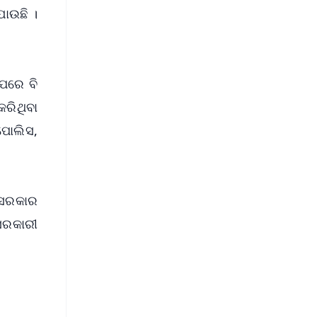
ାଉଛି ।
'ପରେ ବି
କରିଥିବା
ପୋଲିସ,
 ସରକାର
ସରକାରୀ