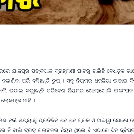
ରହରରେ ଯାଜପୁର ପଙ୍କପାଳ ବ୍ରାହ୍ମଣୀ ଘାଟରୁ ଚାଲିଛି ବେଧଡ଼କ ଭା
ି ନଜାଣିବା ପରି ବସିଛନ୍ତି ଚୁପ୍ । ସବୁ ନିୟମର ଧଜ୍ଜିୟା ଉଡାଇ ଦ
 ବାଲି ଉଠାଇ କରୁଛନ୍ତି ପରିବେଶ ନିୟମର ଖୋଲାଖୋଲି ଉଲଂଘନ 
 ଲୋକଙ୍କ ଦାବି ।
ହ୍ମଣ ନଦୀ ଶଯ୍ୟାରୁ ପ୍ରତିଦିନ ଶହ ଶହ ଟ୍ରକ ଓ ହାଇୱା ଯୋଗେ
ୟରେ ହିଁ ବାଲି ଟ୍ରକ୍ ଚଳାଚଳର ନିୟମ ଥିଲେ ବି ଏଠାରେ ଦିନ ଦ୍ବି