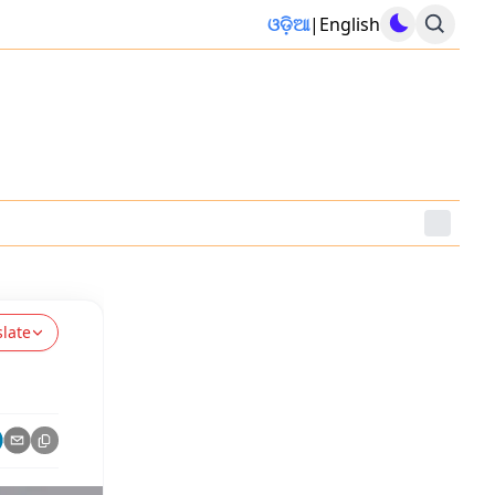
ଓଡ଼ିଆ
|
English
slate