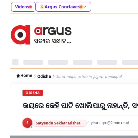
Videos
Argus Conclaves
Home
Odisha
Sand-mafia-active-in-jajpur-pankapal
ODISHA
ଭୟରେ କେହି ପାଟି ଖୋଲିପାରୁ ନାହାନ୍ତି, 
S
·
1 year ago
·
2
min read
Satyendu Sekhar Mishra