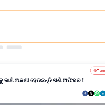
Tran
ସବୁ ଜାଣି ଅଜଣା ହେଉଛନ୍ତି ଖଣି ଅଫିସର !