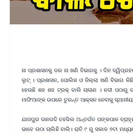
ନା ପ୍ରଶାସନକୁ ଡର ନା ଖଣି ବିଭାଗକୁ । ଦିନ ଦ୍ୱିପ୍
ଲୁଟ୍ । ପ୍ରଶାସନ, ପୋଲିସ ଓ ଜିଲ୍ଲା ଖଣି ବିଭାଗ କିଛ
ହେଉଛି ଶହ ଶହ ଟ୍ରକ୍ ବାଲି ଚାଲାଣ । ନଦୀ ପଠାରୁ
ମାଫିଆଙ୍କ ଉପରେ ତୁରନ୍ତ ଆକ୍ସନ ନେବାକୁ ସ୍ଥାନୀୟ
ଯାଜପୁର ଦାନଗଦି ତହସିଲ ଅନ୍ତର୍ଗତ ପଙ୍କପାଳ ବ୍ରା
ଭାବେ ଉଠା ଚାଲିଛି ବାଲି। ରାତି ୯ ରୁ ସକାଳ ୭ଟା ମଧ୍