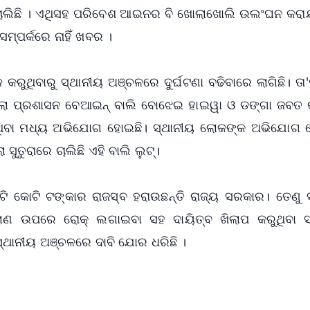
ଚାଲିଛି । ଏଥିସହ ପରିବେଶ ଆଇନର ବି ଖୋଲାଖୋଲି ଉଲଂଘନ କରାଯ
ସମ୍ପର୍କରେ ନାହିଁ ଖବର ।
ୁଥିବାରୁ ସ୍ଥାନୀୟ ଅଞ୍ଚଳରେ ଦୁର୍ଘଟଣା ବଢିବାରେ ଲାଗିଛି। ତା
 ଜିଲ୍ଲା ପ୍ରଶାସନ ବେଆଇନ୍ ବାଲି ବୋଝେଇ ହାଇୱା ଓ ଡଙ୍ଗା ଜବତ 
ଇଥିବା ମଧ୍ୟ ଅଭିଯୋଗ ହୋଇଛି। ସ୍ଥାନୀୟ ଲୋକଙ୍କ ଅଭିଯୋଗ 
ୁତୁରାରେ ଚାଲିଛି ଏହି ବାଲି ଲୁଟ୍।
ଟି କୋଟି ଟଙ୍କାର ରାଜସ୍ବ ହରାଉଛନ୍ତି ରାଜ୍ୟ ସରକାର। ତେଣୁ
ାଣ ଉପରେ ରୋକ୍ ଲଗାଇବା ସହ ଦାୟିତ୍ବ ଖିଲାପ କରୁଥିବା 
 ସ୍ଥାନୀୟ ଅଞ୍ଚଳରେ ଦାବି ଯୋର ଧରିଛି ।
✨