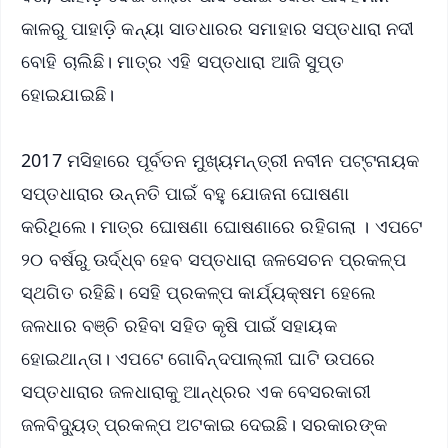
କାଳରୁ ପାହାଡ଼ି କନ୍ୟା ସାତଧାରର ସମାହାର ସପ୍ତଧାରା ନଦୀ
ବୋହି ଚାଲିଛି। ମାତ୍ର ଏହି ସପ୍ତଧାରା ଆଜି ସୁପ୍ତ
ହୋଇଯାଇଛି।
2017 ମସିହାରେ ପୂର୍ବତନ ମୁଖ୍ୟମନ୍ତ୍ରୀ ନବୀନ ପଟ୍ଟନାୟକ
ସପ୍ତଧାରାର ଉନ୍ନତି ପାଇଁ ବହୁ ଯୋଜନା ଘୋଷଣା
କରିଥିଲେ। ମାତ୍ର ଘୋଷଣା ଘୋଷଣାରେ ରହିଗଲା । ଏପଟେ
୨୦ ବର୍ଷରୁ ଊର୍ଦ୍ଧ୍ବ ହେବ ସପ୍ତଧାରା ଜଳସେଚନ ପ୍ରକଳ୍ପ
ସ୍ଥଗିତ ରହିଛି। ସେହି ପ୍ରକଳ୍ପ କାର୍ଯ୍ୟକ୍ଷମ ହେଲେ
ଜଳଧାର ବଞ୍ଚି ରହିବା ସହିତ କୃଷି ପାଇଁ ସହାୟକ
ହୋଇଥାନ୍ତା। ଏପଟେ ଗୋବିନ୍ଦପାଲ୍ଲୀ ଘାଟି ଉପରେ
ସପ୍ତଧାରାର ଜଳଧାରାକୁ ଆନ୍ଧ୍ରର ଏକ ବେସରକାରୀ
ଜଳବିଦ୍ୟୁତ୍‌ ପ୍ରକଳ୍ପ ଅଟକାଇ ଦେଇଛି। ସରକାରଙ୍କ