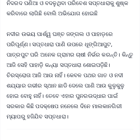
ନିଦରଦ ପଣିଆ ଓ ବଦଳୁଥିବା ପରିବେଶ ସପ୍ତଧାରାକୁ ଶୁଷ୍କ
କରିବାରେ ଲାଗିଛି ବୋଲି ଅଭିଯୋଗ ହୋଇଛି
ନଦୀର ଉଭୟ ପାର୍ଶ୍ୱ ଘଞ୍ଚ ଜଙ୍ଗଲ ଓ ପାହାଡ଼ରେ
ପରିପୂର୍ଣ୍ଣ। ସପ୍ତଧାରା ପାଣି ଉପରେ ଧୂଙ୍ଗିଆପୁଟ,
ପାତ୍ରପୁଟ ପରି ଅନେକ ଗ୍ରାମର ଚାଷୀ ନିର୍ଭର କରନ୍ତି। କିନ୍ତୁ
ଆଜି ସେହି ପାହାଡ଼ି କନ୍ୟା ସପ୍ତଧାରା ଶୋଇପଡ଼ିଛି।
ଚିରସ୍ରୋତା ଆଜି ଆଉ ନାହିଁ। କେବଳ ପଥର ଗାତ ଓ ନଦୀ
ଶଯ୍ୟାର ଗଭୀର ସ୍ଥାନ ଛାଡି ଦେଲେ ପାଣି ଆଉ କୁଳୁକୁଳୁ
ହୋଇ ବୋହୁ ନାହିଁ। ତେବେ ଏହାର ପୁନରଉଦ୍ଧାର ପାଇଁ
ସରକାର କିଛି ପଦକ୍ଷେପ ନନେଲେ ଦିନେ ମାଲକାନଗିରୀ
ମ୍ୟାପରୁ ହଜିଯିବ ସପ୍ତଧାରା।