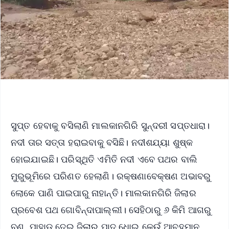
ସୁପ୍ତ ହେବାକୁ ବସିଲାଣି ମାଲକାନଗିରି ସୁନ୍ଦରୀ ସପ୍ତଧାରା।
ନଦୀ ତାର ସତ୍ତା ହରାଇବାକୁ ବସିଛି। ନଦୀଶଯ୍ୟା ଶୁଷ୍କ
ହୋଇଯାଇଛି। ପରିସ୍ଥିତି ଏମିତି ନଦୀ ଏବେ ପଥର ବାଲି
ମୁରୁଭୂମିରେ ପରିଣତ ହେଲାଣି। ରକ୍ଷଣାବେକ୍ଷଣ ଅଭାବରୁ
ଲୋକେ ପାଣି ପାଇପାରୁ ନାହାନ୍ତି। ମାଲକାନଗିରି ଜିଲାର
ପ୍ରବେଶ ପଥ ଗୋବିନ୍ଦାପାଲ୍ଲୀ। ସେହିଠାରୁ ୬ କିମି ଆଗରୁ
ବଣ, ପାହାଡ଼ ଦେଇ ଜିଲାର ପାଦ ଧୋଇ କେଉଁ ଆବହମାନ