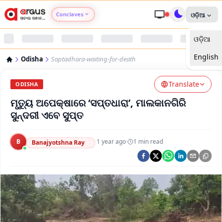
Conclaves
ଓଡ଼ିଆ
ଓଡ଼ିଆ
Argus Agri Vikas
English
Odisha
Saptadhara-waiting-for-death
Argus Nari Shakti
Translate
ODISHA
Argus Education Next
ମୃତ୍ୟୁ ଅପେକ୍ଷାରେ ‘ସପ୍ତଧାରା’, ମାଲକାନଗିରି
ସୁନ୍ଦରୀ ଏବେ ସୁପ୍ତ
Argus Health Connect
B
·
1 year ago
·
1
min read
Banajyotshna Ray
Argus Swaad Odisha
Argus Chalo Dekhein Apna Desh