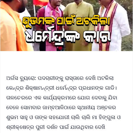
ଅର୍ଗସ ବ୍ୟୁରୋ: ପଦଚାରୀଙ୍କୁ ରାସ୍ତାରେ ଦେଖି ଅଟକିଲା
କେନ୍ଦ୍ର ଶିକ୍ଷାମନ୍ତ୍ରୀ ଧର୍ମେନ୍ଦ୍ର ପ୍ରଧାନଙ୍କ ଗାଡି।
ତାଳଚେରରେ ଏକ କାର୍ଯ୍ୟକ୍ରମରେ ଯୋଗ ଦେବାକୁ ଯିବା
ବେଳେ ସୋମବାର ଜାମ୍ବଆଳିଠାରେ ସ୍ଥାନୀୟ ଅଞ୍ଚଳର
ଶୁଭମ ସାହୁ ଓ ତାଙ୍କ ସହଯୋଗୀ ଚାଲି ଚାଲି ମା ହିଙ୍ଗୁଳା ଓ
ଶ୍ରୀକ୍ଷେତ୍ର ପୁରୀ ଦର୍ଶନ ପାଇଁ ଯାଉଥିବାର ଦେଖି