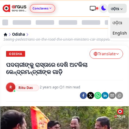
Conclaves
ଓଡ଼ିଆ
ଓଡ଼ିଆ
Argus Agri Vikas
English
Odisha
Argus Nari Shakti
Seeing-pedestrians-on-the-road-the-union-ministers-car-stopped
Translate
Argus Education Next
ODISHA
ପଦଚାରୀଙ୍କୁ ରାସ୍ତାରେ ଦେଖି ଅଟକିଲା
Argus Health Connect
କେନ୍ଦ୍ରମନ୍ତ୍ରୀଙ୍କ ଗାଡ଼ି
Argus Swaad Odisha
R
·
2 years ago
·
1
min read
Ritu Das
Argus Chalo Dekhein Apna Desh