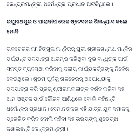
କେନ୍ଦ୍ରମନ୍ତ୍ରୀ ଧର୍ମେନ୍ଦ୍ର ପ୍ରଧାନ ଅଟକିଥିଲେ।
ରଘୁନାଥପୁର ଓ ପାରାଦୀପ ରେଳ ଷ୍ଟେସନର ଶିଳାନ୍ୟାସ କଲେ
ମୋଦି
ତାଳଚେରର ମା’ ହିଙ୍ଗୁଳା ମନ୍ଦିରରୁ ପୁରୀ ଶ୍ରୀଜଗନ୍ନାଥ ମନ୍ଦିର
ପର୍ଯ୍ୟନ୍ତ ପଦଯାତ୍ରା ଆରମ୍ଭ କରିଥିବା ଦୁଇ ବନ୍ଧୁଙ୍କ ପାଇଁ
ସମସ୍ତ ବ୍ୟବସ୍ଥା କରିବାକୁ ଦଳୀୟ କାର୍ଯ୍ୟକର୍ତ୍ତାଙ୍କୁ ନିର୍ଦେଶ
ଦେଇଥିଲେ। ଶୁଭମ ପୂର୍ବରୁ ତାଳଚେରରୁ ଅଯୋଧ୍ୟାକୁ
ପଦଯାତ୍ରା କରି ପ୍ରଭୁ ଶ୍ରୀରାମଲାଲାଙ୍କ ଦର୍ଶନ କରିବା ସହ
ଆମ ଅଞ୍ଚଳ ପାଇଁ ଗୌରବ ଆଣିଥିଲେ ବୋଲି କହିଛନ୍ତି
ଧର୍ମେନ୍ଦ୍ର ପ୍ରଧାନ। ସେମାନଙ୍କର ଏହି ଯାତ୍ରା ଯୁବ ସମାଜକୁ
ପ୍ରେରିତ କରିବ ବୋଲି କହିବା ସହ ଉଭୟଙ୍କୁ ଶୁଭେଚ୍ଛା
ଜଣାଇଛନ୍ତି କେନ୍ଦ୍ରମନ୍ତ୍ରୀ।