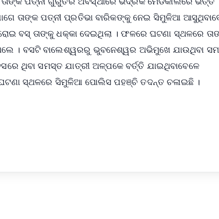
 ତାଙ୍କ ପତ୍ନୀ ଗୁରୁତର ଅବସ୍ଥାରେ ଭଦ୍ରକ ମେଡିକାଲରେ ଭର୍ତ୍ତି
ଗେ ତାଙ୍କ ପତ୍ନୀ ପ୍ରତିଭା ବାରିକଙ୍କୁ ନେଇ ସିମୁଳିଆ ଆସୁଥିବା
ରୋଇ ବସ୍ ତାଙ୍କୁ ଧକ୍କା ଦେଇଥିଲା । ଫଳରେ ଘଟଣା ସ୍ଥଳରେ ତା
ଇଥିଲେ । ବସଟି ବାଲେଶ୍ୱରରୁ ଭୁବନେଶ୍ୱର ଅଭିମୁଖେ ଯାଉଥିବା 
ବସରେ ଥିବା ସମସ୍ତ ଯାତ୍ରୀ ଅଳ୍ପକେ ବର୍ତ୍ତି ଯାଇଥିବାବେଳେ
ଟଣା ସ୍ଥଳରେ ସିମୁଳିଆ ପୋଲିସ ପହଞ୍ଚି ତଦନ୍ତ ଚଳାଇଛି ।