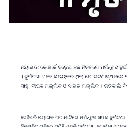
ନୟାଗଡ: କୋଣାର୍କ ବଢ଼େଇ ଛକ ନିକଟରେ ମର୍ମନ୍ତୁଦ ଦୁର୍ଘ
। ଦୁର୍ଘଟଣା ଏତେ ଭୟଙ୍କର ଥିଲା ଯେ ଘଟଣାସ୍ଥଳରେ 
ସାହୁ, ଦୀପକ ମଲ୍ଲିକ ଓ ସାଗର ମଲ୍ଲିକ । ଗତକାଲି ବିଳମ
ସେହିପରି ନୟାଗଡ଼ ଇଟାମାଟିରେ ମର୍ମନ୍ତୁଦ ସଡ଼କ ଦୁର୍ଘଟଣ
ବିଳମ୍ବିତ ରାତିରେ ଘଟିଛି ଏଭଳି ଦୁର୍ଘଟଣା l ଖୋର୍ଦ୍ଧା ସା