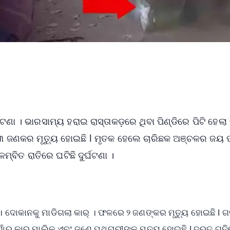
ଟଣା । ଭାରସାମ୍ୟ ହରାଇ ରାସ୍ତାକଡ଼ରେ ଥିବା ପିଣ୍ଡିରେ ପିଟି ହେଲ
୩ ଜଣକର ମୃତ୍ୟୁ ହୋଇଛି l ମୃତକ ହେଲେ ଚାରିଛକ ଅଞ୍ଚଳର ଜୟ 
୍ବିତ ରାତିରେ ଘଟିଛି ଦୁର୍ଘଟଣା ।
ା । ଦୋକାନକୁ ମାଡିଗଲା କାର୍ । ଫଳରେ ୨ ଜଣଙ୍କର ମୃତ୍ୟୁ ହୋଇଛି l 
ଗରଗାଁର କାର ମାଲିକ ଏବଂ ଜଣେ ପଥଚାରୀଙ୍କ ମୃତ୍ୟୁ ହୋଇଛି l ଦ୍ରୁତ ଗତ