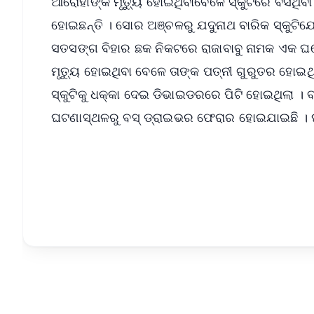
ଆରୋହୀଙ୍କ ମୃତ୍ୟୁ ହୋଇଥିବାବେଳେ ସ୍କୁଟିରେ ବସିଥିବା
ହୋଇଛନ୍ତି । ସୋର ଅଞ୍ଚଳରୁ ଯଦୁନାଥ ବାରିକ ସ୍କୁଟିଯୋ
ସତସଙ୍ଗ ବିହାର ଛକ ନିକଟରେ ରାଜାବାବୁ ନାମକ ଏକ ଘ
ମୃତ୍ୟୁ ହୋଇଥିବା ବେଳେ ତାଙ୍କ ପତ୍ନୀ ଗୁରୁତର ହୋ
ସ୍କୁଟିକୁ ଧକ୍କା ଦେଇ ଡିଭାଇଡରରେ ପିଟି ହୋଇଥିଲା । 
ଘଟଣାସ୍ଥଳରୁ ବସ୍ ଡ୍ରାଇଭର ଫେରାର ହୋଇଯାଇଛି । ଘ