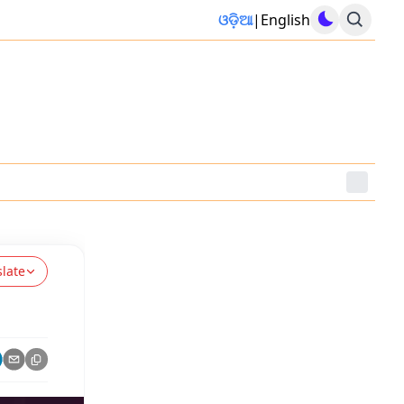
ଓଡ଼ିଆ
|
English
slate