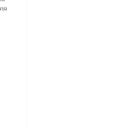
ମ୍ଭ
FREE
⭐
s