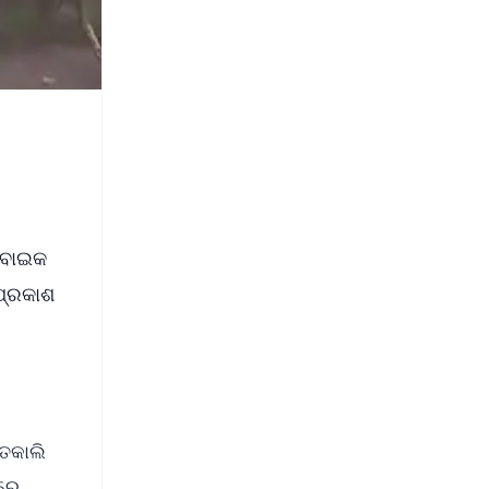
ା ବାଇକ
ପ୍ରକାଶ
ଗତକାଲି
ିରେ