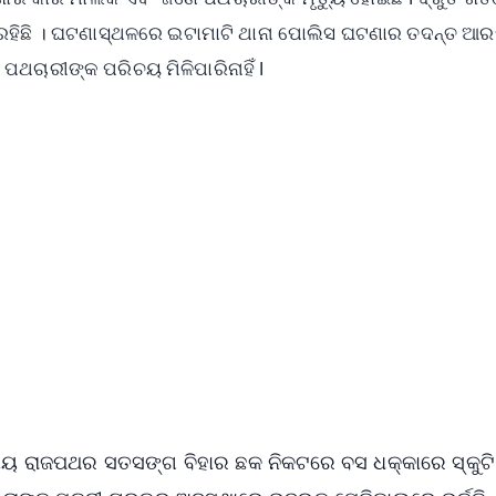
 ରହିଛି । ଘଟଣାସ୍ଥଳରେ ଇଟାମାଟି ଥାନା ପୋଲିସ ଘଟଣାର ତଦନ୍ତ ଆର
ପଥଚାରୀଙ୍କ ପରିଚୟ ମିଳିପାରିନାହିଁ l
✨
📺 Live TV and Breaking News
⭐
⭐
⭐
⭐
4.8 Rating
50K+ Download
OS - Scan QR
ାତୀୟ ରାଜପଥର ସତସଙ୍ଗ ବିହାର ଛକ ନିକଟରେ ବସ ଧକ୍କାରେ ସ୍କୁଟି