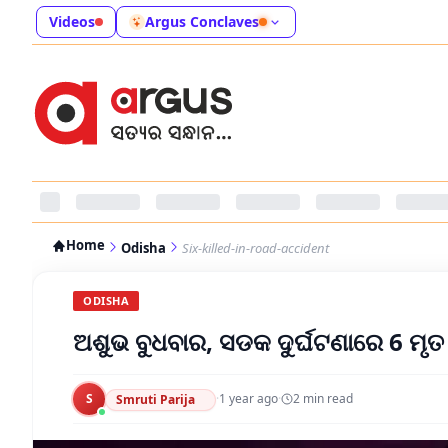
Videos
Argus Conclaves
Home
Odisha
Six-killed-in-road-accident
ODISHA
ଅଶୁଭ ବୁଧବାର, ସଡକ ଦୁର୍ଘଟଣାରେ 6 ମୃତ
S
·
1 year ago
·
2
min read
Smruti Parija