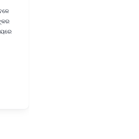
ବେଳେ
ଙ୍କର
ସମୟରେ