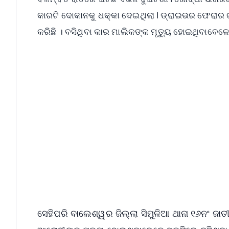
କାରଟି ଦୋକାନକୁ ଧକ୍କା ଦେଇଥିଲା l ଡ୍ରାଇଭର ଫେରାର
କରିଛି । ବସିଥିବା କାର ମାଲିକଙ୍କ ମୃତ୍ୟୁ ହୋଇଥିବାବେଳେ 
📱 Get Argus News App
📰 60 Word News
🎬 Argus Podcast
🔔 Free Notification Alerts
Download Free:
Android - Scan QR
i
ସେହିପରି ବାଲେଶ୍ୱର ଜିଲ୍ଲା ସିମୁଳିଆ ଥାନା ୧୬ନଂ ଜ