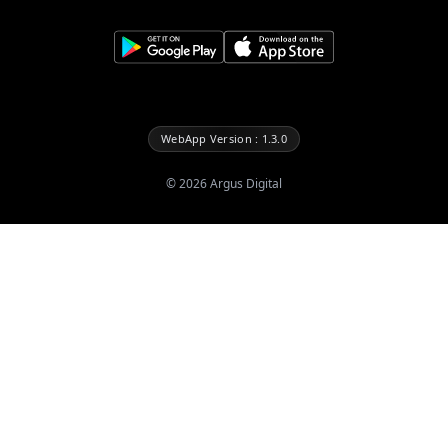
WebApp Version : 1.3.0
©
2026
Argus Digital