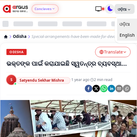
Conclaves
ଓଡ଼ିଆ
ଓଡ଼ିଆ
Argus Agri Vikas
English
Odisha
Special-arrangements-have-been-made-for-devotees
Argus Nari Shakti
Translate
ODISHA
Argus Education Next
ଭକ୍ତଙ୍କ ପାଇଁ କରାଯାଇଛି ସ୍ୱତନ୍ତ୍ର ବ୍ୟବସ୍ଥା...
Argus Health Connect
S
·
1 year ago
·
2
min read
Satyendu Sekhar Mishra
Argus Swaad Odisha
Argus Chalo Dekhein Apna Desh