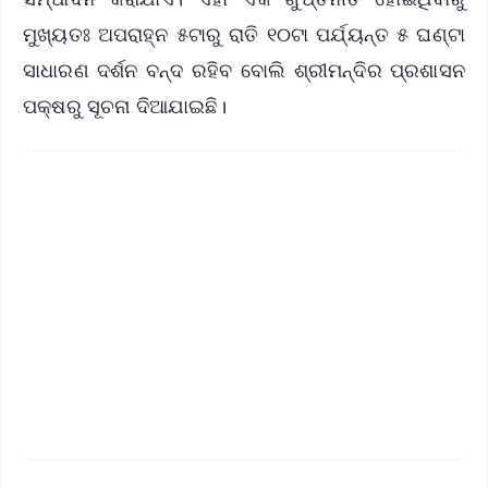
ମୁଖ୍ୟତଃ ଅପରାହ୍ନ ୫ଟାରୁ ରାତି ୧୦ଟା ପର୍ଯ୍ୟନ୍ତ ୫ ଘଣ୍ଟା
ସାଧାରଣ ଦର୍ଶନ ବନ୍ଦ ରହିବ ବୋଲି ଶ୍ରୀମନ୍ଦିର ପ୍ରଶାସନ
ପକ୍ଷରୁ ସୂଚନା ଦିଆଯାଇଛି।