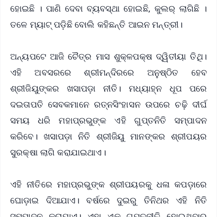
ହୋଇଛି । ପାଣି ଦେବା ବ୍ୟବସ୍ଥା ହୋଇଛି, କୁଲର୍ ଲାଗିଛି ।
ତଳେ ମ୍ୟାଟ୍ ପଡ଼ିଛି ବୋଲି କହିଛନ୍ତି ଆଇନ ମନ୍ତ୍ରୀ।
ଅନ୍ୟପଟେ ଆଜି ଚୈତ୍ର ମାସ ଶୁକ୍ଳପକ୍ଷ ଦ୍ୱିତୀୟା ତିଥି।
ଏହି ଅବସରରେ ଶ୍ରୀମନ୍ଦିରରେ ଅନୁଷ୍ଠିତ ହେବ
ଶ୍ରୀଜିୟୁଙ୍କର ଖସାପଡ଼ା ନୀତି। ମଧ୍ୟାହ୍ନ ଧୂପ ପରେ
ଦଇତାପତି ସେବକମାନେ ରତ୍ନସିଂହାସନ ଉପରେ ଚଢ଼ି ଦୀର୍ଘ
ସମୟ ଧରି ମହାପ୍ରଭୁଙ୍କ ଏହି ଗୁପ୍ତନିତି ସମ୍ପାଦନ
କରିବେ। ଖସାପଡ଼ା ନିତି ଶ୍ରୀଜିୟୁ ମାନଙ୍କର ଶ୍ରୀପୟର
ସୁରକ୍ଷା ଲାଗି କରାଯାଇଥାଏ।
ଏହି ନୀତିରେ ମହାପ୍ରଭୁଙ୍କ ଶ୍ରୀପୟରକୁ ଧଳା କପଡ଼ାରେ
ଘୋଡ଼ାଇ ଦିଆଯାଏ। ବର୍ଷରେ ଦୁଇରୁ ତିନିଥର ଏହି ନିତି
ସମ୍ପାଦନ କରାଯାଏ। ଏହା ଏକ ଗୁପ୍ତନୀତି ହୋଇଥିବାରୁ