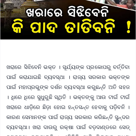
ଖରାରେ ସିଝିବେନି ଭକ୍ତ । ସୂର୍ଯ୍ୟଙ୍କ ପ୍ରକୋପରୁ ବର୍ତ୍ତିବା
ପାଇଁ କରାଯାଇଛି ବ୍ୟବସ୍ଥା । ରାଜ୍ୟ ସରକାର ଭକ୍ତଙ୍କ
ପାଇଁ ମହାପ୍ରଭୁଙ୍କ ଦର୍ଶନ ବ୍ୟବସ୍ଥା କରୁଛନ୍ତି ଅତି ସହଜ
। ଧିରେ ଧିରେ ସୁଧୁରୁଛି ସ୍ଥିତି । ଭକ୍ତଙ୍କୁ ଆଉ ଟାଇଁ ଟାଇଁ
ଖରାରେ ଧାଡ଼ିରେ ଛିଡ଼ା ହୋଇ ହନ୍ତସନ୍ତ ହେବାକୁ ପଡ଼ିବନି ।
କାରଣ ସେମାନଙ୍କ ପାଇଁ ରାଜ୍ୟ ସରକାର କରିଛନ୍ତି ସୁନ୍ଦର
ବ୍ୟବସ୍ଥା। ଖରା ଦାଉରୁ ରକ୍ଷା ପାଇଁ ବଡ଼ଦାଣ୍ଡରେ ସେଡ୍‌