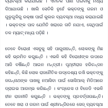
ବ୍ୟବସ୍ଥା କରାଯାଇଛି । ଏମିତିକି ପାଣି ପିଇବାକୁ ମଧ୍ୟ
ଦିଆଯାଉଛି । ଖାଲି ସେତିକି ନୁହେଁ ଭକ୍ତଙ୍କୁ ଗରମ ଓ
ଗୁଳୁଗୁଳିରୁ ରକ୍ଷା ପାଇଁ କୁଲର ବ୍ୟବସ୍ଥା ମଧ୍ୟ କରାଯାଇଛି
। ଭକ୍ତଙ୍କ ପାଦ ଯେମିତି ଖରାରେ ତାତି ନଯାଏ, ସେଥିପାଇଁ
ତଳ ମ୍ୟାଟ୍‌ ମଧ୍ୟ ପଡ଼ିଛି ।
ତେବେ ବିରୋଧୀ ଏସବୁକୁ ସହି ପାରୁନାହାନ୍ତି, ଲୋକଙ୍କୁ ମିଛ
କହି ଭ୍ରମିତ କରୁଛନ୍ତି । ଏଭଳି କହି ବିରୋଧୀଙ୍କ ଉପରେ
ଆଜି ବର୍ଷିଛନ୍ତି ଆଇନ ମନ୍ତ୍ରୀ। ପୃଥ୍ବୀରାଜ ହରିଚନ୍ଦନ
କହିଛନ୍ତି, କିଛି ଲୋକ ରାଜନୈତିକ ଉଦ୍ଦେଶ୍ୟ ରଖି ଭକ୍ତଙ୍କୁ
ଜଗନ୍ନାଥଙ୍କ ପାଖକୁ ନଆସିବା ପାଇଁ ସୋସିଆଲ୍ ମିଡିଆରେ
ଡ୍ରାଇଭ ଆରମ୍ଭ କରିଛନ୍ତି । କଂଗ୍ରେସ ଓ ବିଜେଡି ଏଭଳି
ହୀନ ରାଜନୀତି କରୁଛନ୍ତି । ଭକ୍ତଙ୍କୁ ପ୍ରବର୍ତ୍ତାଉଛନ୍ତି।
ତେବେ ଖରା ଓ ଗରମ ପାଇଁ ଶ୍ରୀମନ୍ଦିରରେ ସେଡ୍ ବ୍ୟବସ୍ଥା