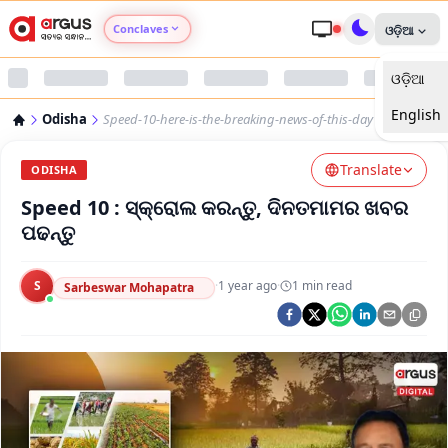
Conclaves
ଓଡ଼ିଆ
ଓଡ଼ିଆ
Argus Agri Vikas
English
Odisha
Speed-10-here-is-the-breaking-news-of-this-day
Argus Nari Shakti
Translate
ODISHA
Argus Education Next
Speed 10 : ସ୍କ୍ରୋଲ କରନ୍ତୁ, ଦିନତମାମର ଖବର
ପଢନ୍ତୁ
Argus Health Connect
S
·
1 year ago
·
1
min read
Sarbeswar Mohapatra
Argus Swaad Odisha
Argus Chalo Dekhein Apna Desh