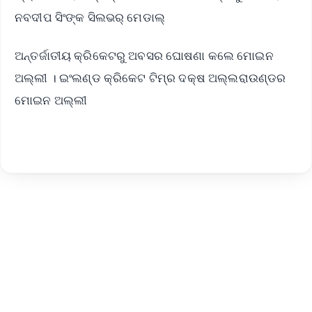
ନବଦୀପ ସିଂଙ୍କ ସିଲଭର୍ ମେଡାଲ୍
ଅନ୍ତର୍ଜାତୀୟ କ୍ରିକେଟରୁ ଅବସର ଘୋଷଣା କଲେ ମୋଇନ
ଅଲ୍ଲୀ । ଇଂଲଣ୍ଡ କ୍ରିକେଟ ଟିମ୍‌ର ଦକ୍ଷ ଅଲ୍ଲରାଉଣ୍ଡର
ମୋଇନ ଅଲ୍ଲୀ