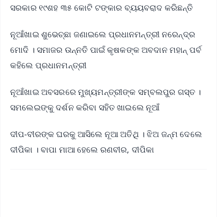
ସରକାର ୧୯ଶହ ୩୫ କୋଟି ଟଙ୍କାର ବ୍ୟୟବରାଦ କରିଛନ୍ତି
ନୂଆଁଖାଇ ଶୁଭେଚ୍ଛା ଜଣାଇଲେ ପ୍ରଧାନମନ୍ତ୍ରୀ ନରେନ୍ଦ୍ର
ମୋଦି । ସମାଜର ଉନ୍ନତି ପାଇଁ କୃଷକଙ୍କ ଅବଦାନ ମହାନ୍ ପର୍ବ
କହିଲେ ପ୍ରଧାନମନ୍ତ୍ରୀ
ନୂଆଁଖାଇ ଅବସରରେ ମୁଖ୍ୟମନ୍ତ୍ରୀଙ୍କ ସମ୍ବଲପୁର ଗସ୍ତ ।
ସମଲେଇଙ୍କୁ ଦର୍ଶନ କରିବା ସହିତ ଖାଇଲେ ନୂଆଁ
ଦୀପ-ବୀରଙ୍କ ଘରକୁ ଆସିଲେ ନୂଆ ଅତିଥି । ଝିଅ ଜନ୍ମ ଦେଲେ
ଦୀପିକା । ବାପା ମାଆ ହେଲେ ରଣବୀର, ଦୀପିକା