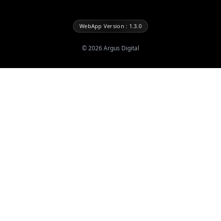
WebApp Version : 1.3.0
©
2026
Argus Digital