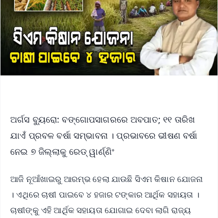
ଅର୍ଗସ ବ୍ୟୁରୋ: ବଙ୍ଗୋପସାଗରରେ ଅବପାତ; ୧୧ ତାରିଖ
ଯାଏଁ ପ୍ରବଳ ବର୍ଷା ସମ୍ଭାବନା । ପ୍ରଭାବରେ ଭୀଷଣ ବର୍ଷା
ନେଇ ୭ ଜିଲ୍ଲାକୁ ରେଡ୍ ୱାର୍ଣ୍ଣିଂ
ଆଜି ନୂଆଁଖାଇରୁ ଆରମ୍ଭ ହେଲା ଯାଉଛି ସିଏମ କିଷାନ ଯୋଜନା
। ଏଥିରେ ଚାଷୀ ପାଇବେ ୪ ହଜାର ଟଙ୍କାର ଆର୍ଥିକ ସହାୟତା ।
ଚାଷୀଙ୍କୁ ଏହି ଆର୍ଥିକ ସହାୟତା ଯୋଗାଇ ଦେବା ଲାଗି ରାଜ୍ୟ