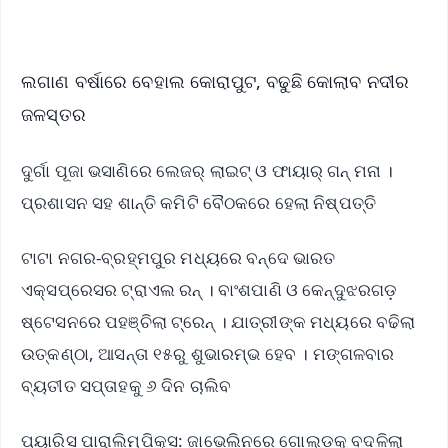
iOS - Scan QR
ଲଗାଣ ବର୍ଷାରେ ବେହାଲ କୋରାପୁଟ, ବଢୁଛି କୋଲାବ ନଦୀର
ଜଳସ୍ତର
ଦୁର୍ଗା ପୂଜା ଭସାଣିରେ ଲେଜର୍ ଲାଇଟ୍ ଓ ଫାୟାର୍ ଗନ୍‌ ମନା ।
ପ୍ରଶାସନ ସହ ଶାନ୍ତି କମିଟି ବୈଠକରେ ହେଲା ନିଷ୍ପତ୍ତି
ଟାଟା ନଗର-ବ୍ରହ୍ମପୁର ମଧ୍ୟରେ ବନ୍ଦେ ଭାରତ
ଏକ୍ସପ୍ରେସର ଟ୍ରାଏଲ ରନ୍ । ବାଂଶପାଣି ଓ କେନ୍ଦୁଝରଗଡ଼
ଷ୍ଟେସନରେ ପହଞ୍ଚିଲା ଟ୍ରେନ୍ । ଯାତ୍ରୀଙ୍କ ମଧ୍ୟରେ ବଢିଲା
ଉତ୍କଣ୍ଠା, ଆସନ୍ତା ୧୫ରୁ ଶୁଭାରମ୍ଭ ହେବ । ମଙ୍ଗଳବାର
ବ୍ୟତୀତ ସପ୍ତାହକୁ ୬ ଦିନ ଚାଲିବ
ପ୍ୟାରିସ ପାରାଲିମ୍ପିକ୍ସ: ଜାଭେଲିନରେ ଗୋଲ୍ଡକୁ ବଦଳିଲା