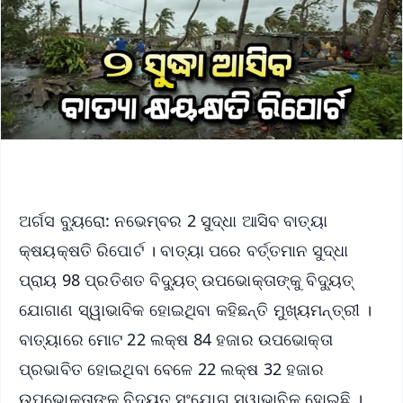
ଅର୍ଗସ ବ୍ୟୁରୋ: ନଭେମ୍ବର 2 ସୁଦ୍ଧା ଆସିବ ବାତ୍ୟା
କ୍ଷୟକ୍ଷତି ରିପୋର୍ଟ । ବାତ୍ୟା ପରେ ବର୍ତ୍ତମାନ ସୁଦ୍ଧା
ପ୍ରାୟ 98 ପ୍ରତିଶତ ବିଦ୍ୟୁତ୍ ଉପଭୋକ୍ତାଙ୍କୁ ବିଦ୍ୟୁତ୍
ଯୋଗାଣ ସ୍ୱାଭାବିକ ହୋଇଥିବା କହିଛନ୍ତି ମୁଖ୍ୟମନ୍ତ୍ରୀ ।
ବାତ୍ୟାରେ ମୋଟ 22 ଲକ୍ଷ 84 ହଜାର ଉପଭୋକ୍ତା
ପ୍ରଭାବିତ ହୋଇଥିବା ବେଳେ 22 ଲକ୍ଷ 32 ହଜାର
ଉପଭୋକ୍ତାଙ୍କୁ ବିଦ୍ୟୁତ୍ ସଂଯୋଗ ସ୍ୱାଭାବିକ ହୋଇଛି ।