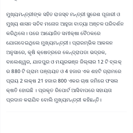
ମୁଖ୍ୟମନ୍ତ୍ରୀଙ୍କ ସହିତ ରାଜସ୍ବ ମନ୍ତ୍ରୀ ସୁରେଶ ପୂଜାରୀ ଓ
ମୁଖ୍ୟ ଶାସନ ସଚିବ ମନୋଜ ଆହୁଜା ବାତ୍ୟା ଅଞ୍ଚଳ ପରିଦର୍ଶନ
କରିଥିଲେ। ପରେ ଆୟୋଜିତ ସମୀକ୍ଷା ବୈଠକରେ
ଯୋଗଦେଇଥିଲେ ମୁଖ୍ୟମନ୍ତ୍ରୀ। ପ୍ରାରମ୍ଭିକ ଆକଳନ
ଅନୁସାରେ, କୃଷି କ୍ଷେତ୍ରରେ କେନ୍ଦ୍ରାପଡା ଭଦ୍ରକ,
ବାଲେଶ୍ୱର, ଯାଜପୁର ଓ ମୟୂରଭଞ୍ଜ ଜିଲ୍ଲାର 12 ଟି ବ୍ଲକ୍
ର 880 ଟି ଗ୍ରାମ ପଞ୍ଚାୟତ ଓ 4 ହଜାର ଏକ ଶହଟି ଗ୍ରାମରେ
ପ୍ରାୟ 2 ଲକ୍ଷ 21 ହଜାର 800 ଏକର ଚାଷ ଜମିରେ ଫସଲ
କ୍ଷତି ହୋଇଛି । ପ୍ରକୃତ ରିପୋର୍ଟ ଆସିବାପରେ ସହାୟତା
ପ୍ରଦାନ କରାଯିବ ବୋଲି ମୁଖ୍ୟମନ୍ତ୍ରୀ କହିଛନ୍ତି।