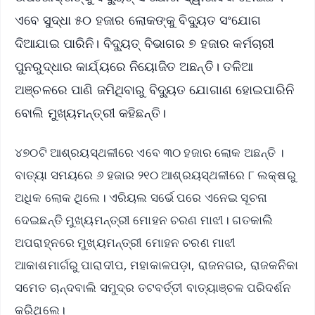
ଏବେ ସୁଦ୍ଧା ୫୦ ହଜାର ଲୋକଙ୍କୁ ବିଦ୍ୟୁତ ସଂଯୋଗ
ଦିଆଯାଇ ପାରିନି। ବିଦ୍ୟୁତ୍ ବିଭାଗର ୭ ହଜାର କର୍ମଚାରୀ
ପୁନରୁଦ୍ଧାର କାର୍ଯ୍ୟରେ ନିୟୋଜିତ ଅଛନ୍ତି। ତଳିଆ
ଅଞ୍ଚଳରେ ପାଣି ଜମିଥିବାରୁ ବିଦ୍ୟୁତ ଯୋଗାଣ ହୋଇପାରିନି
ବୋଲି ମୁଖ୍ୟମନ୍ତ୍ରୀ କହିଛନ୍ତି।
୪୭୦ଟି ଆଶ୍ରୟସ୍ଥଳୀରେ ଏବେ ୩୦ ହଜାର ଲୋକ ଅଛନ୍ତି ।
ବାତ୍ୟା ସମୟରେ ୬ ହଜାର ୨୧୦ ଆଶ୍ରୟସ୍ଥଳୀରେ ୮ ଲକ୍ଷରୁ
ଅଧିକ ଲୋକ ଥିଲେ। ଏରିୟଲ ସର୍ଭେ ପରେ ଏନେଇ ସୂଚନା
ଦେଇଛନ୍ତି ମୁଖ୍ୟମନ୍ତ୍ରୀ ମୋହନ ଚରଣ ମାଝୀ। ଗତକାଲି
ଅପରାହ୍ନରେ ମୁଖ୍ୟମନ୍ତ୍ରୀ ମୋହନ ଚରଣ ମାଝୀ
ଆକାଶମାର୍ଗରୁ ପାରାଦୀପ, ମହାକାଳପଡ଼ା, ରାଜନଗର, ରାଜକନିକା
ସମେତ ଚାନ୍ଦବାଲି ସମୁଦ୍ର ତଟବର୍ତ୍ତୀ ବାତ୍ୟାଞ୍ଚଳ ପରିଦର୍ଶନ
କରିଥିଲେ।