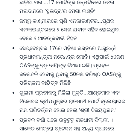
ଛାଡ଼ିବା ମନା ...17 ମୋଦିଙ୍କ ଜନ୍ମଦିନରେ ଜନତା
ମଇଦାନରେ `ସୁଭଦ୍ରା'ର ମେଗା ଲଞ୍ଚିଂ
ଜମ୍ମୁ-କାଶ୍ମୀରରେ ପୁଣି ଏନକାଉଣ୍ଟର...ପୃଥକ
ଏନକାଉଣ୍ଟରରେ ୨ ସେନା ଯବାନ ସହିଦ ହୋଇଥିବା
ବେଳେ ୨ ଆତଙ୍କବାଦୀ ନିହତ
ସେପ୍ଟେମ୍ବର 17ରେ ଓଡ଼ିଶା ଗସ୍ତରେ ଆସୁଛନ୍ତି
ପ୍ରଧାନମନ୍ତ୍ରୀ ନରେନ୍ଦ୍ର ମୋଦି। ଏଥିପାଇଁ 50ଜଣ
OASଙ୍କୁ ବଡ଼ ଦାୟିତ୍ଵ ଦିଆଯାଇଛି। ପ୍ରବଳ
ଜନଗହଳି ହେବାକୁ ଥିବାରୁ 50ଜଣ ବରିଷ୍ଠ OASଙ୍କୁ
ପରିଚାଳନା ଦାୟିତ୍ଵ ମିଳିଛି
ଗୁଲାମୀ ପ୍ରତୀକରୁ ମିଳିଲା ମୁକ୍ତି...ଆଣ୍ଡମାନ ଏବଂ
ନିକୋବର ଦ୍ବୀପପୁଞ୍ଜର ରାଜଧାନୀ ପୋର୍ଟ ବ୍ଲେୟାରର
ନାମ ପରିବର୍ତ୍ତନ ହୋଇ ହେଲା 'ଶ୍ରୀ ବିଜୟପୁରମ'
ପ୍ରବଳ ବର୍ଷା ପରେ ଉବୁଟୁବୁ ରାଜଧାନୀ ଦିଲ୍ଲୀ ।
ସାକେତ ମେଟ୍ରୋ ଷ୍ଟେସନ ସହ ଅନ୍ୟ ସ୍ଥାନରେ