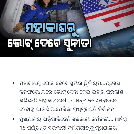
ମହାକାଶରୁ ଭୋଟ୍ ଦେବେ ସୁନୀତା ୱିଲିୟମ୍...ପ୍ରେସ
କନଫରେନ୍ସରେ ଭୋଟ୍ ଦେବା ନେଇ ଇଚ୍ଛା ପ୍ରକାଶ
କରିଛନ୍ତି ମହାକାଶଚାରୀ...ଆସନ୍ତା ନଭେମ୍ବରରେ
ହେବାକୁ ଯାଉଛି ଆମେରିକା ରାଷ୍ଟ୍ରପତି ନିର୍ବାଚନ
ମୁଖ୍ୟାଳୟ ଛାଡ଼ିପାରିବେନି ସରକାରୀ କର୍ମଚାରୀ... ଆଜିଠୁ
16 ପର୍ଯ୍ୟନ୍ତ ସରକାରୀ କର୍ମଚାରୀଙ୍କୁ ମୁଖ୍ୟାଳୟ