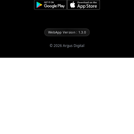
WebApp Version : 1.3.0
©
2026
Argus Digital