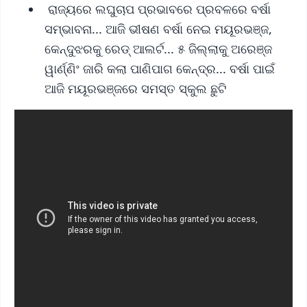
ରାଜ୍ୟରେ ଲଘୁଚାପ ପ୍ରଭାବରେ ପ୍ରବଳରେ ବର୍ଷା
ସମ୍ଭାବନା... ଆଜି ଭୀଷଣ ବର୍ଷା ନେଇ ମୟୂରଭଞ୍ଜ,
କେନ୍ଦୁଝରକୁ ରେଡ୍ ଆଲର୍ଟ... ୫ ଜିଲ୍ଲାକୁ ଅରେଞ୍ଜ
ୱାର୍ଣ୍ଣିଂ ଜାରି କଲା ପାଣିପାଗ କେନ୍ଦ୍ର... ବର୍ଷା ପାଇଁ
ଆଜି ମୟୂରଭଞ୍ଜରେ ସମସ୍ତ ସ୍କୁଲ ଛୁଟି