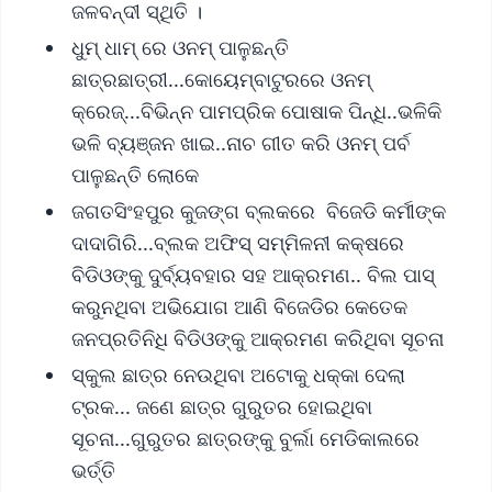
ଜଳବନ୍ଦୀ ସ୍ଥିତି ।
ଧୁମ୍ ଧାମ୍ ରେ ଓନମ୍ ପାଳୁଛନ୍ତି
ଛାତ୍ରଛାତ୍ରୀ...କୋୟେମ୍ବାଟୁରରେ ଓନମ୍
କ୍ରେଜ୍...ବିଭିନ୍ନ ପାମପ୍ରିକ ପୋଷାକ ପିନ୍ଧି..ଭଳିକି
ଭଳି ବ୍ୟଞ୍ଜନ ଖାଇ..ନାଚ ଗୀତ କରି ଓନମ୍ ପର୍ବ
ପାଳୁଛନ୍ତି ଲୋକେ
ଜଗତସିଂହପୁର କୁଜଙ୍ଗ ବ୍ଲକରେ ବିଜେଡି କର୍ମୀଙ୍କ
ଦାଦାଗିରି...ବ୍ଲକ ଅଫିସ୍ ସମ୍ମିଳନୀ କକ୍ଷରେ
ବିଡିଓଙ୍କୁ ଦୁର୍ବ୍ୟବହାର ସହ ଆକ୍ରମଣ.. ବିଲ ପାସ୍
କରୁନଥିବା ଅଭିଯୋଗ ଆଣି ବିଜେଡିର କେତେକ
ଜନପ୍ରତିନିଧି ବିଡିଓଙ୍କୁ ଆକ୍ରମଣ କରିଥିବା ସୂଚନା
ସ୍କୁଲ ଛାତ୍ର ନେଉଥିବା ଅଟୋକୁ ଧକ୍କା ଦେଲା
ଟ୍ରକ... ଜଣେ ଛାତ୍ର ଗୁରୁତର ହୋଇଥିବା
ସୂଚନା...ଗୁରୁତର ଛାତ୍ରଙ୍କୁ ବୁର୍ଲା ମେଡିକାଲରେ
ଭର୍ତ୍ତି