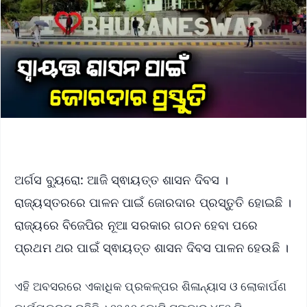
ଅର୍ଗସ ବ୍ୟୁରୋ: ଆଜି ସ୍ଵାୟତ୍ତ ଶାସନ ଦିବସ ।
ରାଜ୍ୟସ୍ତରରେ ପାଳନ ପାଇଁ ଜୋରଦାର ପ୍ରସ୍ତୁତି ହୋଇଛି ।
ରାଜ୍ୟରେ ବିଜେପିର ନୂଆ ସରକାର ଗଠନ ହେବା ପରେ
ପ୍ରଥମ ଥର ପାଇଁ ସ୍ଵାୟତ୍ତ ଶାସନ ଦିବସ ପାଳନ ହେଉଛି ।
ଏହି ଅବସରରେ ଏକାଧିକ ପ୍ରକଳ୍ପର ଶିଳାନ୍ୟାସ ଓ ଲୋକାର୍ପଣ