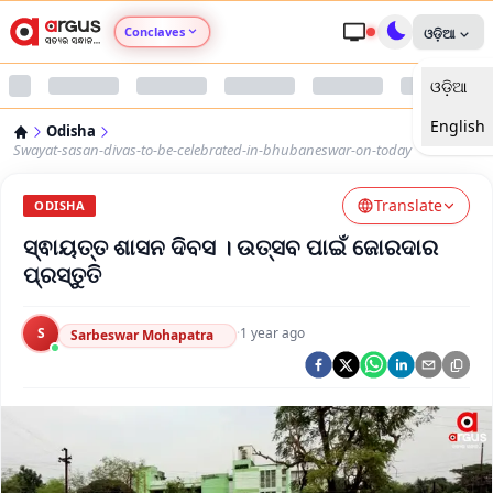
Conclaves
ଓଡ଼ିଆ
ଓଡ଼ିଆ
Argus Agri Vikas
English
Odisha
Argus Nari Shakti
Swayat-sasan-divas-to-be-celebrated-in-bhubaneswar-on-today
Translate
Argus Education Next
ODISHA
ସ୍ଵାୟତ୍ତ ଶାସନ ଦିବସ । ଉତ୍ସବ ପାଇଁ ଜୋରଦାର
Argus Health Connect
ପ୍ରସ୍ତୁତି
Argus Swaad Odisha
S
·
1 year ago
Sarbeswar Mohapatra
Argus Chalo Dekhein Apna Desh