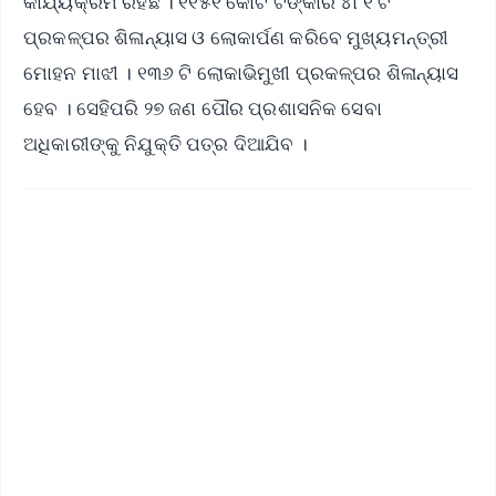
କାର୍ଯ୍ୟକ୍ରମ ରହିଛି । ୧୧୫୧ କୋଟି ଟଙ୍କାର ୪୮୧ ଟି
ପ୍ରକଳ୍ପର ଶିଳାନ୍ୟାସ ଓ ଲୋକାର୍ପଣ କରିବେ ମୁଖ୍ୟମନ୍ତ୍ରୀ
ମୋହନ ମାଝୀ । ୧୩୬ ଟି ଲୋକାଭିମୁଖୀ ପ୍ରକଳ୍ପର ଶିଳାନ୍ୟାସ
ହେବ । ସେହିପରି ୨୭ ଜଣ ପୌର ପ୍ରଶାସନିକ ସେବା
ଅଧିକାରୀଙ୍କୁ ନିଯୁକ୍ତି ପତ୍ର ଦିଆଯିବ ।