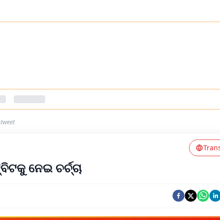
tweet
Tran
ିଟକୁ ନେଇ ଚର୍ଚ୍ଚା