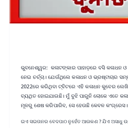
ଭୁବନେଶ୍ୱର: କଳାଟଙ୍କାର ପାହାଡ଼ରେ ବସି କଳାଧନ ଓ ଦୁ
ନେଇ ଚର୍ଚ୍ଚା। ଯେଉଁଥିଲେ କଳାଧନ ଓ ଭ୍ରଷ୍ଟାଚାର ସମ୍
2022ରେ କରିଥିବା ଟ୍ବିଟରେ ଏହି କଳାଧନ କୁବେର ଲେଖିଛ
ବ୍ୟଥିତ ହୋଇଯାଉଛି। ମୁଁ ବୁଝି ପାରୁନି ଲୋକେ ଏତେ କଳା
ମୂଳରୁ ଶେଷ କରିପାରିବ, ସେ ହେଉଛି କେବଳ କଂଗ୍ରେସ
ଇଏ ସଇତାନର ବେଦପାଠ ନୁହେଁତ ଆଉକଣ ? ଯିଏ ଅସାଧୁ ଉ