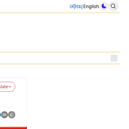
ଓଡ଼ିଆ
|
English
slate