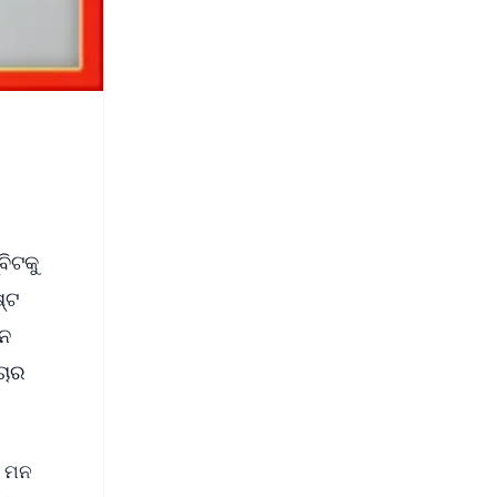
ବିଟକୁ
ଷ୍ଟ
ମନ
ଚାର
ା ମନ