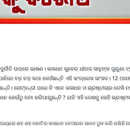
ର୍ନୀତି ଉପରେ ଭାଷଣ। କଳାଧନ କୁବେର ଧୀରଜ ସାହୁଙ୍କ ପୁରୁଣା ଟ୍
ପର୍କରେ ବଡ଼ ବଡ଼ କଥା ଲେଖିଛନ୍ତି ଏହି କଂଗ୍ରେସ ସାଂସଦ। 12 ଅଗ
ନ୍ତି। ନୋଟ୍‌ବନ୍ଦୀ ପରେ ବି ଏତେ କଳାଧନ ଓ ଭ୍ରଷ୍ଟାଚାର ଦେଖି 
ଧନ କେଉଁଠୁ ଜମା କରିପାରୁଛନ୍ତି ? ଯଦି ଏହି ଦେଶରୁ କେହି ଭ୍ରଷ୍ଟା
।
ପାୟରେ ଶହ ଶହ କୋଟିର କଳାଧନ ବେଆଇନ ଭାବେ ଠୁଳ କରି ରଖିଛି ତ