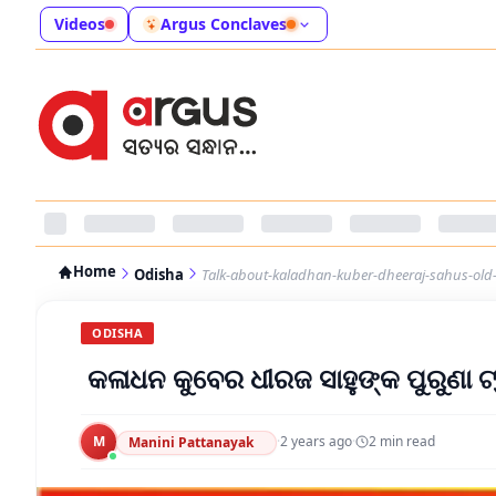
Videos
Argus Conclaves
Home
Odisha
Talk-about-kaladhan-kuber-dheeraj-sahus-old-
ODISHA
କଳାଧନ କୁବେର ଧୀରଜ ସାହୁଙ୍କ ପୁରୁଣା ଟ୍ବ
M
·
2 years ago
·
2
min read
Manini Pattanayak