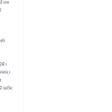
ଉଁ ଦଳ
ି
ନ୍ୟ
ିଛି।
ଳତାଡ୍।
ା
ବି ଉଠିବ