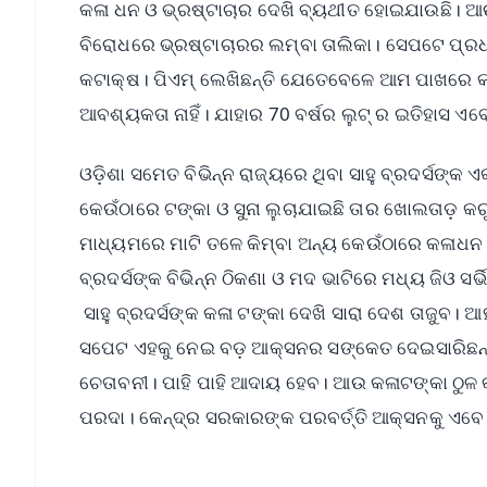
କଳା ଧନ ଓ ଭ୍ରଷ୍ଟାଚାର ଦେଖି ବ୍ୟଥୀତ ହୋଇଯାଉଛି। ଆଉ 
ବିରୋଧରେ ଭ୍ରଷ୍ଟାଚାରର ଲମ୍ବା ତାଲିକା। ସେପଟେ ପ୍ରଧାନ
କଟାକ୍ଷ। ପିଏମ୍ ଲେଖିଛନ୍ତି ଯେତେବେଳେ ଆମ ପାଖରେ କଂଗ୍
ଆବଶ୍ୟକତା ନାହିଁ। ଯାହାର 70 ବର୍ଷର ଲୁଟ୍ ର ଇତିହାସ ଏବେ 
ଓଡ଼ିଶା ସମେତ ବିଭିନ୍ନ ରାଜ୍ୟରେ ଥିବା ସାହୁ ବ୍ରଦର୍ସଙ
କେଉଁଠାରେ ଟଙ୍କା ଓ ସୁନା ଲୁଚାଯାଇଛି ତାର ଖୋଲତାଡ଼ କରୁଛ
ମାଧ୍ୟମରେ ମାଟି ତଳେ କିମ୍ବା ଅନ୍ୟ କେଉଁଠାରେ କଳାଧନ ଲୁଚ
ବ୍ରଦର୍ସଙ୍କ ବିଭିନ୍ନ ଠିକଣା ଓ ମଦ ଭାଟିରେ ମଧ୍ୟ ଜିଓ ସର
ସାହୁ ବ୍ରଦର୍ସଙ୍କ କଳା ଟଙ୍କା ଦେଖି ସାରା ଦେଶ ତାଜୁବ
ସପେଟ ଏହକୁ ନେଇ ବଡ଼ ଆକ୍ସନର ସଙ୍କେତ ଦେଇସାରିଛନ୍
ଚେତାବନୀ। ପାହି ପାହି ଆଦାୟ ହେବ। ଆଉ କଳାଟଙ୍କା ଠୁଳ କ
ପରଦା। କେନ୍ଦ୍ର ସରକାରଙ୍କ ପରବର୍ତ୍ତି ଆକ୍ସନକୁ ଏବ