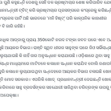
ପୁଣି କହୁଛନ୍ତି ଦେଶରୁ ସେହି ଦଳ ଭ୍ରଷ୍ଟାଚାର ଶେଷ କରିପାରିବ ଯେ
ମନ୍ତ୍ରୀ ଟ୍ବିଟ୍ କରି ଭ୍ରଷ୍ଟାଚାର ପ୍ରସଙ୍ଗରେ କଂଗ୍ରେକୁ କରିଛନ୍ତ
ରେସ ପାର୍ଟି ଅଛି ଭାରତରେ 'ମନି ହିଷ୍ଟ୍' ପରି କାଳ୍ପନିକ କାହାଣୀର
ବି ଜାରି ରହିଛି।
୍କ ଏକାଧିକ ଆଡ୍ଡାରୁ ପ୍ରାୟ 350କୋଟି ନଗଦ ଟଙ୍କା ଜବତ ପରେ ଏବେ ଅ
ି ଆୟକର ବିଭାଗ। ରାଞ୍ଚି ସ୍ଥିତ ଧୀରଜ ସାହୁଙ୍କ ଘରେ ଜିଓ ସର୍ଭିଲାନ୍ସ
ାଯାଇଛି କି ନାହିଁ ତାର ଅନୁସନ୍ଧାନ କରାଯାଉଛି। ଓଡ଼ିଶାରେ ଥିବା ସାହୁ
୍ଭିଲାନ୍ସ ମାଧ୍ୟମରେ ମାଟିତଳେ କଳାଧନ ସନ୍ଧାନ କରାଯିବ ବୋଲି ଜଣାପଡ଼
। ଆହୁରି କଳାଧନ ଲୁଚାଯାଇଥିବା ସନ୍ଦେହରେ ଆୟକର ବିଭାଗ ଚଳାଇଛି ଖୋ
ତି ମୋଦ ସରକାର। ଏପରିକି ଖୋଦ୍ ପ୍ରଧାନମନ୍ତ୍ରୀ ଦେଇଛନ୍ତି ଖୋଲ
ରିବାରେ ସାହୁ ବ୍ରଦର୍ସଙ୍କର ସହଯୋଗୀ ସାଜିଥିବା ଚରିତ୍ରଙ୍କ ଉପରୁ 
େ ଅପେକ୍ଷା।