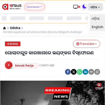
Conclaves
ଓଡ଼ିଆ
ଓଡ଼ିଆ
Argus Agri Vikas
English
Odisha
Argus Nari Shakti
Terrible-explosion-at-ammunition-factory-titlagarh-balangir
Translate
Argus Education Next
ODISHA
ଗୋଲାବାରୁଦ କାରଖାନାରେ ଭୟଙ୍କର ବିସ୍ଫୋରଣ
Argus Health Connect
S
·
2 years ago
Smruti Parija
Argus Swaad Odisha
Argus Chalo Dekhein Apna Desh