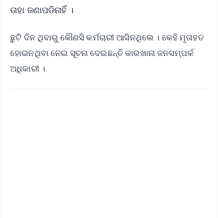
ତାହା ଜଣାପଡିନାହିଁ ।
ଛୁଟି ଦିନ ଥିବାରୁ କୌଣସି କର୍ମଚାରୀ ଆସିନଥିଲେ । କେହି ମୃତାହତ
ହୋଇନଥିବା ନେଇ ସୂଚନା ଦେଇଛନ୍ତି କାରଖାନା ଜନସମ୍ପର୍କ
ଅଧିକାରୀ ।