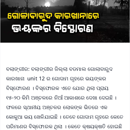
ବଲାଙ୍ଗୀର: ବଲାଙ୍ଗୀର ଜିଲ୍ଲା ବଡମାଲ ଗୋଲାବାରୁଦ
କାରଖାନା unit 12 ର ଗୋଦାମ ଗୃହରେ ଭୟଙ୍କର
ବିସ୍ଫୋରଣ । ବିସ୍ଫୋରକ ଏତେ ଯୋର ଥିଲା ପ୍ରାୟ
୧୫-୨୦ କିମି ଅଞ୍ଚଳରେ ନିଆଁ ଆକାଶରେ ଦେଖା ଦେଇଛି ।
ଫଳରେ ସ୍ଥାନୀୟ ଅଞ୍ଚଳର ଲୋକଙ୍କ ଭିତରେ ଏକ
କୋକୁଆ ଭୟ ଖେଳିଯାଇଛି । ତେବେ ଗୋଦାମ ଗୃହରେ କେତେ
ପରିମାଣର ବିସ୍ଫୋରକ ଥିଲା । କେତେ କ୍ଷୟକ୍ଷତି ହୋଇଛି