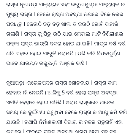
ରାସ୍ତା ନୂଆପଡ଼ା ପଞ୍ଚାୟତ ଏବଂ ଭରୁଆମୁଣ୍ଡା ପଞ୍ଚାୟତ ର
ମୁଖ୍ୟ ରାସ୍ତା l ହେଲେ ରାସ୍ତା ଅବସ୍ଥା ଉପରେ ଟିକେ ନଜର
ପକାନ୍ତୁ l କେଉଠି ବଡ଼ ବଡ଼ ଖାଲ ତ କଉଠି ଗୋଟି ବାହାରି
ଗଲାଣି l ରାସ୍ତା ରୁ ପିଚୁ ଉଠି ଯାଇ ମେଟାଲ ମାଟି ଦିଶିଲାଣଇ।
ପକ୍କା ରାସ୍ତା ଭାଙ୍ଗି ଦଦରା ହୋଇ ଯାଇଛି l ମାତ୍ର ବର୍ଷ ବର୍ଷ
ଧରି ଏହାର ହୋଇ ପାରୁନି ମରାମତି। ଡରି ଡରି ବିପଦପୂର୍ଣ୍ଣ
ଭାବେ ଯାତାୟତ କରୁଛନ୍ତି ଅଞ୍ଚଳ ବାସି l
ନୂଆପଡ଼ା -ଜରେଳପଦର ରାସ୍ତା ଶୋଚନୀୟ l ରାସ୍ତା କାମ
ହେବାର ନାଁ ନେଉନି। ଆଜିକୁ 5 ବର୍ଷ ହେଲା ରାସ୍ତା ଅବସ୍ଥା
ଏମିତି ବେହାଲ ହୋଇ ପଡିଛି l ଖରାପ ରାସ୍ତାରେ ଅନେକ
ସମୟ ରେ ଦୁର୍ଘଟଣା ଘଟୁଥିବା ବେଳେ ରାସ୍ତା ର ଆୟୁ କମି କମି
ଯାଉଛି l ତଥାପି ନିର୍ମାଣକାରୀ ବିଭାଗ ର ନଜର ପଡୁନାହିଁ ଏହା
ଉପରେ l ଫଳରେ ରାସ୍ତା ଅବସ୍ଥା ଖରାପ ହେବା ସହ ବହୁ