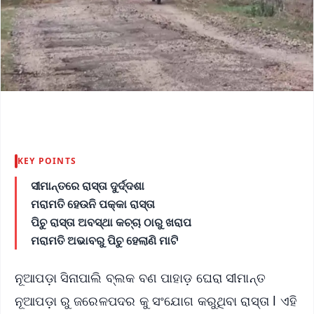
KEY POINTS
ସୀମାନ୍ତରେ ରାସ୍ତା ଦୁର୍ଦ୍ଦଶା
ମରାମତି ହେଉନି ପକ୍କା ରାସ୍ତା
ପିଚୁ ରାସ୍ତା ଅବସ୍ଥା କଚ୍ଚା ଠାରୁ ଖରାପ
ମରାମତି ଅଭାବରୁ ପିଚୁ ହେଲାଣି ମାଟି
ନୂଆପଡ଼ା ସିନାପାଲି ବ୍ଲକ ବଣ ପାହାଡ଼ ଘେରା ସୀମାନ୍ତ
ନୂଆପଡ଼ା ରୁ ଜରେଳପଦର କୁ ସଂଯୋଗ କରୁଥିବା ରାସ୍ତା l ଏହି