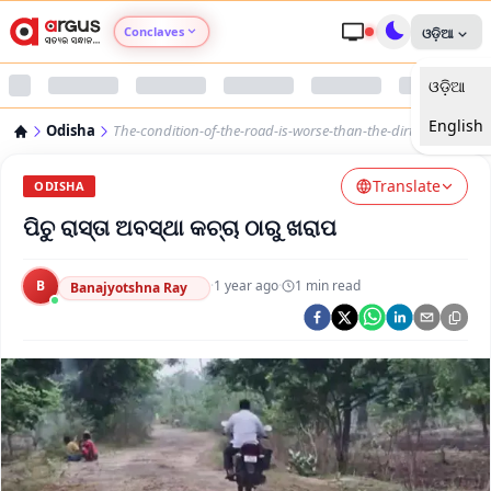
Conclaves
ଓଡ଼ିଆ
ଓଡ଼ିଆ
Argus Agri Vikas
English
Odisha
The-condition-of-the-road-is-worse-than-the-dirt-road
Argus Nari Shakti
Translate
ODISHA
Argus Education Next
ପିଚୁ ରାସ୍ତା ଅବସ୍ଥା କଚ୍ଚା ଠାରୁ ଖରାପ
Argus Health Connect
B
·
1 year ago
·
1
min read
Banajyotshna Ray
Argus Swaad Odisha
Argus Chalo Dekhein Apna Desh