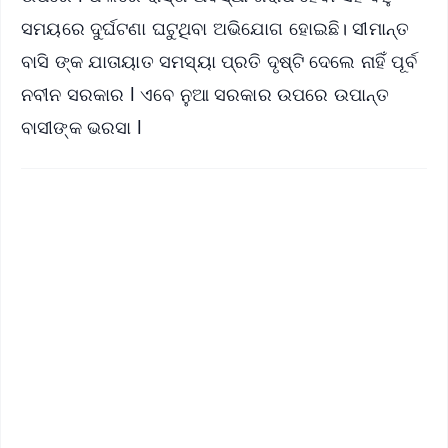
ସମୟରେ ଦୁର୍ଘଟଣା ଘଟୁଥିବା ଅଭିଯୋଗ ହୋଇଛି। ସୀମାନ୍ତ
ବାସି ଙ୍କ ଯାତାୟାତ ସମସ୍ୟା ପ୍ରତି ଦୃଷ୍ଟି ଦେଲେ ନାହିଁ ପୂର୍ବ
ନବୀନ ସରକାର l ଏବେ ନୁଆ ସରକାର ଉପରେ ଉପାନ୍ତ
ବାସୀଙ୍କ ଭରସା l