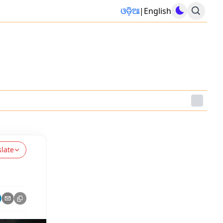
ଓଡ଼ିଆ
|
English
slate