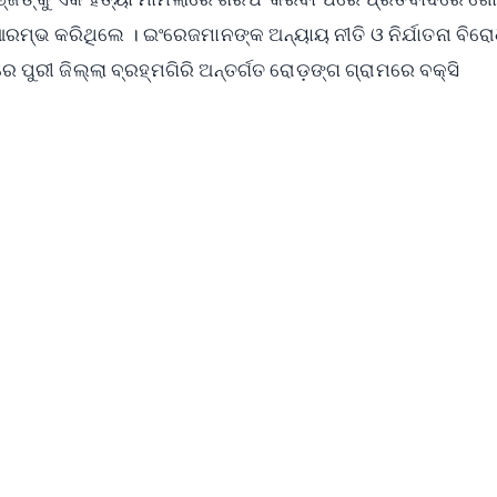
ରମ୍ଭ କରିଥିଲେ । ଇଂରେଜମାନଙ୍କ ଅନ୍ୟାୟ ନୀତି ଓ ନିର୍ଯାତନା ବିର
 ପୁରୀ ଜିଲ୍ଲା ବ୍ରହ୍ମଗିରି ଅନ୍ତର୍ଗତ ରୋଡ଼ଙ୍ଗ ଗ୍ରାମରେ ବକ୍ସି
✨
📺 Live TV and Breaking News
⭐
⭐
⭐
⭐
4.8 Rating
50K+ Download
OS - Scan QR