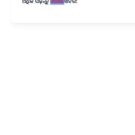
ଅଧିକ ପଢ଼ନ୍ତୁ
ଓଡିଶା
ଖବର: