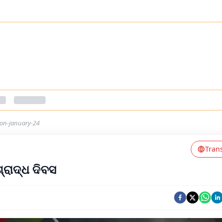
-on-january-24
Tran
୍ରାଦ୍ଧ ଦିବସ