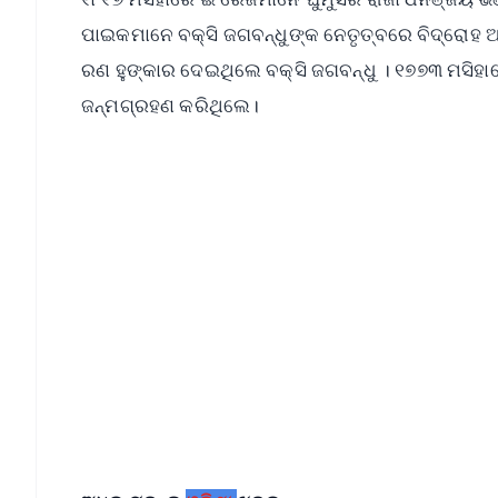
ପାଇକମାନେ ବକ୍ସି ଜଗବନ୍ଧୁଙ୍କ ନେତୃତ୍ବରେ ବିଦ୍ରୋହ ଆ
ରଣ ହୁଙ୍କାର ଦେଇଥିଲେ ବକ୍ସି ଜଗବନ୍ଧୁ । ୧୭୭୩ ମସିହାରେ
ଜନ୍ମଗ୍ରହଣ କରିଥିଲେ।
📱 Get Argus News App
📰 60 Word News
🎬 Argus Podcast
🔔 Free Notification Alerts
Download Free:
Android - Scan QR
i