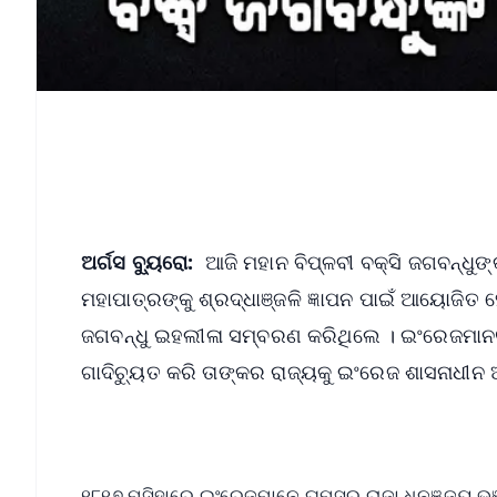
ଅର୍ଗସ ବ୍ୟୁରୋ:
ଆଜି ମହାନ ବିପ୍ଳବୀ ବକ୍ସି ଜଗବନ୍ଧୁଙ୍
ମହାପାତ୍ରଙ୍କୁ ଶ୍ରଦ୍ଧାଞ୍ଜଳି ଜ୍ଞାପନ ପାଇଁ ଆୟୋଜିତ 
ଜଗବନ୍ଧୁ ଇହଲୀଳା ସମ୍ବରଣ କରିଥିଲେ । ଇଂରେଜମାନ୧୮୦
ଗାଦିଚ୍ୟୁତ କରି ତାଙ୍କର ରାଜ୍ୟକୁ ଇଂରେଜ ଶାସନାଧୀନ
୧୮୧୭ ମସିହାରେ ଇଂରେଜମାନେ ଘୁମୁସର ରାଜା ଧନଞ୍ଜୟ ଭଞ