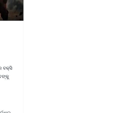
େ ବକ୍ସି
ବଙ୍କୁ
ଦ୍ଧାର