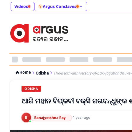
Videos
Argus Conclaves
Home
Odisha
The-death-anniversary-of-baxi-jagabandhu-is
ODISHA
ଆଜି ମହାନ ବିପ୍ଳବୀ ବକ୍ସି ଜଗବନ୍ଧୁଙ୍କ ଶ
B
·
1 year ago
Banajyotshna Ray