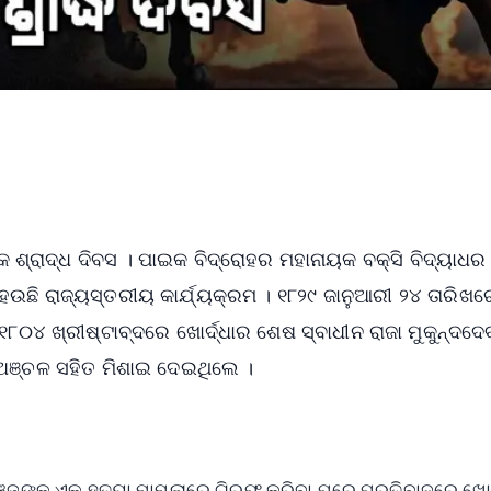
କ ଶ୍ରାଦ୍ଧ ଦିବସ । ପାଇକ ବିଦ୍ରୋହର ମହାନାୟକ ବକ୍ସି ବିଦ୍ୟାଧର
ହେଉଛି ରାଜ୍ୟସ୍ତରୀୟ କାର୍ଯ୍ୟକ୍ରମ । ୧୮୨୯ ଜାନୁଆରୀ ୨୪ ତାରିଖର
୪ ଖ୍ରୀଷ୍ଟାବ୍ଦରେ ଖୋର୍ଦ୍ଧାର ଶେଷ ସ୍ବାଧୀନ ରାଜା ମୁକୁନ୍ଦଦେ
 ଅଞ୍ଚଳ ସହିତ ମିଶାଇ ଦେଇଥିଲେ ।
୍ଜଙ୍କୁ ଏକ ହତ୍ୟା ମାମଲାରେ ଗିରଫ କରିବା ପରେ ପ୍ରତିବାଦରେ ଖୋର୍