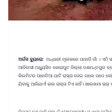
ଅର୍ଗସ ବ୍ୟୁରୋ:
ଅନ୍ଧାରୀ ମୂଲକରେ ପାହାଡି ଗାଁ । ଏଠି 
ଆଦିବାସୀ ଅଧ୍ୟୁସିତ କୋରାପୁଟ ଜିଲ୍ଲା ଦଶମନ୍ତପୁର ବ୍
କିଲମିଟର ପାହାଡିଆ ଘାଟି ରାସ୍ତା ଦେଇ ଗଲେ ପଡେ ଲୋରେ
ଯିବାକୁ ଆଜିଯାଏଁ ଭଲ ରାସ୍ତା ଟିଏ ନାହିଁ। ଖାଲଖମା ଭରା
ବିଦ୍ୟୁତ୍ କଣ ଜାଣି ନାହାନ୍ତି ଲୋରେଶବାସୀ। ସନ୍ଧ୍ୟା ନଇଁ