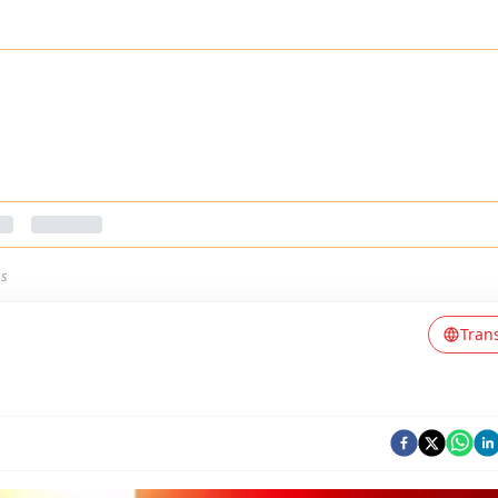
ss
Tran