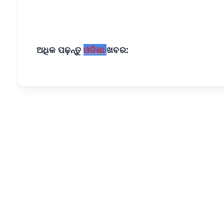
ଅଧିକ ପଢ଼ନ୍ତୁ
ଓଡିଶା
ଖବର: