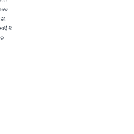
ଭାବେ
ାରୀ
ହିଁ କି
ିନ
FREE
⭐
s