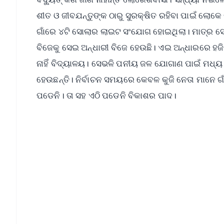
ଶୀତ ଓ ଜୀବଯନ୍ତୁଙ୍କ ଠାରୁ ସୁରକ୍ଷିତ ରହିବା ପାଇଁ ଲୋକେ 
ଗାଁରେ ୪ଟି ସୋଲାର ଲାଇଟ ସଂଯୋଗ ହୋଇଥିଲା। ମାତ୍ର ସେଥି
ବିଜେକୁ ସେଇ ଅନ୍ଧାରୀ ବିଜେ ହେଉଛି। ଏଇ ଅନ୍ଧାରରେ ହଜିବା
ନାହିଁ ବିଦ୍ୟାଳୟ। ସେଭଳି ପନୀୟ ଜଳ ଯୋଗାଣ ପାଇଁ ମଧ୍ୟ ଗା
ହେଉଛନ୍ତି। ନିର୍ବାଚନ ସମୟରେ କେବଳ କୁଜି ନେତା ମାନେ ଗାଁକ
ପଡେନି। ତା ସହ ଏଠି ପଡେନି ବିକାଶର ପାଦ।
📱 Get Argus News App
📰 60 Word News
🎬 Argus Podcast
🔔 Free Notification Alerts
Download Free:
Android - Scan QR
i