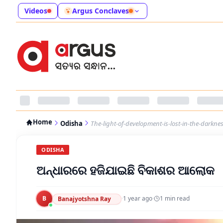
Videos
Argus Conclaves
Home
Odisha
The-light-of-development-is-lost-in-the-darkne
ODISHA
ଅନ୍ଧାରରେ ହଜିଯାଇଛି ବିକାଶର ଆଲୋକ
B
·
1 year ago
·
1
min read
Banajyotshna Ray