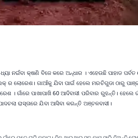
ସଧ୍ୟା ନଇଁବା କ୍ଷଣି ବିଜେ କରେ ଅନ୍ଧାର । ଏହେଉଛି ପାହାଡ ପର୍ବତ
ଲକ୍ ର ଲୋରେଶ। ଗାଆଁକୁ ଯିବା ପାଇଁ ହେଲେ ମରଚିଗୁଡା ଠାରୁ ପାଞ୍
ଶ । ଗାଁରେ ପାଖାପାଖି 60 ଆଦିବାସୀ ପରିବାର ରୁହନ୍ତି। ହେଲେ ଗା
 ପାଦଚଲା ରାସ୍ତାରେ ଯିବା ଆସିବା କରନ୍ତି ଅଞ୍ଚଳବାସୀ।
ଲେ ଗାଁରେ ପଡେ ତାଟି କବାଟ। ଦିନ ଥାଉଥାଉ ସବୁ କାମ ସାରି ଦିଅନ୍ତି ଲ