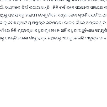
ଗାଁ ଦାଣ୍ଡରେ ନିଆଁ ଲଗାଇଥାନ୍ତି। କିଛି ବର୍ଷ‌ ତଳେ ସରକାରୀ ସହାୟତା 
ରୁ ପ୍ରାୟ ସବୁ ଖରାପ। ତେଣୁ ଗାଁରେ ସଧ୍ୟା ହେବା କ୍ଷଣି ଯେଉଁ ଅନ୍ଧ
କୁ ବସିଛି ସ୍ଥାନୀୟ ଶିଶୁଙ୍କ ଭବିଶ୍ୟତ। କାରଣ ଗାଁରେ ଅଙ୍ଗନୱାଡି ନା
ଁରେ କିଛି ବ୍ୟବସ୍ଥା ନଥିବାରୁ ଲୋକେ ନାହିଁ ନଥିବା ଅସୁବିଧାର ସମ୍ମୁଖ
ୁ ଆସନ୍ତି କାରଣ ଗାଁକୁ ରାସ୍ତା ନଥିବାରୁ ଏଠାକୁ ନେତାକି ବାବୁଙ୍କ ପାଦ
✨
📺 Live TV and Breaking News
⭐
⭐
⭐
⭐
4.8 Rating
50K+ Download
OS - Scan QR