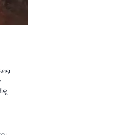
 ଘେରା
ଚ
ଁକୁ
ୋକେ।