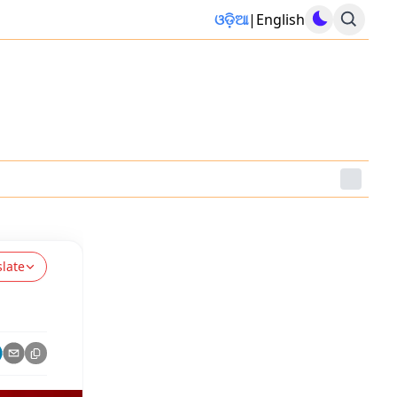
ଓଡ଼ିଆ
|
English
slate