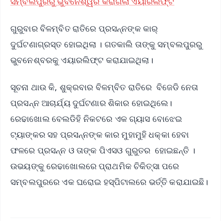
ସମ୍ବଲପୁରରୁ ଭୁବନେଶ୍ୱର କରାଗଲା ଏୟାରଲିଫ୍ଟ
ଗୁରୁବାର ବିଳମ୍ବିତ ରାତିରେ ପ୍ରସନ୍ନଙ୍କ କାର୍‌
ଦୁର୍ଘଟଣାଗ୍ରସ୍ତ ହୋଇଥିଲା । ଗତକାଲି ତାଙ୍କୁ ସମ୍ବଲପୁରରୁ
ଭୁବନେଶ୍ବରକୁ ଏୟାରଲିଫ୍ଟ କରାଯାଇଥିଲା।
ସୂଚନା ଥାଉ କି, ଶୁକ୍ରବାର ବିଳମ୍ବିତ ରାତିରେ ବିଜେଡି ନେତା
ପ୍ରସନ୍ନ ଆଚାର୍ଯ୍ୟ ଦୁର୍ଘଟଣାର ଶିକାର ହୋଇଥିଲେ।
ରେଢାଖୋଲ ବେଲଡିହି ନିକଟରେ ଏକ ଗ୍ୟାସ ବୋଝେଇ
ଟ୍ୟାଙ୍କର ସହ ପ୍ରସନ୍ନଙ୍କ କାର ମୁହାମୁହି ଧକ୍କା ହେବା
ଫଳରେ ପ୍ରସନ୍ନ ଓ ତାଙ୍କ ପିଏସଓ ଗୁରୁତର ହୋଇଛନ୍ତି ।
ଉଭୟଙ୍କୁ ରେଢାଖୋଲରେ ପ୍ରାଥମିକ ଚିକିତ୍ସା ପରେ
ସମ୍ବଲପୁରରେ ଏକ ଘରୋଇ ହସ୍ପିଟାଲରେ ଭର୍ତ୍ତି କରାଯାଇଛି।