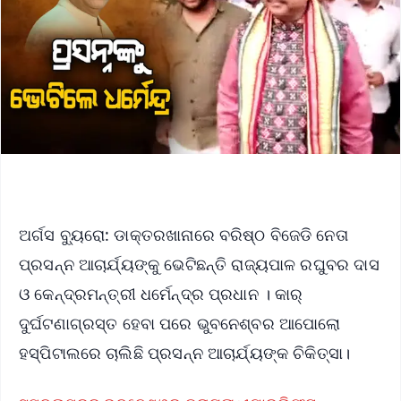
ଅର୍ଗସ ବ୍ୟୁରୋ: ଡାକ୍ତରଖାନାରେ ବରିଷ୍ଠ ବିଜେଡି ନେତା
ପ୍ରସନ୍ନ ଆଚାର୍ଯ୍ୟଙ୍କୁ ଭେଟିଛନ୍ତି ରାଜ୍ୟପାଳ ରଘୁବର ଦାସ
ଓ କେନ୍ଦ୍ରମନ୍ତ୍ରୀ ଧର୍ମେନ୍ଦ୍ର ପ୍ରଧାନ । କାର୍‌
ଦୁର୍ଘଟଣାଗ୍ରସ୍ତ ହେବା ପରେ ଭୁବନେଶ୍ବର ଆପୋଲୋ
ହସ୍ପିଟାଲରେ ଚାଲିଛି ପ୍ରସନ୍ନ ଆଚାର୍ଯ୍ୟଙ୍କ ଚିକିତ୍ସା।