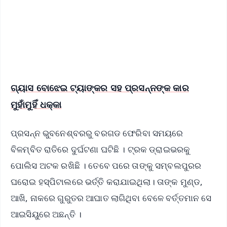
Download Free:
Android - Scan QR
iOS - Scan QR
ଗ୍ୟାସ ବୋଝେଇ ଟ୍ୟାଙ୍କର ସହ ପ୍ରସନ୍ନଙ୍କ କାର
ମୁହାଁମୁହିଁ ଧକ୍କା
ପ୍ରସନ୍ନ ଭୁବନେଶ୍ବରରୁ ବରଗଡ ଫେରିବା ସମୟରେ
ବିଳମ୍ବିତ ରାତିରେ ଦୁର୍ଘଟଣା ଘଟିଛି । ଟ୍ରକ ଡ୍ରାଇଭରକୁ
ପୋଲିସ ଅଟକ ରଖିଛି । ତେବେ ପରେ ତାଙ୍କୁ ସମ୍ବଲପୁରର
ଘରୋଇ ହସ୍ପିଟାଲରେ ଭର୍ତ୍ତି କରାଯାଇଥିଲା। ତାଙ୍କ ମୁଣ୍ଡ,
ଆଖି, ନାକରେ ଗୁରୁତର ଆଘାତ ଲାଗିଥିବା ବେଳେ ବର୍ତ୍ତମାନ ସେ
ଆଇସିୟୁରେ ଅଛନ୍ତି ।