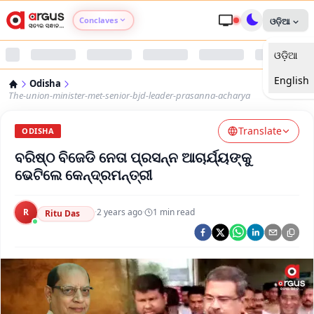
Conclaves
ଓଡ଼ିଆ
ଓଡ଼ିଆ
Argus Agri Vikas
English
Odisha
Argus Nari Shakti
The-union-minister-met-senior-bjd-leader-prasanna-acharya
Translate
Argus Education Next
ODISHA
ବରିଷ୍ଠ ବିଜେଡି ନେତା ପ୍ରସନ୍ନ ଆଚାର୍ଯ୍ୟଙ୍କୁ
Argus Health Connect
ଭେଟିଲେ କେନ୍ଦ୍ରମନ୍ତ୍ରୀ
Argus Swaad Odisha
R
·
2 years ago
·
1
min read
Ritu Das
Argus Chalo Dekhein Apna Desh