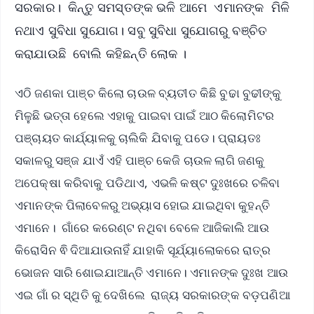
ସରକାର। କିନ୍ତୁ ସମସ୍ତଙ୍କ ଭଳି ଆମେ ଏମାନଙ୍କ ମିଳି
ନଥାଏ ସୁବିଧା ସୁଯୋଗ। ସବୁ ସୁବିଧା ସୁଯୋଗରୁ ବଞ୍ଚିତ
କରାଯାଉଛି ବୋଲି କହିଛନ୍ତି ଲୋକ ।
ଏଠି ଜଣକା ପାଞ୍ଚ କିଲୋ ଚାଉଳ ବ୍ୟତୀତ କିଛି ବୁଢା ବୁଢୀଙ୍କୁ
ମିଳୁଛି ଭତ୍ତା ହେଲେ ଏହାକୁ ପାଇବା ପାଇଁ ଆଠ କିଲୋମିଟର
ପଞ୍ଚାୟତ କାର୍ଯ୍ୟାଳକୁ ଚାଲିକି ଯିବାକୁ ପଡେ। ପ୍ରାୟତଃ
ସକାଳରୁ ସଞ୍ଜ ଯାଏଁ ଏହି ପାଞ୍ଚ କେଜି ଚାଉଳ ଲାଗି ଜଣକୁ
ଅପେକ୍ଷା କରିବାକୁ ପଡିଥାଏ, ଏଭଳି କଷ୍ଟ ଦୁଃଖରେ ଚଳିବା
ଏମାନଙ୍କ ପିଲାବେଳରୁ ଅଭ୍ୟାସ ହୋଇ ଯାଇଥିବା କୁହନ୍ତି
ଏମାନେ। ଗାଁରେ କରେଣ୍ଟ ନଥିବା ବେଳେ ଆଜିକାଲି ଆଉ
କିରୋସିନ ଵି ଦିଆଯାଉନାହିଁ ଯାହାକି ସୂର୍ଯ୍ୟାଲୋକରେ ରାତ୍ର
ଭୋଜନ ସାରି ଶୋଇଯାଆନ୍ତି ଏମାନେ। ଏମାନଙ୍କ ଦୁଃଖ ଆଉ
ଏଇ ଗାଁ ର ସ୍ଥିତି କୁ ଦେଖିଲେ ରାଜ୍ୟ ସରକାରଙ୍କ ବଡ଼ପଣିଆ