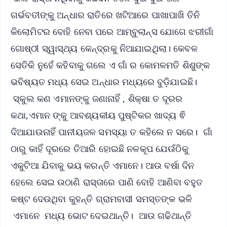
ଗର୍ଭବତୀଙ୍କୁ ଅନ୍ଧାର ରାତିରେ ଖଟିଆରେ ପାଖାପାଖି ତିନି
କିଲୋମିଟର ବୋହି ନେବା ପରେ ଆମ୍ବୁଲାନ୍ସ ଯୋଗେ ଝରୀଗାଁ
ଗୋଷ୍ଠୀ ସ୍ୱାସ୍ଥ୍ୟ କେନ୍ଦ୍ରକୁ ନିଆଯାଇଥିଲା। କେବଳ
ସେତିକି ନୁହେଁ କହିବାକୁ ଗଲେ ଏ ଗାଁ ର କୋମଳମତି ଶିଶୁଙ୍କ
ଭବିଷ୍ୟତ ମଧ୍ୟ ସେଇ ଅନ୍ଧାର ମଧ୍ୟରେ ବୁଡ଼ିଯାଇଛି।
ସ୍କୁଲ କଣ ଏମାନଙ୍କୁ ଜଣାନାହିଁ , ଶିକ୍ଷା ତ ଦୂରର
କଥା,ଏମାନ ଙ୍କୁ ଆବଶ୍ୟକୀୟ ପୁଷ୍ଟିକର ଖାଦ୍ୟ ଵି
ଦିଆଯାଉନାହିଁ ପାନୀୟଜଳ ସମସ୍ୟା ତ କହିଲେ ନ ସରେ। ଗାଁ
ଠାରୁ କାହିଁ ଦୂରରେ ତିଆରି ହୋଇଛି ନଳକୂପ ଯେଉଁଠିକୁ
ଏକୁଟିଆ ଯିବାକୁ ଭୟ କରନ୍ତି ଏମାନେ। ଆଉ ବର୍ଷା ଦିନ
ହେଲେ ସେଇ ଉଠାଣି ରାସ୍ତାରେ ପାଣି ବୋହି ଆଣିବା ବହୁତ
କଷ୍ଟ ଦେଉଥିବା କୁହନ୍ତି ଗ୍ରାମବାସୀ ସମସ୍ତଙ୍କ ଭଳି
ଏମାନେ ମଧ୍ୟ ଭୋଟ ଦେଇଥାନ୍ତି। ଆଉ ଗଢିଥାନ୍ତି