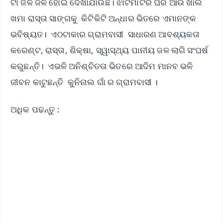
ଟା ଜଳ ଜଳ ହୋଇ ଦେଖାଯାଉଛି। ଝାଟିମାଟିର ଘର ଆଉ ଖାଲ
ଖମା ରାସ୍ତା ସାଙ୍ଗକୁ କିଟିକିଟି ଅନ୍ଧାର ଭିତରେ ଏମାନଙ୍କ
ଭବିଷ୍ୟତ। ଏଠଟାକାର ଗ୍ରାମବାସୀ ସାଧାରଣ ଆବଶ୍ୟକତା
କରେଣ୍ଟ, ରାସ୍ତା, ଶିକ୍ଷା, ସ୍ୱାସ୍ଥ୍ୟ ପାନୀୟ ଜଳ ଲାଗି ସଂଘର୍ଷ
କରୁଛନ୍ତି। ଏଭଳି ଅନିଶ୍ଚିତତା ଭିତରେ ଆଦିମ ମାନବ ଭଳି
ଜୀବନ କାଟୁଛନ୍ତି କୁନିନାଲ ଗାଁ ର ଗ୍ରାମବାସୀ ।
ଅଧିକ ପଢନ୍ତୁ :