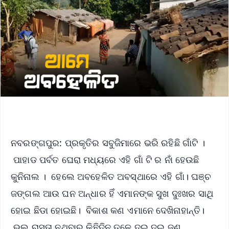
ନବରଙ୍ଗପୁର: ପ୍ରକୃତିର ସବୁଜିମାରେ ଭରି ରହିଛି ଗାଁଟି ।
ପାହାଡ ପର୍ବତ ଘେରା ମଧ୍ୟରେ ଏହି ଗାଁ ଟି ର ନାଁ ହେଉଛି
କୁନିନାଲ । ହେଲେ ଅବହେଳିତ ଅବସ୍ଥାରେ ଏହି ଗାଁ। ଘଞ୍ଚ
ଜଙ୍ଗଲ ଆଉ ଘନ ଅନ୍ଧାର ହିଁ ଏମାନଙ୍କ ସୁଖ ଦୁଃଖର ସାଥି
ହୋଇ ଛିଡା ହୋଇଛି। ବିକାଶ କଣ ଏମାନେ ଦେଖିନାହାନ୍ତି।
ଭଲ ରାସ୍ତା ନଥିବାରୁ କିଛିଦିନ ତଳେ ଦୁଇ ଦୁଇ ଜଣ