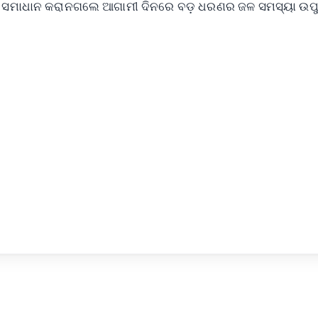
ଥାୟୀ ସମାଧାନ କରାନଗଲେ ଆଗାମୀ ଦିନରେ ବଡ଼ ଧରଣର ଜଳ ସମସ୍ୟା ଉପୁ
✨
📺 Live TV and Breaking News
⭐
⭐
⭐
⭐
4.8 Rating
50K+ Download
OS - Scan QR