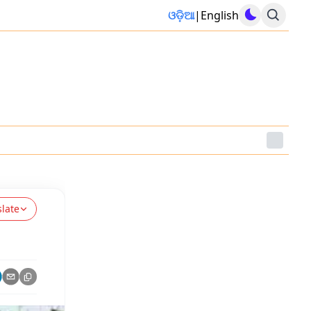
ଓଡ଼ିଆ
|
English
slate