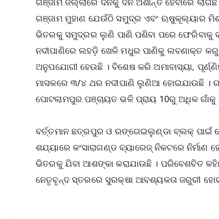
ଗଞ୍ଜାମ ଜିଲ୍ଲାରେ ଦିନକୁ ଦିନ ଅଶାନ୍ତ ହେବାରେ ଲାଗିଛ
ଗଞ୍ଜାମ ମୁହାଣ ଯେଉଁଠି ସମୁଦ୍ର ଏବଂ ଋଷୁକୂଲ୍ୟାର ମି
ଭିତରକୁ ସମୁଦ୍ରର ଲୁଣି ପାଣି ପଶିବା ପରେ ଫେରିବାକୁ ବା
ନଦୀପାଣିରେ ଲହଡ଼ି ଖେଳି ମଧୁର ପାଣିକୁ ଲବଣାକ୍ତ କର
ଅନୁପଯୋଗୀ ହେଉଛି । ବିଶେଷ କରି ଅମାବାସ୍ୟା, ପୂର୍ଣ୍
ମାସକରେ ୩/୪ ଥର ନଦୀପାଣି ଲୁଣିଆ ହୋଇଯାଉଛି । ଗ
ପୋଟଲାମପୁର ପଞ୍ଚାୟତ ଭଳି ପ୍ରାୟ 10ରୁ ଅଧିକ ଗାଁକୁ ପ
ବର୍ତ୍ତମାନ ଛତ୍ରପୁର ଓ ରଙ୍ଗେଇଲୁଣ୍ଡା ବ୍ଲକ୍ ପାଇଁ
ଶଯ୍ୟାରେ କଂସାରାଗଣ୍ଡ ବ୍ୟାରେଜ୍ ନିକଟରେ ନିର୍ମାଣ ହେଉ
ଭିତରକୁ ଯିବା ଆଶଙ୍କା କରାଯାଉଛି । ପରିବେଶବିତ କହି
ନେତୃବୃନ୍ଦ ସ୍ତରରେ ସୁରକ୍ଷା ଆବଶ୍ୟକତା ଜରୁରୀ ହୋଇ