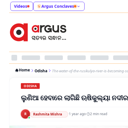
Videos
Argus Conclaves
Home
Odisha
The-water-of-the-rusikulya-river-is-becoming-sa
ODISHA
ଲୁଣିଆ ହେବାରେ ଲାଗିଛି ଋଷିକୁଲ୍ୟା ନଦୀ
R
·
1 year ago
·
2
min read
Rashmita Mishra