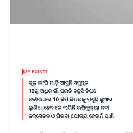
KEY POINTS
କୂଳ ଲଂଘି ମାଡ଼ି ଆସୁଛି ସମୁଦ୍ର
10ରୁ ଅଧିକ ଗାଁ ପ୍ରତି ବଢୁଛି ବିପଦ
ନଦୀପଥରେ 10 କିମି ଭିତରକୁ ପଶୁଛି ଜୁଆର
ଲୁଣିଆ ହେବାରେ ଲାଗିଛି ଋଷିକୁଲ୍ୟା ନଦୀ
ଜଳସେଚନ ଓ ପିଇବା ଯୋଗ୍ୟ ହେଉନି ପାଣି