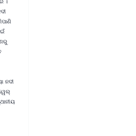
୍ର ।
ନଦୀ
ିପାଣି
ଇଁ
ଣରୁ
ତ
ୟା ନଦୀ
 ୱେଲ୍
୍ଥାନୀୟ