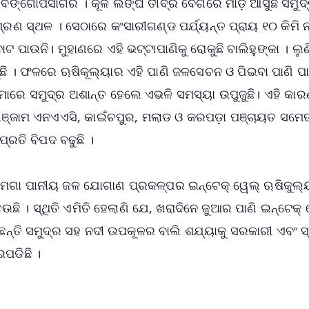
ି ବଙ୍ଗୋପସାଗର । କୂଳ ଲଙ୍ଘି ତୀବ୍ର ବେଗରେ ମାଡ଼ି ଆସୁଛି ସମୁଦ
ଶ୍ରଣ ସ୍ଥଳ । ସେଠାରେ କଂସାରୀଗଣ୍ଡ ପର୍ଯ୍ୟନ୍ତ ପ୍ରାୟ ୧୦ କିମି 
ଟ ପାଉନି। ମୁହାଣରେ ଏହି ଭଟ୍ଟାପାଣିକୁ ରୋକୁଛି ବାଲିହୁଙ୍କା । ଲୁଣ
ୁଛି । ଫଳରେ ଋଷିକୂଲ୍ୟାର ଏହି ପାଣି ଜଳସେଚନ ଓ ପିଇବା ପାଣି ପା
ଣିମାରେ ସମୁଦ୍ର ଅଶାନ୍ତ ହେଲେ ଏଭଳି ସମସ୍ୟା ଉପୁଜୁଛି। ଏହି କାର
ଞ୍ଜାମ ଏନଏଏସି, କାଇଁଚପୁର, ମଲାଡ ଓ କରପଡ଼ା ପଞ୍ଚାୟତ ସମେ
୍ରତି ବିପଦ ବଢୁଛି ।
 ମେଗା ପାନୀୟ ଜଳ ଯୋଗାଣ ପ୍ରକଳ୍ପର ଇନ୍‌ଟେକ୍ ୱେଲ୍ ଋଷିକୁଲ୍
ଛି । ସ୍ଥିତି ଏମିତି ହେଲାଣି ଯେ, ଖରାଦିନେ ଜୁଆର ପାଣି ଇନ୍‌ଟେକ୍
ଛନ୍ତି ସମୁଦ୍ର ସହ ନଦୀ ଉପକୂଳର ବାଲି ଶଯ୍ୟାକୁ ସରକାରୀ ଏବଂ ସ
ପଡିଛି ।