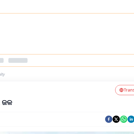
lty
Tran
ର ଜଳ