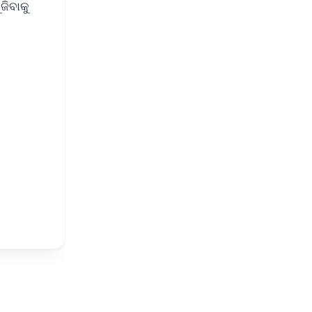
ଜିବାକୁ
FREE
⭐
s