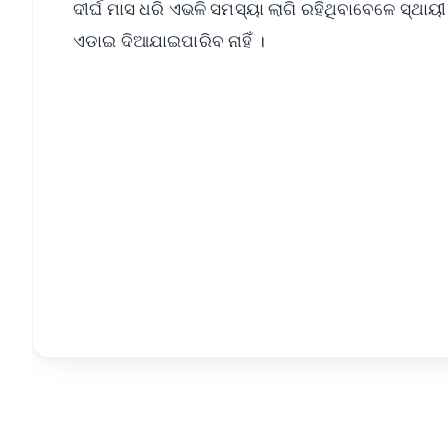
ଦୀର୍ଘ ମାସ ଧରି ଏଭଳି ସମସ୍ୟା ଲାଗି ରହିଥିବାବେଳେ ସ୍
ଏଡାଇ ଦିଆଯାଇପାରିବ ନାହିଁ ।
📱 Get Argus News App
📰 60 Word News
🎬 Argus Podcast
🔔 Free Notification Alerts
Download Free:
Android - Scan QR
i