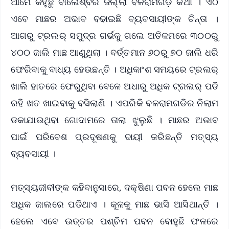
ଆମେ କହୁଛୁ ବାଲେଶ୍ବର ଜିଲ୍ଲା ବଳରାମଗଡ଼ି କଥା । ଏଠି
ଏବେ ମାଛର ଅଭାବ ବଢାଇଛି ବ୍ୟବସାୟୀଙ୍କ ଚିନ୍ତା ।
ଆଗରୁ ଟ୍ରଲର୍ ସମୁଦ୍ର ଗର୍ଭକୁ ଗଲେ ଅତିକମରେ ୩୦୦ରୁ
୪୦୦ ଜାଲି ମାଛ ଆଣୁଥିଲା । ବର୍ତ୍ତମାନ ୬୦ରୁ ୭୦ ଜାଲି ଧରି
ଫେରିବାକୁ ବାଧ୍ୟ ହେଉଛନ୍ତି । ଅଧିକାଂଶ ସମୟରେ ଟ୍ରଲର୍
ଖାଲି ହାତରେ ଫେରୁଥିବା ବେଳେ ଅଧାରୁ ଅଧିକ ଟ୍ରଲର୍ ପଡି
ରହି ଖତ ଖାଇବାକୁ ବସିଲାଣି । ଏପରିକି ବଳରାମଗଡିର ନିଲାମ
ଡକାଯାଉଥିବା ଗୋଦାମରେ ତାଲା ଝୁଲୁଛି । ମାଛର ଅଭାବ
ପାଇଁ ପରିବେଶ ପ୍ରଦୂଷଣକୁ ଦାୟୀ କରିଛନ୍ତି ମତ୍ସ୍ୟ
ବ୍ୟବସାୟୀ ।
ମତ୍ସ୍ୟଜୀବୀଙ୍କ କହିବାନୁସାରେ, ଦକ୍ଷିଣା ପବନ ହେଲେ ମାଛ
ଅଧିକ ଜାଲରେ ପଡିଥାଏ । କୂଳକୁ ମାଛ ଭାସି ଆସିଥାନ୍ତି ।
ହେଲେ ଏବେ ଉତ୍ତର ପଶ୍ଚିମ ପବନ ବୋହୁଛି ଫଳରେ