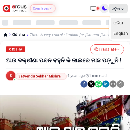
Conclaves
ଓଡ଼ିଆ
ଓଡ଼ିଆ
Argus Agri Vikas
English
Odisha
There-is-very-critical-situation-for-fish-and-fisherman
Argus Nari Shakti
Translate
ODISHA
Argus Education Next
ଆଉ ଦକ୍ଷୀଣା ପବନ ବହୁନି କି ଜାଲରେ ମାଛ ପଡ଼ୁନି !
Argus Health Connect
S
·
1 year ago
·
1
min read
Satyendu Sekhar Mishra
Argus Swaad Odisha
Argus Chalo Dekhein Apna Desh