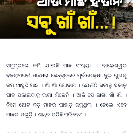
ସମୁଦ୍ରରେ କମି ଯାଉଛି ମାଛ ସଂଖ୍ୟା । ବାଲେଶ୍ୱର
ବଳରାମଗଡି ମାଛଧରା କେନ୍ଦ୍ରରେ ପୂର୍ବାପେକ୍ଷା ଦୁଇ ଗୁଣରୁ
କମ୍ ଆସୁଛି ମାଛ । ଖାଁ ଖାଁ ଗୋଦାମ । ଯେଉଁଠି ସକାଳୁ ସକାଳୁ
ପାଦ ପକାଇବାକୁ ଜାଗା ମିଳେନି । ଆଜି ସେ ଜାଗା ଖାଁ ଖାଁ ।
ଦିନେ ଛୋଟ ବଡ଼ ମାଛର ପାହାଡ଼ ଜମୁଥିଲା । ହେଲେ ଏବେ
ମାଛର ମରୁଡ଼ି । ଶାନ୍ତ ପଡିଛି ପରିବେଶ ।