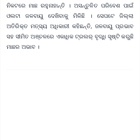
ନିକଟରେ ମାଛ ରହୁନାହାନ୍ତି । ଅସନ୍ତୁଳିତ ପରିବେଶ ପାଇଁ
ଓଲଟା ଜଳବାୟୁ ଦେଖିବାକୁ ମିଳିଛି । ସେପଟେ ଜିଲ୍ଲା
ଅତିରିକ୍ତ ମତ୍ସ୍ୟ ଅଧିକାରୀ କହିଛନ୍ତି, ଜଳବାୟୁ ପ୍ରଭାବ
ସହ ସୀମିତ ଅଞ୍ଚଳରେ ଏକାଧିକ ଟ୍ରଲର୍ ବୃଦ୍ଧି ସୃଷ୍ଟି କରୁଛି
ମାଛର ଅଭାବ ।