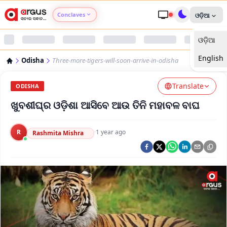
Conclaves
ଓଡ଼ିଆ
ଓଡ଼ିଆ
Argus Agri Vikas
English
Odisha
Three-more-tigers-will-soon-arrive-in-odisha
Argus Nari Shakti
Translate
ODISHA
Argus Education Next
ଖୁବଶୀଘ୍ର ଓଡ଼ିଶା ଆସିବେ ଆଉ ତିନି ମହାବଳ ବାଘ
Argus Health Connect
R
·
1 year ago
Rashmita Mishra
Argus Swaad Odisha
Argus Chalo Dekhein Apna Desh