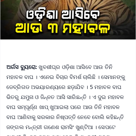
ଅର୍ଗସ ବ୍ୟୁରୋ:
ଖୁବଶୀଘ୍ର ଓଡ଼ିଶା ଆସିବେ ଆଉ ତିନି
ମହାବଳ ବାଘ । ଏନେଇ ବିଚାର ବିମର୍ଶ ଚାଲିଛି । ସେମାନଙ୍କୁ
ଡେବ୍ରିଗଡ ଅଭୟାରଣ୍ୟରେ ଛଡ଼ାଯିବ । 5 ମହାବଳ ବାଘ
ଭିତରୁ ଯମୁନା ଓ ଜିନ୍ନତ ଆସି ସାରିଛନ୍ତି । ଏ ଦୁଇ ମହାବଳ
ବାଘ ସମ୍ପୂର୍ଣ୍ଣ ଖାପ୍ ଖୁଆଇଲା ପରେ ଆଉ ତିନି ମହାବଳ
ବାଘ ଆଣିବାକୁ ସରକାର ନିଷ୍ପତ୍ତି ନେବେ ବୋଲି କହିଛନ୍ତି
ଜଙ୍ଗଲ ମନ୍ତ୍ରୀ ଗଣେଶ ରାମସିଂ ଖୁଣ୍ଟିଆ । ସେପଟେ