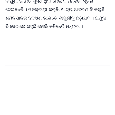
ବାଘୁଣୀ ଜିନ୍ନତ ସୁସ୍ଥ ଥିବା ନେଇ ବି ମନ୍ତ୍ରୀ ସୂଚନା
ଦେଇଛନ୍ତି । ଜଳକ୍ରୀଡ଼ା କରୁଛି, ଖାଦ୍ୟ ଆହରଣ ବି କରୁଛି ।
ଶିମିଳିପାଳର ଦକ୍ଷିଣ ଭାଗରେ ବାଘୁଣୀକୁ ଛଡ଼ାଯିବ । ଯମୁନା
ବି ସେଠାରେ ରହୁଛି ବୋଲି କହିଛନ୍ତି ମନ୍ତ୍ରୀ ।