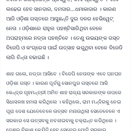
ଲଢେଇ ହେବ ସାନଦାର, ଦମଦାର...ଧମାକାଦାର । କାରଣ
ଆଜି ଓଡ଼ିଶା ଗସ୍ତରେ ଆସୁଛନ୍ତି ଦୁଇ ଦଳର ହେଭିୱେଟ୍‌
ନେତା । ଓଡ଼ିଶାରେ ରାହୁଲ ପହଞ୍ଚିସାରିଥିବା ବେଳେ
ଅପରାହ୍ମରେ ନଡ୍ଡା ପହଞ୍ଚିବେ । ତେଣୁ ଉଭୟଙ୍କ ଗସ୍ତ
ବିଜେପି ଓ କଂଗ୍ରେସ ପାଇଁ ଉତ୍ସାହ ଭରୁଥିବା ବେଳେ ବିଜେଡି
ଲାଗି ଚିନ୍ତା ବଢାଇଛି ।
ଶାହ ଗଲେ, ନଡ୍ଡା ଆସିବେ । ବିଜେପି ନେତାଙ୍କ ଏବେ ଘନଘନ
ଓଡ଼ିଶା ଗସ୍ତ । କାରଣ ପୂର୍ବରୁ ସୋନପୁର ଗସ୍ତରେ ଆସି
କେନ୍ଦ୍ର ଗୃହମନ୍ତ୍ରୀ ଅମିତ ଶାହ ରାଜ୍ୟ ସରକାରଙ୍କ ଉପରେ
ସିଧାସଳଖ ହମଲା କରିଥିଲେ । କହିଥିଲେ, ରାମ ମନ୍ଦିରକୁ ନେଇ
ପୂରା ଦେଶ ଯେତେବେଳେ ଉତ୍ସବ ମନାଉଥିଲା ସେତେବେଳେ ଏ
ସରକାର ସେ ଉତ୍ସବକୁ ନବନାଇବାକୁ ଚକ୍ରାନ୍ତ କରିଥିଲେ ।
ଦେଶର ବିକାଶ କେମିତି ହେବ ସେନେଇ ମୋଦି ସରକାର