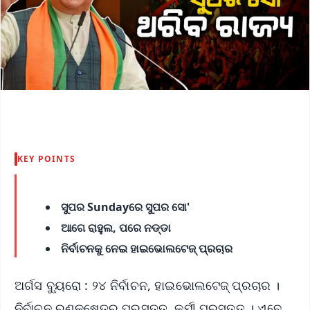
KEY POINTS
ସୁପର Sundayରେ ସୁପର ସୋ'
ଆଗେ ରାହୁଲ, ପରେ ନଡ୍ଡା
ନିର୍ବାଚନକୁ ନେଇ ହାଇଭୋଲଟେଜ୍‌ ପ୍ରଚାର
ଅର୍ଗସ ବ୍ୟୁରୋ : ୨୪ ନିର୍ବାଚନ, ହାଇଭୋଲଟେଜ୍‌ ପ୍ରଚାର ।
ନିର୍ବାଚନ ରଣକ୍ଷେତ୍ର ପ୍ରସ୍ତୁତ, କର୍ମୀ ପ୍ରସ୍ତୁତ । ଏବେ