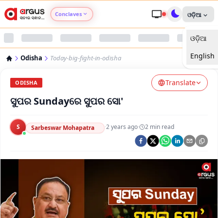
Conclaves
ଓଡ଼ିଆ
ଓଡ଼ିଆ
Argus Agri Vikas
English
Odisha
Today-big-fight-in-odisha
Argus Nari Shakti
Translate
ODISHA
Argus Education Next
ସୁପର Sundayରେ ସୁପର ସୋ'
Argus Health Connect
S
·
2 years ago
·
2
min read
Sarbeswar Mohapatra
Argus Swaad Odisha
Argus Chalo Dekhein Apna Desh