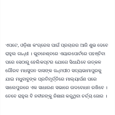
Download Free:
Android - Scan QR
iOS - Scan QR
ଏପଟେ, ଓଡ଼ିଶା କଂଗ୍ରେସ ପାଇଁ ପ୍ରଚାରର ଆଜି ଶୁଭ ଦେବେ
ରାହୁଲ ଗାନ୍ଧୀ । ଭୁବନେଶ୍ବରେ ଏୟାରପୋର୍ଟରେ ପହଞ୍ଚିବା
ପରେ ସେଠାରୁ ହେଲିକପ୍ଟର ଯୋଗେ ସିଧାଯିବେ ଉତ୍କଳ
ଗୌରବ ମଧସୁଦନ ଦାସଙ୍କ ଜନ୍ମପୀଠ ସତ୍ୟଭାମାପୁରକୁ
ଯାଇ ମଧୁବାବୁଙ୍କ ପ୍ରତିମୂର୍ତ୍ତିରେ ମାଲ୍ୟାର୍ପଣ ପରେ
ସାଲେପୁରରେ ଏକ ସାଧାରଣ ସଭାରେ ଉଦବୋଧନ ରଖିବେ ।
ତେବେ ରାହୁଲ ବି ନବୀନଙ୍କୁ ନିଶାନା କରୁଥିବା ଚର୍ଚ୍ଚା ଜୋର ।