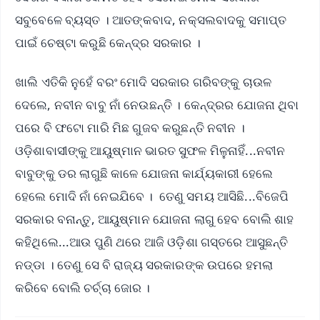
ସବୁବେଳେ ବ୍ୟସ୍ତ । ଆତଙ୍କବାଦ, ନକ୍ସଲବାଦକୁ ସମାପ୍ତ
ପାଇଁ ଚେଷ୍ଟା କରୁଛି କେନ୍ଦ୍ର ସରକାର ।
ଖାଲି ଏତିକି ନୁହେଁ ବରଂ ମୋଦି ସରକାର ଗରିବଙ୍କୁ ଚାଉଳ
ଦେଲେ, ନବୀନ ବାବୁ ନାଁ ନେଉଛନ୍ତି । କେନ୍ଦ୍ରର ଯୋଜନା ଥିବା
ପରେ ବି ଫଟୋ ମାରି ମିଛ ଗୁଜବ କରୁଛନ୍ତି ନବୀନ ।
ଓଡ଼ିଶାବାସୀଙ୍କୁ ଆୟୁଷ୍ମାନ ଭାରତ ସୁଫଳ ମିଳୁନାହିଁ...ନବୀନ
ବାବୁଙ୍କୁ ଡର ଲାଗୁଛି କାଳେ ଯୋଜନା କାର୍ଯ୍ୟକାରୀ ହେଲେ
ହେଲେ ମୋଦି ନାଁ ନେଇଯିବେ । ତେଣୁ ସମୟ ଆସିଛି...ବିଜେପି
ସରକାର ବନାନ୍ତୁ, ଆୟୁଷ୍ମାନ ଯୋଜନା ଲାଗୁ ହେବ ବୋଲି ଶାହ
କହିଥିଲେ...ଆଉ ପୁଣି ଥରେ ଆଜି ଓଡ଼ିଶା ଗସ୍ତରେ ଆସୁଛନ୍ତି
ନଡ୍ଡା । ତେଣୁ ସେ ବି ରାଜ୍ୟ ସରକାରଙ୍କ ଉପରେ ହମଲା
କରିବେ ବୋଲି ଚର୍ଚ୍ଚା ଜୋର ।