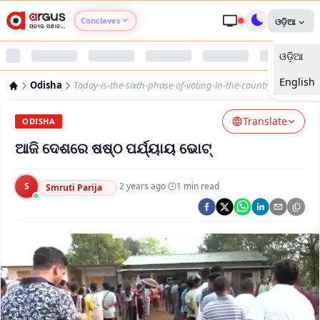
Conclaves
ଓଡ଼ିଆ
ଓଡ଼ିଆ
Argus Agri Vikas
English
Odisha
Today-is-the-sixth-phase-of-voting-in-the-country
Argus Nari Shakti
Translate
ODISHA
Argus Education Next
ଆଜି ଦେଶରେ ଷଷ୍ଠ ପର୍ଯ୍ୟାୟ ଭୋଟ୍
Argus Health Connect
S
·
2 years ago
·
1
min read
Smruti Parija
Argus Swaad Odisha
Argus Chalo Dekhein Apna Desh