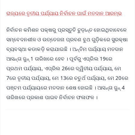
ରାଜ୍ୟରେ ତୃତୀୟ ପର୍ଯ୍ୟାୟ ନିର୍ବାଚନ ପାଇଁ ମତଦାନ ଆରମ୍ଭ
ନିର୍ବାଚନ କମିଶନ ପକ୍ଷରୁ ପ୍ରସ୍ତୁତି ଚୁଡ଼ାନ୍ତ ହୋଇଥିବାବେଳେ
ସମ୍ବେଦନଶୀଳ ଓ ଉତ୍ତେଜନା ପ୍ରବଣ ବୁଥ ଗୁଡ଼ିକରେ ସୁରକ୍ଷା
ବ୍ୟବସ୍ଥା କଡାକଡ଼ି କରାଯାଇଛି । ଅନ୍ତିମ ପର୍ଯ୍ୟାୟ ମତଦାନ
ଆସନ୍ତା ଜୁନ୍ 1 ତାରିଖରେ ହେବ । ପୂର୍ବରୁ ଏପ୍ରିଲ 19ରେ
ପ୍ରଥମ ପର୍ଯ୍ୟାୟ, ଏପ୍ରିଲ 26ରେ ଦ୍ୱିତୀୟ ପର୍ଯ୍ୟାୟ, ମେ
7ରେ ତୃତୀୟ ପର୍ଯ୍ୟାୟ, ମେ 13ରେ ଚତୁର୍ଥ ପର୍ଯ୍ୟାୟ, ମେ 20ରେ
ପଞ୍ଚମ ପର୍ଯ୍ୟାୟରେ ମତଦାନ ଶେଷ ହୋଇଛି । ଆସନ୍ତା ଜୁନ୍ 4
ତାରିଖରେ ପ୍ରକାଶ ପାଇବ ନିର୍ବାଚନ ଫଳାଫଳ ।