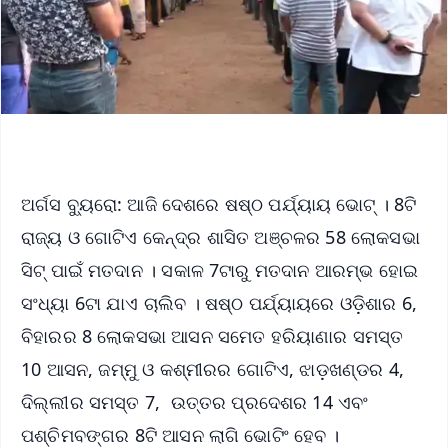
ଅର୍ଗସ ବ୍ୟୁରୋ: ଆଜି ଦେଶରେ ଷଷ୍ଠ ପର୍ଯ୍ୟାୟ ଭୋଟ୍ । 8ଟି
ରାଜ୍ୟ ଓ ଗୋଟିଏ କେନ୍ଦ୍ର ଶାସିତ ଅଞ୍ଚଳର 58 ଲୋକସଭା
ସିଟ୍‌ ପାଇଁ ମତଦାନ । ସକାଳ 7ଟାରୁ ମତଦାନ ଆରମ୍ଭ ହୋଇ
ସଂଧ୍ୟା 6ଟା ଯାଏ ଚାଲିବ । ଷଷ୍ଠ ପର୍ଯ୍ୟାୟରେ ଓଡ଼ିଶାର 6,
ବିହାରର 8 ଲୋକସଭା ଆସନ ସମେତ ହରିୟାଣାର ସମସ୍ତ
10 ଆସନ, ଜମ୍ମୁ ଓ କଶ୍ମୀରର ଗୋଟିଏ, ଝାଡ଼ଖଣ୍ଡର 4,
ଦିଲ୍ଲୀର ସମସ୍ତ 7, ଉତ୍ତର ପ୍ରଦେଶର 14 ଏବଂ
ପଶ୍ଚିମବଙ୍ଗର 8ଟି ଆସନ ଲାଗି ଭୋଟିଂ ହେବ ।