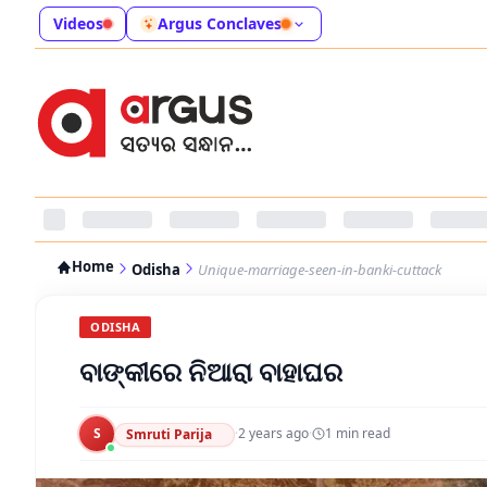
Videos
Argus Conclaves
Home
Odisha
Unique-marriage-seen-in-banki-cuttack
ODISHA
ବାଙ୍କୀରେ ନିଆରା ବାହାଘର
S
·
2 years ago
·
1
min read
Smruti Parija