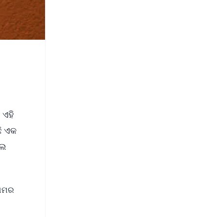
 ଏହି
ଛି ଏକ
େଲ
ରାମର