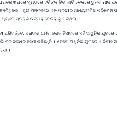
 ପ୍ରବଳ ଖରାରେ ମୁଣ୍ଡରେ ହରିଙ୍କ ଚିତା କାଟି ବେକରେ ତୁଳସୀ ମାଳ ପ
ପହଞ୍ଚିଥିଲେ । ପୁରା ଅଞ୍ଚଳରେ ଏକ ପ୍ରକାର ଆଧ୍ୟାତ୍ମିକ ପରିବେଷ ସୃ
ମଧ୍ୟରେ ପ୍ରବଳ ଉତ୍ସାହ ଦେକିବାକୁ ମିଳିଥିଲା ।
ା ପରିବର୍ତ୍ତେ, ସନାତନୀ ଧର୍ମର ଲୋକ ହିସାବରେ ଏହି ଆଧୁନିକ ଯୁଗରେ
ୋଲି ବର ଜଳଧର ସେଠୀ କହିଛନ୍ତି । ତେବେ ଆଧୁନିକ ଯୁଗରେ ଏ ବିବାହ 
୍ଷା ।
✨
📺 Live TV and Breaking News
⭐
⭐
⭐
⭐
4.8 Rating
50K+ Download
OS - Scan QR