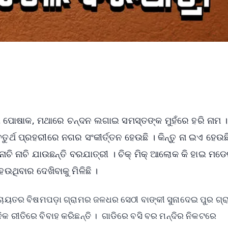
ାସିଧା ପୋଷାକ, ମଥାରେ ଚନ୍ଦନ ଲଗାଇ ସମସ୍ତଙ୍କ ମୁହଁରେ ହରି ନାମ ।
ୁର୍ଥ ପ୍ରହରୀରେ ନଗର ସଂକୀର୍ତ୍ତନ ହେଉଛି । କିନ୍ତୁ ନା ଇଏ ହେଉ
ାଚି ନାଚି ଯାଉଛନ୍ତି ବରଯାତ୍ରୀ । ଚିକ୍ ମିକ୍ ଆଲୋକ କି ହାଇ ମଡ
ହେଉଥିବାର ଦେଖିବାକୁ ମିଳିଛି ।
ଞ୍ଚାୟତର ବିଷମପଡ଼ା ଗ୍ରାମର ଜଳଧର ସେଠୀ ବାଙ୍କୀ ସୁନାଦେଇ ପୁର ଗ୍
କ ରୀତିରେ ବିବାହ କରିଛନ୍ତି । ଗାଡିରେ ବସି ବର ମନ୍ଦିର ନିକଟରେ