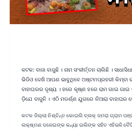
କଟକ: ବାଜା ବାଜୁଛି । ନାମ ସଂକୀର୍ତ୍ତନ ଚାଲିଛି । ସାଧ
ଭିଡିଓ ଦେଖି ଆପଣ ଭାବୁଥିବେ ଅଷ୍ଟମପ୍ରହରୀ କିମ୍ବା ଚତ
ବାହାଘରର ଦୃଶ୍ୟ । ହରେ କୃଷ୍ଣ ହରେ ରାମ ଗାଇ ଗାଇ ନ
ଡ଼ିଯେ ବାଜୁନି । ଏଠି ମଡର୍ଣ୍ଣ ଯୁଗରେ ନିଆରା ବାହାଘର 
କଟକ ଜିଲ୍ଲା ନିଶ୍ଚିନ୍ତ କୋଇଲି ବ୍ଲକ୍ ଜମରା ଗ୍ରାମ ପ
ଲକ୍ଷ୍ମଣ ଦଳେଇଙ୍କ କନ୍ୟା ଇଲିଙ୍କ ସହିତ ଏହିଭଳି ବୈଦି