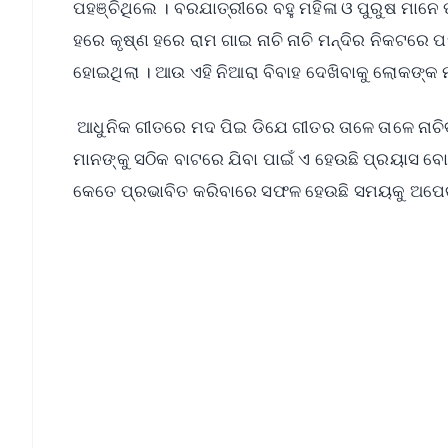
ପହଞ୍ଚିଥିଲେ । ବରଯାତ୍ରୀରେ ବହୁ ମହିଳା ଓ ପୁରୁଷ ମାନେ
ହରେ କୃଷ୍ଣ ହରେ ରାମ ଗାଇ ନାଚି ନାଚି ମନ୍ଦିର ନିକଟରେ 
ହୋଇଥିଲା । ଆଉ ଏହି ନିଆରା ବିବାହ ଦେଖିବାକୁ ଲୋକଙ୍କ 
ଆଧୁନିକ ଗୀତରେ ମଦ ପିଇ ଡିଯେ ଗୀତର ତାଳେ ତାଳେ ନାଚିବ
ମାନଙ୍କୁ ସଠିକ ବାଟରେ ଯିବା ପାଇଁ ଏ ହେଉଛି ପ୍ରୟାସ ବ
କେତେ ପ୍ରଭାବିତ କରିବାରେ ସଫଳ ହେଉଛି ସମୟକୁ ଅପେକ
📱 Get Argus News App
📰 60 Word News
🎬 Argus Podcast
🔔 Free Notification Alerts
Download Free:
Android - Scan QR
i