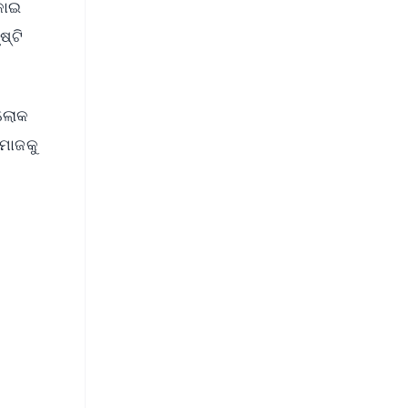
କାଇ
ଷ୍ଟି
 ଲୋକ
ସମାଜକୁ
FREE
⭐
s