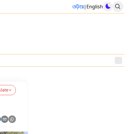
ଓଡ଼ିଆ
|
English
slate