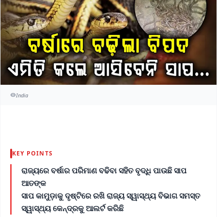
India
KEY POINTS
ରାଜ୍ୟରେ ବର୍ଷାର ପରିମାଣ ବଢିବା ସହିତ ବୃଦ୍ଧି ପାଉଛି ସାପ
ଆତଙ୍କ
ସାପ କାମୁଡ଼ାକୁ ଦୃଷ୍ଟିରେ ରଖି ରାଜ୍ୟ ସ୍ୱାସ୍ଥ୍ୟ ବିଭାଗ ସମସ୍ତ
ସ୍ୱାସ୍ଥ୍ୟ କେନ୍ଦ୍ରକୁ ଆଲର୍ଟ କରିଛି