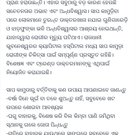
ପ୍ରାଣ ହରାଉଛନ୍ତି। ଏହାର ସବୁଠାରୁ ବଡ଼ କାରଣ ହେଉଛି
ସଚେତନତାର ଅଭାବ ଏବଂ ଅନ୍ଧବିଶ୍ୱାସ। ସାପ କାମୁଡ଼ିବା
ପରେ ଲୋକମାନେ ତୁରନ୍ତ ଡାକ୍ତରଖାନା ନଯାଇ ଗୁଣିଗାରେଡ଼ି
ଓ ଝାଡ଼ଫୁଙ୍କା ଭଳି ଅନ୍ଧବିଶ୍ୱାସର ଆଶ୍ରୟ ନେଇଥାନ୍ତି,
ଯାହାଦ୍ୱାରା ରୋଗୀର ମୃତ୍ୟୁ ଘଟିଥାଏ। ରାଜଧାନୀ
ଭୁବନେଶ୍ୱରର କ୍ୟାପିଟାଲ ହସ୍ପିଟାଲ ମଧ୍ୟ ସାପ କାମୁଡ଼ା
ରୋଗୀଙ୍କ ଚିକିତ୍ସା ପାଇଁ ସମ୍ପୂର୍ଣ୍ଣ ପ୍ରସ୍ତୁତ ରହିଛି।
ବିଶେଷଜ୍ଞ ଏବଂ ଟ୍ରେଣ୍ଡ ଡାକ୍ତରମାନଙ୍କୁ ଏଥିପାଇଁ
ନିୟୋଜିତ କରାଯାଇଛି।
ସାପ କାମୁଡାରୁ ବର୍ତ୍ତିବାକୁ କଣ ଉପାୟ ଆପଣାଇବେ ଜାଣନ୍ତୁ
-ବର୍ଷା ଦିନେ ଭୂଇଁ ବା ତଳେ ଶୁଅନ୍ତୁ ନାହିଁ, ସବୁବେଳେ ଖଟ
ଉପରେ ଶୋଇବା ଆବଶ୍ୟକ
-ଘରୁ ବାହାରକୁ, ବିଶେଷ କରି ବିଲ କିମ୍ବା ପାଣି ଜମିଥିବା
ସ୍ଥାନକୁ ଗଲେ ଜୋତା ପିନ୍ଧନ୍ତୁ
-ରାତିରେ ବାହାରକୁ ଯାଉଥିଲେ ସାଙ୍ଗରେ ସବୁବେଳେ ଏକ