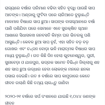
ରାଜ୍ୟରେ ବର୍ଷାର ପରିମାଣ ବଢିବା ସହିତ ବୃଦ୍ଧି ପାଉଛି ସାପ
ଆତଙ୍କ। ଅଣ୍ଡାରୁ ଫୁଟିବା ପରେ ଚାରିଆଡେ ବୁଲୁଛନ୍ତି
ମାଳମାଳ ବିଷଧର ସାପ ଛୁଆ। ସାପଙ୍କ ବାସସ୍ଥାନରେ ବର୍ଷା
ପାଣି ପଶିଯିବା ପରେ ସେମାନେ ଏବେ ସୁରକ୍ଷିତ ସ୍ଥାନ
ଆଶାରେ ସିଧାସଳଖ ଜନବସତି କିମ୍ବା ଘର ଭିତରକୁ ପଶି
ଆସୁଛନ୍ତି। କେବଳ ଛୁଆ ସାପ ନୁହଁ, ଏହା ସହିତ ବଡ଼ ବଡ଼
ଗୋଖର ଏବଂ ଚନ୍ଦନ ବୋଡ଼ା ଭଳି ମାରାତ୍ମକ ବିଷଧର ସାପ
ମଧ୍ୟ ବୁଲୁଛନ୍ତି। ଗତ କିଛି ଦିନ ହେଲା ଭୁବନେଶ୍ୱର, ପୁରୀ,
ସୁନାବେଡ଼ା ଓ ଯାଜପୁର, ଭଦ୍ରକ ସମେତ ବିଭିନ୍ନ ଜିଲ୍ଲାରୁ ଶହ
ଶହ ସାପ ଛୁଆ ଉଦ୍ଧାର ହେବା ଲୋକଙ୍କ ମନରେ ଛନକା
ପସାଇ ଦେଇଛି। ଗତ ୫ ବର୍ଷରେ ସାପ କାମୁଡାରେ କେତେ
ଜୀବନ ଗଲାଣି କିଛି ତଥ୍ୟ ଚାଲନ୍ତୁ ଜାଣିବା
୨୦୨୦-୨୧ ବର୍ଷରେ ସର୍ପ ଦଂଶନରେ ଯାଇଛି ୧,୦୪୪ ଜଣଙ୍କ
ଜୀବନ