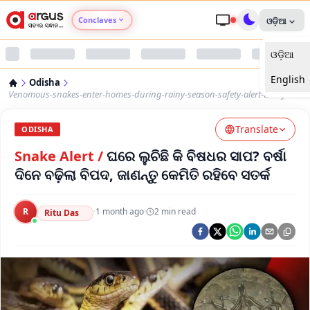
Conclaves
ଓଡ଼ିଆ
ଓଡ଼ିଆ
Argus Agri Vikas
English
Odisha
Argus Nari Shakti
Venomous-snakes-enter-homes-during-rainy-season-safety-alert-today
Translate
Argus Education Next
ODISHA
Snake Alert
/
ଘରେ ଲୁଚିଛି କି ବିଷଧର ସାପ? ବର୍ଷା
Argus Health Connect
ଦିନେ ବଢ଼ିଲା ବିପଦ, ଜାଣନ୍ତୁ କେମିତି ରହିବେ ସତର୍କ
Argus Swaad Odisha
R
·
1 month ago
·
2
min read
Ritu Das
Argus Chalo Dekhein Apna Desh