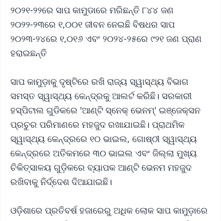
୨୦୨୧-୨୨ରେ ସାପ କାମୁଡାରେ ମରିଛନ୍ତି ୮୪୪ ଜଣ
୨୦୨୨-୨୩ରେ ୧,୦୦୧ ଜୀବନ ନେଇଛି ବିଷଧର ସାପ
୨୦୨୩-୨୪ରେ ୧,୦୧୬ ଏବଂ ୨୦୨୪-୨୫ରେ ୯୨୧ ଜଣ ପ୍ରାଣ
ହରାଇଛନ୍ତି
ସାପ କାମୁଡ଼ାକୁ ଦୃଷ୍ଟିରେ ରଖି ରାଜ୍ୟ ସ୍ୱାସ୍ଥ୍ୟ ବିଭାଗ
ସମସ୍ତ ସ୍ୱାସ୍ଥ୍ୟ କେନ୍ଦ୍ରକୁ ଆଲର୍ଟ କରିଛି। ସରକାରୀ
ହସ୍ପିଟାଲ ଗୁଡିକରେ 'ଆଣ୍ଟି ସ୍ନେକ୍ ଭେନମ୍' ଇଞ୍ଜେକ୍ସନ
ପ୍ରଚୁର ପରିମାଣରେ ମହଜୁଦ ରଖାଯାଇଛି। ପ୍ରାଥମିକ
ସ୍ୱାସ୍ଥ୍ୟ କେନ୍ଦ୍ରରେ ୧୦ ଭାଇଲ, ଗୋଷ୍ଠୀ ସ୍ୱାସ୍ଥ୍ୟ
କେନ୍ଦ୍ରରେ ଅତିକମରେ ୩୦ ଭାଇଲ ଏବଂ ଜିଲ୍ଲା ମୁଖ୍ୟ
ଚିକିତ୍ସାଳୟ ଗୁଡ଼ିକରେ ବ୍ୟାପକ ଆଣ୍ଟି ଭେନମ ମହଜୁଦ
ରଖିବାକୁ ନିର୍ଦ୍ଦେଶ ଦିଆଯାଇଛି।
ଓଡ଼ିଶାରେ ପ୍ରତିବର୍ଷ ହଜାରେରୁ ଅଧିକ ଲୋକ ସାପ କାମୁଡ଼ାରେ