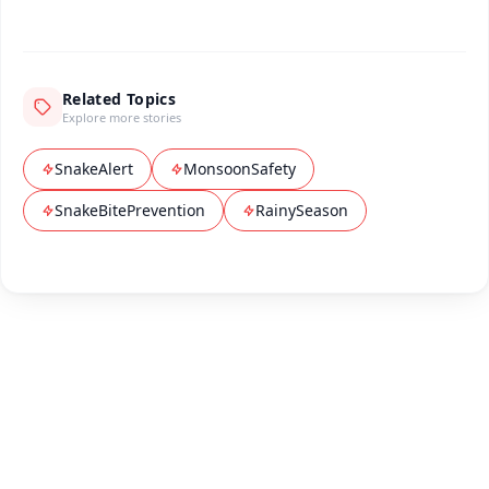
Related Topics
Explore more stories
SnakeAlert
MonsoonSafety
SnakeBitePrevention
RainySeason