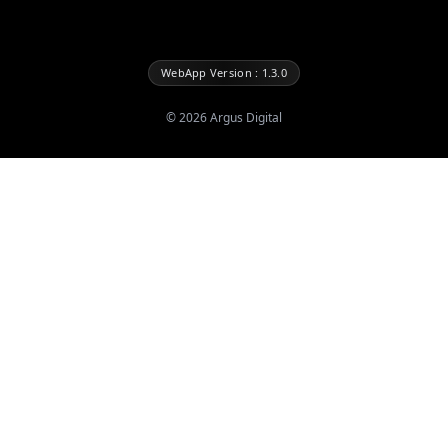
WebApp Version : 1.3.0
©
2026
Argus Digital