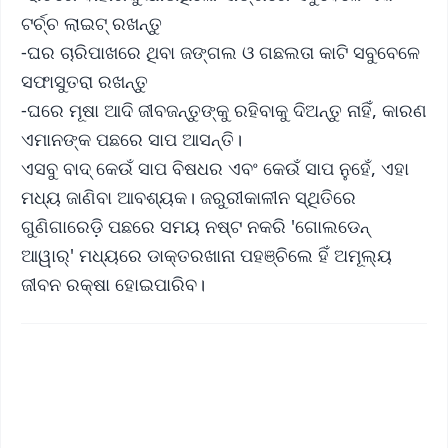
ଟର୍ଚ୍ଚ ଲାଇଟ୍ ରଖନ୍ତୁ
-ଘର ଚାରିପାଖରେ ଥିବା ଜଙ୍ଗଲ ଓ ଗଛଲତା କାଟି ସବୁବେଳେ
ସଫାସୁତରା ରଖନ୍ତୁ
-ଘରେ ମୂଷା ଆଦି ଜୀବଜନ୍ତୁଙ୍କୁ ରହିବାକୁ ଦିଅନ୍ତୁ ନାହିଁ, କାରଣ
ଏମାନଙ୍କ ପଛରେ ସାପ ଆସନ୍ତି।
ଏସବୁ ବାଦ୍ କେଉଁ ସାପ ବିଷଧର ଏବଂ କେଉଁ ସାପ ନୁହେଁ, ଏହା
ମଧ୍ୟ ଜାଣିବା ଆବଶ୍ୟକ। ଜରୁରୀକାଳୀନ ସ୍ଥିତିରେ
ଗୁଣିଗାରେଡ଼ି ପଛରେ ସମୟ ନଷ୍ଟ ନକରି 'ଗୋଲଡେନ୍
ଆୱାର୍' ମଧ୍ୟରେ ଡାକ୍ତରଖାନା ପହଞ୍ଚିଲେ ହିଁ ଅମୂଲ୍ୟ
ଜୀବନ ରକ୍ଷା ହୋଇପାରିବ।