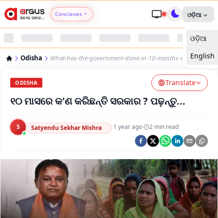
Conclaves
ଓଡ଼ିଆ
ଓଡ଼ିଆ
Argus Agri Vikas
English
Odisha
What-has-the-government-done-in-10-months-read
Argus Nari Shakti
Translate
ODISHA
Argus Education Next
୧୦ ମାସରେ କ'ଣ କରିଛନ୍ତି ସରକାର ? ପଢ଼ନ୍ତୁ...
Argus Health Connect
S
·
1 year ago
·
2
min read
Satyendu Sekhar Mishra
Argus Swaad Odisha
Argus Chalo Dekhein Apna Desh