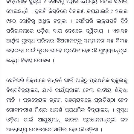
ବର୍ତ୍ତମାନ ସୁଦ୍ଧା ୧ କୋଟିରୁ ଅଧିକ ଯୋଗ୍ୟ ମହିଳା ସାମିଲ
ହୋଇଛନ୍ତି । ଦୁଇଟି କିସ୍ତିରେ ବିତରଣ କରାଯାଇଛି ୯ ହଜାର
୯୭୦ କୋଟିରୁ ଅଧିକ ଟଙ୍କା । ସେହିପରି ଲକ୍ଷପତି ଦିଦି
ପରିଚାଳନାରେ ଓଡ଼ିଶା ସାରା ଦେଶରେ ଦ୍ୱିତୀୟ । ଏହାସହ
ଆର୍ଥିକ ଦୁଃସ୍ଥ ପରିବାର ଝିଅମାନଙ୍କୁ ସମ୍ମାନର ସହ ବିବାହ
କରାଇବା ପାଇଁ ନୂତନ ଭାବେ ପ୍ରଣିତ ହୋଇଛି ମୁଖ୍ୟମନ୍ତ୍ରୀ
କନ୍ୟା ବିବାହ ଯୋଜନା ।
ସେହିପରି ଶିକ୍ଷାରେ ଉନ୍ନତି ପାଇଁ ଆଜିଠୁ ପ୍ରାଥମିକ ସ୍କୁଲରୁ
ବିଶ୍ବବିଦ୍ୟାଳୟ ଯାଏଁ କାର୍ଯ୍ୟକାରୀ ହେଲା ଜାତୀୟ ଶିକ୍ଷା
ନୀତି । ପ୍ରତ୍ୟେକ ଗ୍ରାମ ପଞ୍ଚାୟତରେ ପ୍ରତିଷ୍ଠା ହେବ
ଗୋଦାବରୀଶ ମିଶ୍ର ଆଦର୍ଶ ପ୍ରାଥମିକ ବିଦ୍ୟାଳୟ । ସୁସ୍ଥ
ଓଡ଼ିଶା ପାଇଁ ଆୟୁଷ୍ମାନ୍ ଭାରତ ପ୍ରଧାନମନ୍ତ୍ରୀ ଜନ
ଆରୋଗ୍ୟ ଯୋଜନାରେ ସାମିଲ ହୋଇଛି ଓଡ଼ିଶା ।