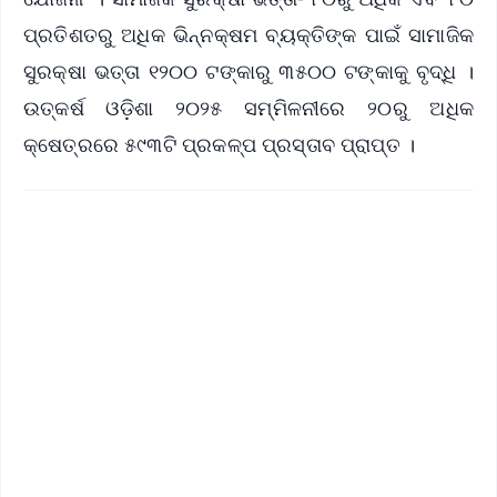
ପ୍ରତିଶତରୁ ଅଧିକ ଭିନ୍ନକ୍ଷମ ବ୍ୟକ୍ତିଙ୍କ ପାଇଁ ସାମାଜିକ
ସୁରକ୍ଷା ଭତ୍ତା ୧୨୦୦ ଟଙ୍କାରୁ ୩୫୦୦ ଟଙ୍କାକୁ ବୃଦ୍ଧି ।
ଉତ୍କର୍ଷ‌ ଓଡ଼ିଶା ୨୦୨୫ ସମ୍ମିଳନୀରେ ୨୦ରୁ ଅଧିକ
କ୍ଷେତ୍ରରେ ୫୯୩ଟି ପ୍ରକଳ୍ପ ପ୍ରସ୍ତାବ ପ୍ରାପ୍ତ ।