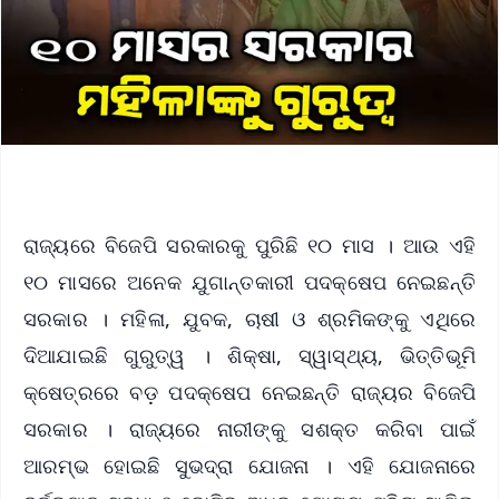
ରାଜ୍ୟରେ ବିଜେପି ସରକାରକୁ ପୁରିଛି ୧୦ ମାସ । ଆଉ ଏହି
୧୦ ମାସରେ ଅନେକ ଯୁଗାନ୍ତକାରୀ ପଦକ୍ଷେପ ନେଇଛନ୍ତି
ସରକାର । ମହିଳା, ଯୁବକ, ଚାଷୀ ଓ ଶ୍ରମିକଙ୍କୁ ଏଥିରେ
ଦିଆଯାଇଛି ଗୁରୁତ୍ୱ । ଶିକ୍ଷା, ସ୍ୱାସ୍ଥ୍ୟ, ଭିତ୍ତିଭୂମି
କ୍ଷେତ୍ରରେ ବଡ଼ ପଦକ୍ଷେପ ନେଇଛନ୍ତି ରାଜ୍ୟର ବିଜେପି
ସରକାର । ରାଜ୍ୟରେ ନାରୀଙ୍କୁ ସଶକ୍ତ କରିବା ପାଇଁ
ଆରମ୍ଭ ହୋଇଛି ସୁଭଦ୍ରା ଯୋଜନା । ଏହି ଯୋଜନାରେ