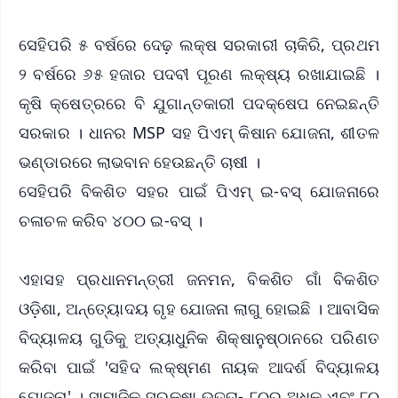
ସେହିପରି ୫ ବର୍ଷରେ ଦେଢ଼ ଲକ୍ଷ ସରକାରୀ ଚାକିରି, ପ୍ରଥମ
୨ ବର୍ଷରେ ୬୫ ହଜାର ପଦବୀ ପୂରଣ ଲକ୍ଷ୍ୟ ରଖାଯାଇଛି ।
କୃଷି କ୍ଷେତ୍ରରେ ବି ଯୁଗାନ୍ତକାରୀ ପଦକ୍ଷେପ ନେଇଛନ୍ତି
ସରକାର । ଧାନର MSP ସହ ପିଏମ୍ କିଷାନ ଯୋଜନା, ଶୀତଳ
ଭଣ୍ଡାରରେ ଲାଭବାନ ହେଉଛନ୍ତି ଚାଷୀ ।
ସେହିପରି ବିକଶିତ ସହର ପାଇଁ ପିଏମ୍ ଇ-ବସ୍ ଯୋଜନାରେ
ଚଳାଚଳ କରିବ ୪୦୦ ଇ-ବସ୍ ।
ଏହାସହ ପ୍ରଧାନମନ୍ତ୍ରୀ ଜନମନ, ବିକଶିତ ଗାଁ ବିକଶିତ
ଓଡ଼ିଶା, ଅନ୍ତ୍ୟୋଦୟ ଗୃହ ଯୋଜନା ଲାଗୁ ହୋଇଛି । ଆବାସିକ
ବିଦ୍ୟାଳୟ ଗୁଡିକୁ ଅତ୍ୟାଧୁନିକ ଶିକ୍ଷାନୁଷ୍ଠାନରେ ପରିଣତ
କରିବା ପାଇଁ 'ସହିଦ ଲକ୍ଷ୍ମଣ ନାୟକ ଆଦର୍ଶ ବିଦ୍ୟାଳୟ
ଯୋଜନା' । ସାମାଜିକ ସୁରକ୍ଷା ଭତ୍ତା- ୮୦ରୁ ଅଧିକ ଏବଂ ୮୦