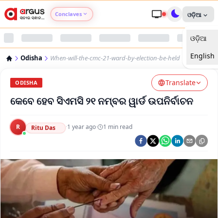
Conclaves
ଓଡ଼ିଆ
ଓଡ଼ିଆ
Argus Agri Vikas
English
Odisha
When-will-the-cmc-21-ward-by-election-be-held
Argus Nari Shakti
Translate
ODISHA
Argus Education Next
କେବେ ହେବ ସିଏମସି ୨୧ ନମ୍ବର ୱାର୍ଡ ଉପନିର୍ବାଚନ
Argus Health Connect
R
·
1 year ago
·
1
min read
Ritu Das
Argus Swaad Odisha
Argus Chalo Dekhein Apna Desh