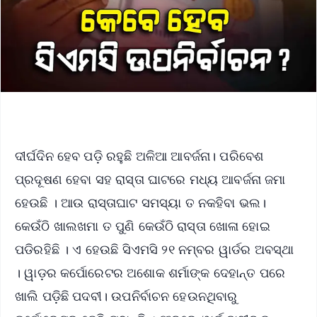
ଦୀର୍ଘଦିନ ହେବ ପଡ଼ି ରହୁଛି ଅଳିଆ ଆବର୍ଜନା। ପରିବେଶ
ପ୍ରଦୂଷଣ ହେବା ସହ ରାସ୍ତା ଘାଟରେ ମଧ୍ୟ ଆବର୍ଜନା ଜମା
ହେଉଛି । ଆଉ ରାସ୍ତାଘାଟ ସମସ୍ୟା ତ ନକହିବା ଭଲ।
କେଉଁଠି ଖାଲଖମା ତ ପୁଣି କେଉଁଠି ରାସ୍ତା ଖୋଳା ହୋଇ
ପଡିରହିଛି । ଏ ହେଉଛି ସିଏମସି ୨୧ ନମ୍ବର ୱାର୍ଡର ଅବସ୍ଥା
। ୱାଡ଼ର କର୍ପୋରେଟର ଅଶୋକ ଶର୍ମାଙ୍କ ଦେହାନ୍ତ ପରେ
ଖାଲି ପଡ଼ିଛି ପଦବୀ। ଉପନିର୍ବାଚନ ହେଉନଥିବାରୁ