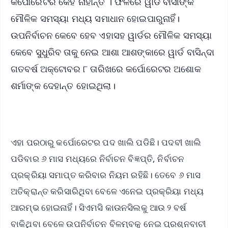
କର୍ପୋରେଟର କେହି ନାହାନ୍ତି । ଫଳରେ ୱାର୍ଡ ବାସୀଙ୍କ
ମୌଳିକ ସମସ୍ୟା ମଧ୍ୟ ସମାଧାନ ହୋଇପାରୁନାହିଁ।
ଉପନିର୍ବାଚନ କେବେ ହେବ ଏହାସହ ୱାର୍ଡର‌ ମୌଳିକ ସମସ୍ୟା
କେବେ ସୁଧୁରିବ ତାକୁ ନେଇ ଆଶା ଆଶଙ୍କାରେ ୱାର୍ଡ ବାସିନ୍ଦା
ଗତବର୍ଷ ଅକ୍ଟୋବର ୮ ତାରିଖରେ କର୍ପୋରେଟର ଅଶୋକ
ଶର୍ମାଙ୍କ ଦେହାନ୍ତ ହୋଇଥିଲା।
ଏହା ପରଠାରୁ କର୍ପୋରେଟର ପଦ ଖାଲି ପଡିଛି। ପଦବୀ ଖାଲି
ପଡିବାର ୬ ମାସ ମଧ୍ୟରେ ନିର୍ବାଚନ ବିଜ୍ଞପ୍ତି, ନିର୍ବାଚନ
ପ୍ରକ୍ରିୟା ସମାପ୍ତ କରିବାର ନିୟମ ରହିଛି। ତେବେ ୬ ମାସ
ଅତିକ୍ରାନ୍ତ କରିସାରିଥିବା ବେଳେ ଏନେଇ ପ୍ରକ୍ରିୟା ମଧ୍ୟ
ଆରମ୍ଭ ହୋଇନାହିଁ। ସିଏମସି କାଉନସିଲକୁ ଆଉ ୨ ବର୍ଷ
ବାକିଥିବା ବେଳେ ଉପନିର୍ବାଚନ ବିଳମ୍ବକୁ ନେଇ ପ୍ରଶ୍ନବାଚୀ