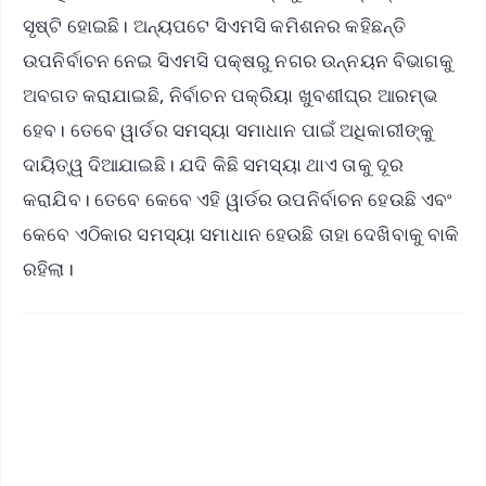
ସୃଷ୍ଟି ହୋଇଛି। ଅନ୍ୟପଟେ ସିଏମସି କମିଶନର କହିଛନ୍ତି
ଉପନିର୍ବାଚନ ନେଇ ସିଏମସି ପକ୍ଷରୁ ନଗର ଉନ୍ନୟନ ବିଭାଗକୁ
ଅବଗତ କରାଯାଇଛି, ନିର୍ବାଚନ ପକ୍ରିୟା ଖୁବଶୀଘ୍ର ଆରମ୍ଭ
ହେବ। ତେବେ ୱାର୍ଡର ସମସ୍ୟା ସମାଧାନ ପାଇଁ ଅଧିକାରୀଙ୍କୁ
ଦାୟିତ୍ୱ ଦିଆଯାଇଛି। ଯଦି କିଛି ସମସ୍ୟା ଥାଏ ତାକୁ ଦୂର
କରାଯିବ। ତେବେ କେବେ ଏହି ୱାର୍ଡର ଉପନିର୍ବାଚନ ହେଉଛି ଏବଂ
କେବେ ଏଠିକାର ସମସ୍ୟା ସମାଧାନ ହେଉଛି ତାହା ଦେଖିବାକୁ ବାକି
ରହିଲା।