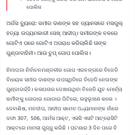
ପୋଲିସ
ଅର୍ଗସ ବ୍ୟୁରୋ: ସମୀର ଦାଶଙ୍କ ସହ ଡ୍ୟାନସରେ ମସଗୁଲ୍
ହତ୍ୟା ଉଦ୍ୟମକାରୀ ସେଖ୍ ଆଦୀପ୍। ସମୀରଙ୍କ ବଳରେ
ଗୋଟିଏ ପରେ ଗୋଟିଏ ଅପରାଧ କରିଚାଲିଛି ତାଙ୍କ
ଗୁଣ୍ଡାବାହିନୀ। ଆଉ ଚୁପ୍ ଗୋପ ପୋଲିସ।
ନିମାପଡା ନିର୍ବାଚନମଣ୍ଡଳୀର ଗୋପ ଏରବଙ୍ଗରେ ବିଜେଡି
ବିଧାୟକ ସମୀର ଦାଶଙ୍କ ଉପସ୍ଥିତିରେ ବିଜେଡି ନେତାଙ୍କ
ଗୁଣ୍ଡାଗର୍ଦ୍ଦି। କଳାପତାର ଦେଖାଉଥିବା ବିଜେଡି ଯୁବ ମୋର୍ଚ୍ଚା
କର୍ମୀଙ୍କୁ ଗୋଡାଇ ଗୋଡାଇ ପିଟିଲେ, ଲହୁଲୁହାଣ କଲେ ।
ଦେବାଶିଷ, ମନଦୀପ, ଆଦୀପ ସମେତ ଅନ୍ୟମାନଙ୍କ ନାଁରେ
ଦଫା 307, 506, ଆର୍ମସ ଆକ୍ଟ, ଏସସି ଏସଟି ଆଟ୍ରୋସିଟି
ଆକ୍ଟରେ ମାମଲା ରୁଜ୍ଜୁ କରିଛି । ଘଟଣାର 3 ଦିନ ପରେ ବି