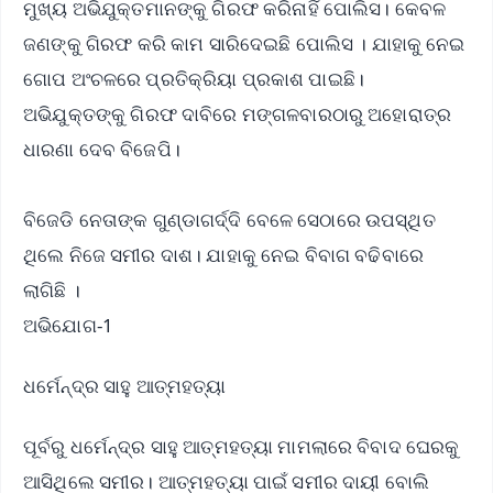
ମୁଖ୍ୟ ଅଭିଯୁକ୍ତମାନଙ୍କୁ ଗିରଫ କରିନାହିଁ ପୋଲିସ। କେବଳ
ଜଣଙ୍କୁ ଗିରଫ କରି କାମ ସାରିଦେଇଛି ପୋଲିସ । ଯାହାକୁ ନେଇ
ଗୋପ ଅଂଚଳରେ ପ୍ରତିକ୍ରିୟା ପ୍ରକାଶ ପାଇଛି।
ଅଭିଯୁକ୍ତଙ୍କୁ ଗିରଫ ଦାବିରେ ମଙ୍ଗଳବାରଠାରୁ ଅହୋରାତ୍ର
ଧାରଣା ଦେବ ବିଜେପି।
ବିଜେଡି ନେତାଙ୍କ ଗୁଣ୍ଡାଗର୍ଦ୍ଦି ବେଳେ ସେଠାରେ ଉପସ୍ଥିତ
ଥିଲେ ନିଜେ ସମୀର ଦାଶ। ଯାହାକୁ ନେଇ ବିବାଗ ବଢିବାରେ
ଲାଗିଛି ।
ଅଭିଯୋଗ-1
ଧର୍ମେନ୍ଦ୍ର ସାହୁ ଆତ୍ମହତ୍ୟା
ପୂର୍ବରୁ ଧର୍ମେନ୍ଦ୍ର ସାହୁ ଆତ୍ମହତ୍ୟା ମାମଲାରେ ବିବାଦ ଘେରକୁ
ଆସିଥିଲେ ସମୀର। ଆତ୍ମହତ୍ୟା ପାଇଁ ସମୀର ଦାୟୀ ବୋଲି