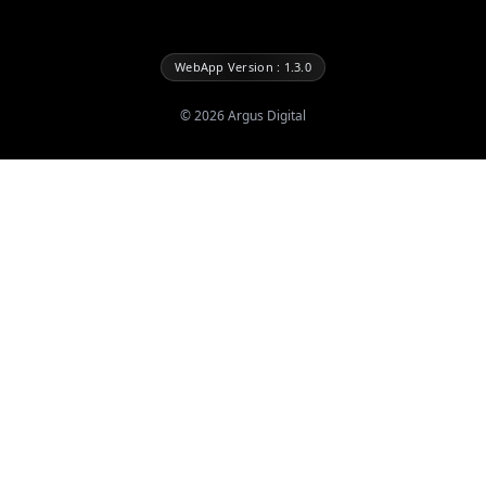
WebApp Version : 1.3.0
©
2026
Argus Digital