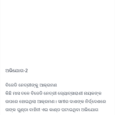
✨
📱 Get Argus News App
📰 60 Word News
🎬 Argus Podcast
📺 Live TV and Breaking News
🔔 Free Notification Alerts
Download Free:
Android - Scan QR
iOS - Scan QR
ଅଭିଯୋଗ-2
ବିଜେଡି ନେତ୍ରୀଙ୍କୁ ଆକ୍ରମଣ
କିଛି ମାସ ତଳେ ବିଜେଡି ନେତ୍ରୀ ଜ୍ୟୋତ୍ସାରାଣୀ ନାୟକଙ୍କ
ଉପରେ ହୋଇଥିଲା ଆକ୍ରମଣ। ସମୀର ଦାଶଙ୍କ ନିର୍ଦ୍ଦେଶରେ
ତାଙ୍କ ଗୁଣ୍ଡା ବାହିନୀ ଏଇ କାଣ୍ଡ ଘଟାଇଥିବା ଅଭିଯୋଗ