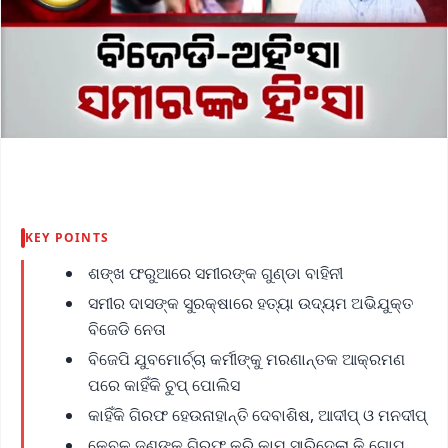
KEY POINTS
ଶଙ୍ଖ ଫରୁଆରେ ସମୀରଙ୍କ ଗୁଣ୍ଡା ବାହିନୀ
ସମୀର ଦାସଙ୍କ ସୁରକ୍ଷାରେ ହତ୍ୟା ଉଦ୍ୟମ ଅଭିଯୁକ୍ତ
ବିଜେଡି ନେତା
ବିଜେପି ଯୁବମୋର୍ଚ୍ଚା କର୍ମୀଙ୍କୁ ମରଣାନ୍ତକ ଆକ୍ରମଣ
ପରେ କାହିଁକି ଚୁପ୍ ପୋଲିସ
କାହିଁକି ଗିରଫ ହେଉନାହାନ୍ତି ଦେବାଶିଷ, ଆଦୀପ୍ ଓ ମନଦୀପ୍
କେବଳ ଜଣଙ୍କୁ ଗିରଫ କରି କାମ ସାରିଦେଲା କି ଗୋପ