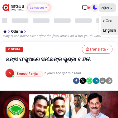
Conclaves
ଓଡ଼ିଆ
ଓଡ଼ିଆ
Argus Agri Vikas
English
Odisha
Argus Nari Shakti
Why-is-the-police-silent-after-the-fatal-attack-on-a-bjp-youth-worker-
Translate
Argus Education Next
ODISHA
ଶଙ୍ଖ ଫରୁଆରେ ସମୀରଙ୍କ ଗୁଣ୍ଡା ବାହିନୀ
Argus Health Connect
S
·
2 years ago
·
2
min read
Smruti Parija
Argus Swaad Odisha
Argus Chalo Dekhein Apna Desh