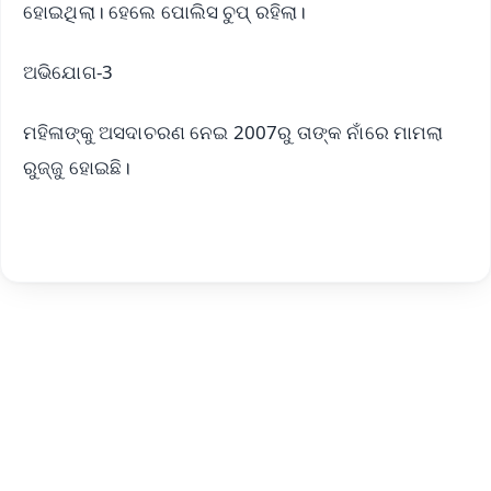
ହୋଇଥିଲା। ହେଲେ ପୋଲିସ ଚୁପ୍ ରହିଲା।
ଅଭିଯୋଗ-3
ମହିଳାଙ୍କୁ ଅସଦାଚରଣ ନେଇ 2007ରୁ ତାଙ୍କ ନାଁରେ ମାମଲା
ରୁଜ୍ଜୁ ହୋଇଛି।