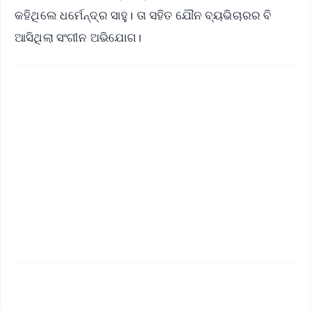
କହିଥିଲେ ଧର୍ମେନ୍ଦ୍ର ସାହୁ। ତା ସହିତ ଯୌନ ବ୍ୟଭିଚାରର ବି
ଆସିଥିଲା ସଂଗୀନ ଅଭିଯୋଗ।