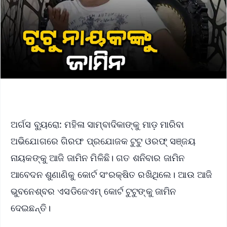
ଅର୍ଗସ ବ୍ୟୁରୋ: ମହିଳା ସାମ୍ବାଦିକାଙ୍କୁ ମାଡ଼ ମାରିବା
ଅଭିଯୋଗରେ ଗିରଫ ପ୍ରଯୋଜକ ଟୁଟୁ ଓରଫ୍ ସଞ୍ଜୟ
ନାୟକଙ୍କୁ ଆଜି ଜାମିନ ମିଳିଛି। ଗତ ଶନିବାର ଜାମିନ
ଆବେଦନ ଶୁଣାଣିକୁ କୋର୍ଟ ସଂରକ୍ଷିତ ରଖିଥିଲେ। ଆଉ ଆଜି
ଭୁବନେଶ୍ବର ଏସଡିଜେଏମ୍ କୋର୍ଟ ଟୁଟୁଙ୍କୁ ଜାମିନ
ଦେଇଛନ୍ତି।