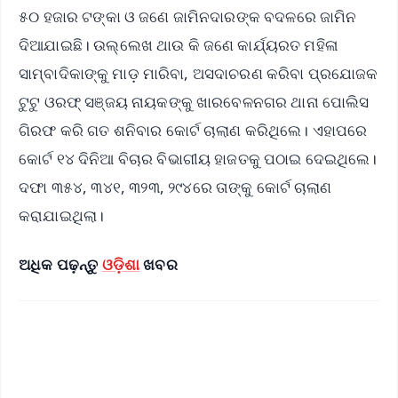
୫୦ ହଜାର ଟଙ୍କା ଓ ଜଣେ ଜାମିନଦାରଙ୍କ ବଦଳରେ ଜାମିନ
ଦିଆଯାଇଛି। ଉଲ୍ଲେଖ ଥାଉ କି ଜଣେ କାର୍ଯ୍ୟରତ ମହିଳା
ସାମ୍ବାଦିକାଙ୍କୁ ମାଡ଼ ମାରିବା, ଅସଦାଚରଣ କରିବା ପ୍ରଯୋଜକ
ଟୁଟୁ ଓରଫ୍ ସଞ୍ଜୟ ନାୟକଙ୍କୁ ଖାରବେଳନଗର ଥାନା ପୋଲିସ
ଗିରଫ କରି ଗତ ଶନିବାର କୋର୍ଟ ଚାଲାଣ କରିଥିଲେ। ଏହାପରେ
କୋର୍ଟ ୧୪ ଦିନିଆ ବିଚାର ବିଭାଗୀୟ ହାଜତକୁ ପଠାଇ ଦେଇଥିଲେ।
ଦଫା ୩୫୪, ୩୪୧, ୩୨୩, ୨୯୪ରେ ତାଙ୍କୁ କୋର୍ଟ ଚାଲାଣ
କରାଯାଇଥିଲା।
ଅଧିକ ପଢ଼ନ୍ତୁ
ଓଡ଼ିଶା
ଖବର