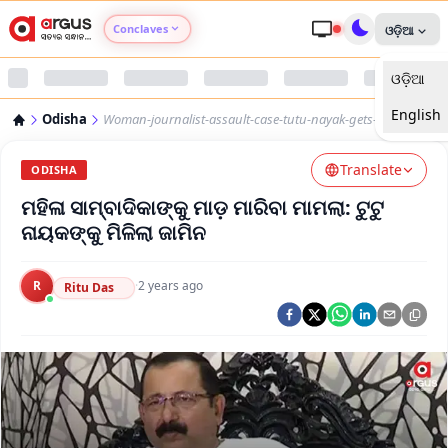
Conclaves
ଓଡ଼ିଆ
ଓଡ଼ିଆ
Argus Agri Vikas
English
Odisha
Woman-journalist-assault-case-tutu-nayak-gets-bail
Argus Nari Shakti
Translate
ODISHA
Argus Education Next
ମହିଳା ସାମ୍ବାଦିକାଙ୍କୁ ମାଡ଼ ମାରିବା ମାମଲା: ଟୁଟୁ
ନାୟକଙ୍କୁ ମିଳିଲା ଜାମିନ
Argus Health Connect
R
·
2 years ago
Ritu Das
Argus Swaad Odisha
Argus Chalo Dekhein Apna Desh