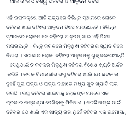
। ଆଜି ହେଉଛି ବିଶ୍ୱ ଦହିବରା ଓ ଆଳୁଦମ ଦିବସ ।
ଏହି ଉପଲକ୍ଷେ ଆଜି ରାଜ୍ୟରେ ବିଭିନ୍ନ ସ୍ଥାନରେ ଲୋକେ
ଦହିବରା ଖାଇ ଦହିଵରା ଆଳୁଦମ ଦିଵସ ମନାଉଛନ୍ତି । ଵିଭିନ୍ନ
ସ୍ଥାନରେ ଲୋକମାନେ ଦହିଵରା ଆଳୁଦମ୍ ଖାଇ ଏହି ଦିଵସ
ମନାଇଛନ୍ତି । କିନ୍ତୁ କଟକରେ ମିଳୁଥିଵା ଦହିବରାର ସ୍ୱାଦ ଟିକେ
ନିଆରା । ଏଠାକାର ଲୋକ ଦହିଵରା ଆଳୁଦମକୁ ଖୁଵ୍ ଭଲପାଆନ୍ତି
। ସେଥିପାଇଁ ତ କଟକର ମିଳୁଥିଵା ଦହିବରା ଵିଶେଷ ଖ୍ୟତି ଅର୍ଜନ
କରିଛି । କଟକ ବିଡାନାସୀର ରଘୁ ଦହିବରା ଖାଲି ଯେ କଟକ ତା
ନୁହେଁ ପୁରା ରାଜ୍ୟ ଓ ରାଜ୍ୟ ବାହାରେ ମଧ୍ୟ ଖୁବ ଖ୍ୟାତି ଲାଭ
କରିଛି । ରଘୁ ଦହିବରା ଖାଇବାକୁ ଲୋକଙ୍କ ମନରେ ଏକ
ପ୍ରକାର ଉତ୍କଣ୍ଠା ଦେଖିବାକୁ ମିଳିଥାଏ । କଟକିଆଙ୍କ ପାଇଁ
ଦହିବରା ଯେ ଖାଲି ଏକ ଖାଦ୍ୟ ତାହା ନୁହେଁ ଦହିବରା ଏକ ଇମୋସନ୍
।