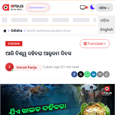
Conclaves
ଓଡ଼ିଆ
ଓଡ଼ିଆ
Argus Agri Vikas
English
Odisha
World-dahibara-aludam-divas
Argus Nari Shakti
Translate
ODISHA
Argus Education Next
ଆଜି ବିଶ୍ୱ ଦହିବରା ଆଳୁଦମ ଦିବସ
Argus Health Connect
S
·
2 years ago
·
1
min read
Smruti Parija
Argus Swaad Odisha
Argus Chalo Dekhein Apna Desh