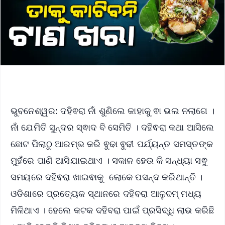
ଭୁବନେଶ୍ୱର: ଦହିଵରା ନାଁ ଶୁଣିଲେ କାହାକୁ ଵା ଭଲ ନଲାଗେ ।
ନାଁ ଯେମିତି ସୁନ୍ଦର ସ୍ଵାଦ ବି ସେମିତି । ଦହିଵରା କଥା ଆସିଲେ
ଛୋଟ ପିଲାଠୁ ଆରମ୍ଭ କରି ଵୁଢା ଵୁଢୀ ପର୍ଯ୍ୟନ୍ତ ସମସ୍ତଙ୍କ
ମୁହଁରେ ପାଣି ଆସିଯାଇଥାଏ । ସକାଳ ହେଉ କି ସନ୍ଧ୍ୟା ସଵୁ
ସମୟରେ ଦହିଵରା ଖାଇଵାକୁ ଲୋକେ ପସନ୍ଦ କରିଥାନ୍ତି ।
ଓଡିଶାରେ ପ୍ରତ୍ୟେକ ସ୍ଥାନରେ ଦହିବରା ଆଳୁଦମ୍ ମଧ୍ୟ
ମିଳିଥାଏ । ହେଲେ କଟକ ଦହିବରା ପାଇଁ ପ୍ରସିଦ୍ଧି ଲାଭ କରିଛି