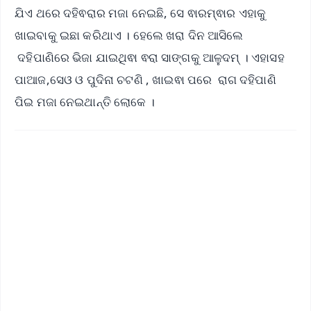
ଯିଏ ଥରେ ଦହିଵରାର ମଜା ନେଇଛି, ସେ ଵାରମ୍ଵାର ଏହାକୁ
ଖାଇବାକୁ ଇଛା କରିଥାଏ । ହେଲେ ଖରା ଦିନ ଆସିଲେ
ଦହିପାଣିରେ ଭିଜା ଯାଇଥିଵା ଵରା ସାଙ୍ଗକୁ ଆଳୁଦମ୍ । ଏହାସହ
ପାଆଜ,ସେଓ ଓ ପୁଦିନା ଚଟଣି , ଖାଇଵା ପରେ ରାଗ ଦହିପାଣି
ପିଇ ମଜା ନେଇଥାନ୍ତି ଲୋକେ ।