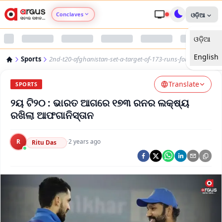
Conclaves
ଓଡ଼ିଆ
ଓଡ଼ିଆ
Argus Agri Vikas
English
Sports
2nd-t20-afghanistan-set-a-target-of-173-runs-for-india
Argus Nari Shakti
Translate
SPORTS
Argus Education Next
୨ୟ ଟି୨୦ : ଭାରତ ଆଗରେ ୧୭୩ ରନର ଲକ୍ଷ୍ୟ
ରଖିଲା ଆଫଗାନିସ୍ତାନ
Argus Health Connect
R
·
2 years ago
Ritu Das
Argus Swaad Odisha
Argus Chalo Dekhein Apna Desh