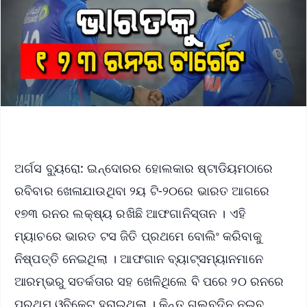
ଅର୍ଗସ ବ୍ୟୁରୋ: ଇନ୍ଦୋରର ହୋଲକାର ଷ୍ଟାଡିୟମଠାରେ
ରବିବାର ଖେଳାଯାଉଥିବା ୨ୟ ଟି-୨୦ରେ ଭାରତ ଆଗରେ
୧୭୩ ରନର ଲକ୍ଷ୍ୟ ରଖିଛି ଆଫଗାନିସ୍ତାନ । ଏହି
ମ୍ୟାଚରେ ଭାରତ ଟସ ଜିତି ପ୍ରଥମେ ବୋଲିଂ କରିବାକୁ
ନିଷ୍ପତ୍ତି ନେଇଥିଲା । ଆଫଗାନ ବ୍ୟାଟ୍ସମ୍ୟାନମାନେ
ଆରମ୍ଭରୁ ସତର୍କତାର ସହ ଖେଳିଥିଲେ ବି ପରେ ୨୦ ରନରେ
ପ୍ରଥମ ଓ୍ବିକେଟ ହରାଇଥିଲା । କିନ୍ତୁ ଗୁଲବଦିନ ନଇବ