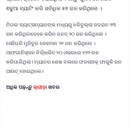
ଵଢୁଆ ବ୍ୟାଟିଂ କରି ସର୍ବାଧିକ ୫୭ ରନ କରିଥିଲେ ।
ମିଡଲ ବ୍ୟାଟ୍ସମ୍ୟାନଙ୍କ ମଧ୍ୟରୁ ନଜିବୁଲ୍ଲା ଜଦରାନ ୨୩
ରନ କରିଥିବାବେଳେ କରିମ ଜନତ୍ ୨୦ ରନ କରିଥିଲେ ।
ସେହିପରି ମୁଜିବୁର ରେହମାନ ୨୧ ରନ କରିଥିଲେ ।
ଆଫଗାନିସ୍ତାନ ନିର୍ଦ୍ଧାରିତ ୨୦ ଓଭରରେ ୧୭୨ ରନ
କରିପାରିଥିଲା। ମ୍ୟାଚର ଶେଷ ବଲରେ ଫଜଲାହକ୍ ଫାରୁକି ରନ
ଆଉଟ୍ ହୋଇଥିଲେ।
ଅଧିକ ପଢ଼ନ୍ତୁ
କ୍ରୀଡ଼ା
ଖବର