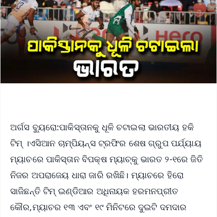
ଅର୍ଗସ ବ୍ୟୁରୋ:ପାକିସ୍ତାନକୁ ଧୂଳି ଚଟାଇଲା ଭାରତୀୟ ହକି
ଟିମ୍ ।ଏସିଆନ ଚାମ୍ପିୟନ୍ସ ଟ୍ରଫିର ଶେଷ ଗ୍ରୁପ ପର୍ଯ୍ୟାୟ
ମ୍ୟାଚରେ ପାକିସ୍ତାନ ବିପକ୍ଷ ମ୍ୟାଚ୍‌କୁ ଭାରତ ୨-୧ରେ ଜିତି
ନିଜର ଅପରାଜେୟ ଧାରା ଜାରି ରଖିଛି। ମ୍ୟାଚରେ ହିରୋ
ସାଜିଛନ୍ତି ଟିମ୍ ଇଣ୍ଡିଆର ଅଧିନାୟକ ହରମନପ୍ରୀତ
କୌର,ମ୍ୟାଚର ୧୩ ଏବଂ ୧୯ ମିନିଟରେ ଦୁଇଟି ଦମଦାର