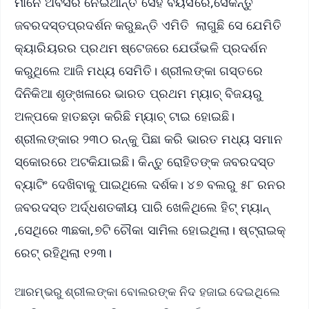
ମାନେ ଅବସର ନେଇଥାନ୍ତି ସେହି ବୟସରେ,ସେକିନ୍ତୁ
ଜବରଦସ୍ତପ୍ରଦର୍ଶନ କରୁଛନ୍ତି ଏମିତି ଲାଗୁଛି ସେ ଯେମିତି
କ୍ୟାରିୟରର ପ୍ରଥମ ଷ୍ଟେଜରେ ଯେଉଁଭଳି ପ୍ରଦର୍ଶନ
କରୁଥିଲେ ଆଜି ମଧ୍ୟ ସେମିତି। ଶ୍ରୀଲଙ୍କା ଗସ୍ତରେ
ଦିନିକିଆ ଶୃଙ୍ଖଳାରେ ଭାରତ ପ୍ରଥମ ମ୍ୟାଚ୍‌ ବିଜୟରୁ
ଅଳ୍ପକେ ହାତଛଡ଼ା କରିଛି ମ୍ୟାଚ୍‌ ଟାଇ ହୋଇଛି।
ଶ୍ରୀଲଙ୍କାର ୨୩୦ ରନ୍‌କୁ ପିଛା କରି ଭାରତ ମଧ୍ୟ ସମାନ
ସ୍କୋରରେ ଅଟକିଯାଇଛି। କିନ୍ତୁ ରୋହିତଙ୍କ ଜବରଦସ୍ତ
ବ୍ୟାଟିଂ ଦେଖିବାକୁ ପାଇଥିଲେ ଦର୍ଶକ। ୪୭ ବଲରୁ ୫୮ ରନର
ଜବରଦସ୍ତ ଅର୍ଦ୍ଧଶତକୀୟ ପାରି ଖେଳିଥିଲେ ହିଟ୍ ମ୍ୟାନ୍
,ସେଥିରେ ୩ଛକା,୭ଟି ଚୌକା ସାମିଲ ହୋଇଥିଲା। ଷ୍ଟ୍ରାଇକ୍
ରେଟ୍ ରହିଥିଲା ୧୨୩।
ଆରମ୍ଭରୁ ଶ୍ରୀଲଙ୍କା ବୋଲରଙ୍କ ନିଦ ହଜାଇ ଦେଇଥିଲେ