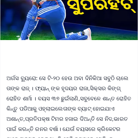
ଅର୍ଗସ ବ୍ୟୁରୋ: ସେ ଟି-୨୦ ହେଉ ଅବା ଦିନିକିଆ ସବୁଠି ଚାଲେ
ତାଙ୍କ ରାଜ୍ । ଫ୍ୟାନ୍ ଙ୍କ ହୃଦୟର ରାଜା,ସିକ୍ସର କିଙ୍ଗ୍
ରୋହିତ ଶର୍ମା । ବୟସ ୩୭ ଛୁଇଁଲାଣି,ସବୁବେଳେ ଶାନ୍ତ ରୋହିତ
କିନ୍ତୁ ପଡିଆକୁ ଓହ୍ଲାଇଲେତାଙ୍କ ବ୍ୟାଟ୍ ହୋଇଯାଏ
ଅଶାନ୍ତ,ପ୍ରତିପକ୍ଷ ଟିମର ହଜାଇ ଦିଅନ୍ତି ସେ ନିଦ,ଭାରତ
ପାଇଁ କରନ୍ତି ରନର ବର୍ଷା। ଯେଉଁ ବୟସରେ କ୍ରିକେଟର