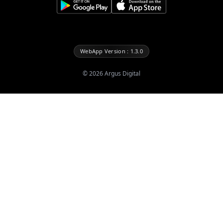
WebApp Version : 1.3.0
©
2026
Argus Digital