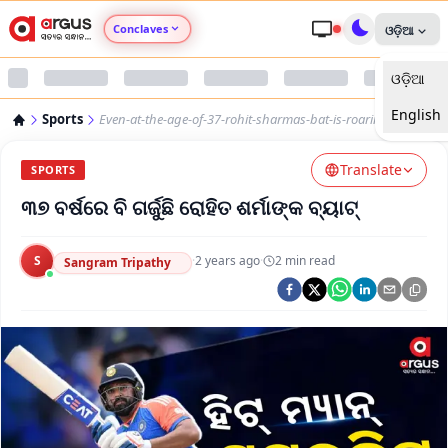
Conclaves
ଓଡ଼ିଆ
ଓଡ଼ିଆ
Argus Agri Vikas
English
Sports
Even-at-the-age-of-37-rohit-sharmas-bat-is-roaring
Argus Nari Shakti
Translate
SPORTS
Argus Education Next
୩୭ ବର୍ଷରେ ବି ଗର୍ଜୁଛି ରୋହିତ ଶର୍ମାଙ୍କ ବ୍ୟାଟ୍
Argus Health Connect
S
·
2 years ago
·
2
min read
Sangram Tripathy
Argus Swaad Odisha
Argus Chalo Dekhein Apna Desh