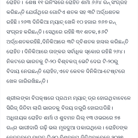
ରୋହିତ। ଶେଷ ୧୧ ଇନିଂସରେ ରୋହିତ ଶର୍ମା ୬୬୪ ରନ୍ ସଂଗ୍ରହ
କରିଛନ୍ତି ଯେଉଁଥିରେ ଗୋଟିଏ ଶତକ ସହ ୩ଟି ଅର୍ଦ୍ଧଶତକ
ରହିଛି। ୨୬୩ ଦିନିକିଆ ମ୍ୟାଚ୍ ଖେଳି ୧୦ ହଜାର ୭୬୭ ରନ୍
ସଂଗ୍ରହ କରିଛନ୍ତି। ସେଥିରେ ରହିଛି ୩୧ ଶତକ,୫୬ଟି
ଅର୍ଦ୍ଧଶତକରହିଛି,ଦିନିକିଆରେ ୩ଟି ଦ୍ବିଶତକ ହାସଲ କରିଛନ୍ତି
ରୋହିତ। ଦିନିକିଆରେ ତାଙ୍କର ସର୍ବାଧିକ ସ୍କୋର ରହିଛି ୨୬୪।
ନିକଟରେ ଭାରତକୁ ଟି-୨୦ ବିଶ୍ବକପ୍ ଭେଟି ଦେଇ ଟି-୨୦ରୁ
ବିଦାୟ ନେଇଛନ୍ତି ରୋହିତ,ଏବେ କେବଳ ଦିନିକିଆ-ଟେଷ୍ଟରେ
ଖେଳ ଜାରିରଖିଛନ୍ତି।
ଶ୍ରୀଲଙ୍କା ବିପକ୍ଷରେ ପ୍ରଥମ ମ୍ୟାଚ୍ ଡ୍ର ହୋଇଥିବାବେଳେ
ସିରିଜ୍ ଜିତିବା ଲାଗି ଭାରତକୁ ବିଜୟ ଜରୁରି ହୋଇପଡିଛି।
ଅଧିନାୟକ ରୋହିତ ଶର୍ମା ଓ ଶୁବମନ ଗିଲ୍‌ ୧୩ ଓଭରରେ ୭୫
ରନ୍‌ର ଭାଗୀଦାରି ଗଢ଼ି ଭଲ ମୂଳଦୁଆ ପକାଇଥିଲେ। ରୋହିତଙ୍କ
ନେତୃତ୍ବରେ ଭାରତ ଟି-୨୦ ବିଶ୍ବକପ୍ ଜିତିଥିବାବେଳେ ୨୦୨୭