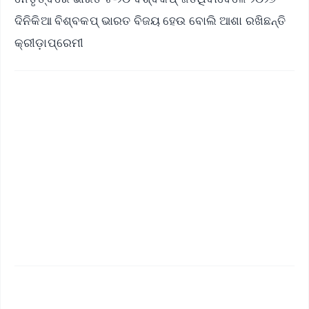
ଦିନିକିଆ ବିଶ୍ବକପ୍ ଭାରତ ବିଜୟ ହେଉ ବୋଲି ଆଶା ରଖିଛନ୍ତି
କ୍ରୀଡ଼ାପ୍ରେମୀ