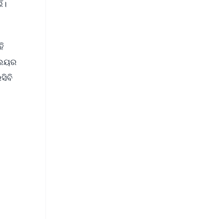
ଁ।
ି
୍ଲେୟର
ସିବି
FREE
⭐
s