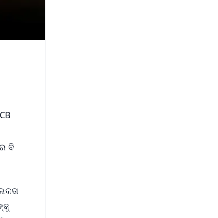
RCB
ର ବି
ୋଲକତା
୍କୁ