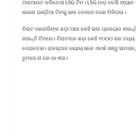
ଅଲଆଉଟ କରିଦେଲା LSG ଟିମ। LSG ମାଡ଼ ଦେଖି ଫ୍ୟାନ ଖପ୍
କାରଣ ଇଣ୍ଡିଆ ଟିମକୁ ଭଲ ବୋଲର ଜଣେ ମିଳିଗଲା।
ବିରାଟ କୋହଲିଙ୍କ ଛଡ଼ା ଆଉ କେହି ଭଲ ପ୍ଲେୟର ନାହାନ୍ତି।
ନାହାନ୍ତି ଟିମରେ। ବିରାଟଙ୍କ ଛଡ଼ା କେହି ୧୦୦୦ ରନ ମଧ୍
ଦେଇଦେଲା। ରାଜସ୍ଥାନ ରୟାଲ୍ସରେ ଏବର୍ଷ ସଞ୍ଜୁ ସାମସନ,
ତୁମସେ ନା ହୋ ପାଏଗା।
📱 Get Argus News App
📰 60 Word News
🎬 Argus Podcast
🔔 Free Notification Alerts
Download Free:
Android - Scan QR
i