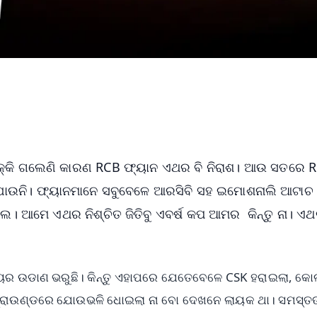
େ ଥକ୍କି ଗଲେଣି କାରଣ RCB ଫ୍ୟାନ ଏଥର ବି ନିରାଶ। ଆଉ ସତରେ 
ଯାଉନି। ଫ୍ୟାନମାନେ ସବୁବେଳେ ଆରସିବି ସହ ଇମୋଶନାଲି ଆଟାଚ
ଲ। ଆମେ ଏଥର ନିଶ୍ଚିତ ଜିତିବୁ ଏବର୍ଷ କପ ଆମର କିନ୍ତୁ ନା। ଏଥ
ିଜୟର ଉଡାଣ ଭରୁଛି। କିନ୍ତୁ ଏହାପରେ ଯେତେବେଳେ CSK ହରାଇଲା, କ
ଗ୍ରାଉଣ୍ଡରେ ଯୋଉଭଳି ଧୋଇଲା ନା ବୋ ଦେଖନେ ଲାୟକ ଥା। ସମସ୍ତଙ