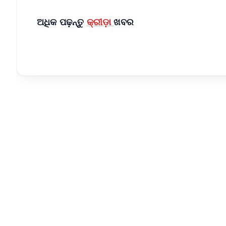
ଅଧିକ ପଢ଼ନ୍ତୁ
କ୍ରୀଡ଼ା
ଖବର