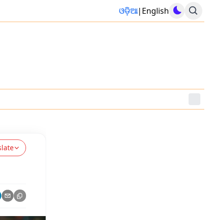
ଓଡ଼ିଆ
|
English
slate