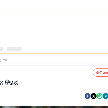
ng-rcb
Tran
ନ ନିରାଶ