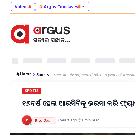
Videos
Argus Conclaves
Home
Sports
Fans-are-disappointed-after-16-years-of-trusti
SPORTS
୧୬ବର୍ଷ ହେଲା ଆରସିବିକୁ ଭରସା କରି ଫ୍ୟା
R
·
2 years ago
·
1
min read
Ritu Das