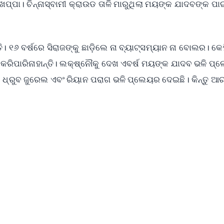
ପା। ଚିନ୍ନାସ୍ବାମୀ କ୍ରାଉଡ ତାଳି ମାରୁଥିଲା ମୟଙ୍କ ଯାଦବଙ୍କ ପାଇ
 ୧୬ ବର୍ଷରେ ସିରାଜଙ୍କୁ ଛାଡ଼ିଲେ ନା ବ୍ୟାଟ୍ସମ୍ୟାନ ନା ବୋଲର। କେହ
ୟ କରିପାରିନାହାନ୍ତି। ଲକ୍ଷ୍ନୌକୁ ଦେଖ ଏବର୍ଷ ମୟଙ୍କ ଯାଦବ ଭଳି ପ
 ଧ୍ରୁବ ଜୁରେଲ ଏବଂ ରିୟାନ ପରାଗ ଭଳି ପ୍ଲେୟର ଦେଇଛି। କିନ୍ତୁ ଆର
✨
📺 Live TV and Breaking News
⭐
⭐
⭐
⭐
4.8 Rating
50K+ Download
OS - Scan QR