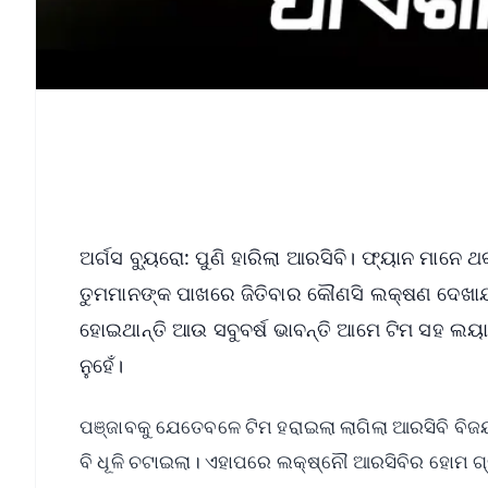
ଅର୍ଗସ ବ୍ୟୁରୋ: ପୁଣି ହାରିଲା ଆରସିବି। ଫ୍ୟାନ ମାନ
ତୁମମାନଙ୍କ ପାଖରେ ଜିତିବାର କୌଣସି ଲକ୍ଷଣ ଦେଖା
ହୋଇଥାନ୍ତି ଆଉ ସବୁବର୍ଷ ଭାବନ୍ତି ଆମେ ଟିମ ସହ ଲୟା
ନୁହେଁ।
ପଞ୍ଜାବକୁ ଯେତେବଳେ ଟିମ ହରାଇଲା ଲାଗିଲା ଆରସିବି ବ
ବି ଧୂଳି ଚଟାଇଲା। ଏହାପରେ ଲକ୍ଷ୍ନୌ ଆରସିବିର ହୋମ 