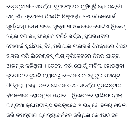
ନେତୃତ୍ବାଧୀନ ସଦର୍ଣ୍ଣ ସୁପରଷ୍ଟାର ମୁହାଁମୁହିଁ ହୋଇଛନ୍ତି।
ଟସ୍ ଜିତି ପ୍ରଥମେ ଫିଲଡିଂ ନିଷ୍ପତ୍ତି ନେଇଛି କୋଣାର୍କ
ସୂର୍ଯ୍ୟାସ୍। ଶେଷ ଖବର ସୁଦ୍ଧା ୩ ଓଭରରେ ଗୋଟିଏ ୱିକେଟ୍
ହରାଇ ୧୩ ରନ୍ ସଂଗ୍ରହ କରିଛି ସର୍ଦ୍ଦନ୍ ସୁପରଷ୍ଟାର।
କୋଣାର୍କ ସୂର୍ଯ୍ୟାସ୍ ଟିମ୍ ମଣିପାଲ ଟାଇଗର୍ସ ବିପକ୍ଷରେ ବିଜୟ
ହାସଲ କରି ଲିଜେଣ୍ଡସ୍ ଲିଗ୍ କ୍ରିକେଟରେ ନିଜର ଯାତ୍ରା
ଆରମ୍ଭ କରିଥିଲା । ତେବେ, ବର୍ଷା ଯୋଗୁଁ ବାତିଲ ହୋଇଥିବା
କ୍ରମାଗତ ଦୁଇଟି ମ୍ୟାଚରୁ କେଏସଓ ଦଳକୁ ଦୁଇ ପଏଣ୍ଟ
ମିଳିଥିଲା । ଏହା ପରେ କେଏସଓ ଦଳ ସଦର୍ଣ୍ଣ ସୁପରଷ୍ଟାର
ବିପକ୍ଷରେ ହୋଇଥିବା ମ୍ୟାଚ ୮ ୱିକେଟରେ ହାରିଯାଇଥିଲା ।
ଇଣ୍ଡିଆ କ୍ୟାପିଟାଲ୍ସ ବିପକ୍ଷରେ ୫ ରନ୍ ରେ ବିଜୟ ହାସଲ
କରି ଚମତ୍କାର ପ୍ରତ୍ୟାବର୍ତ୍ତନ କରିଥିଲା କେଏସଓ ଦଳ