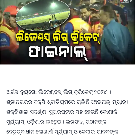
ଅର୍ଗସ ବ୍ୟୁରୋ: ଲିଜେଣ୍ଡସ୍ ଲିଗ୍ କ୍ରିକେଟ୍ ୨୦୨୪ ।
ଶ୍ରୀନଗରର ବକ୍ସି ଷ୍ଟାଡିୟମରେ ଚାଲିଛି ଫାଇନାଲ୍ ମ୍ୟାଚ୍।
ଶକ୍ତିଶାଳୀ ସଦର୍ଣ୍ଣ ସୁପରଷ୍ଟାର ସହ ହେଉଛି କୋଣାର୍କ
ସୂର୍ଯ୍ୟାସ୍ ଓଡ଼ିଶାର ଲଢ଼େଇ। ଇରଫାନ୍ ପଠାନଙ୍କ
ନେତୃତ୍ବାଧୀନ କୋଣାର୍କ ସୂର୍ଯ୍ୟାସ୍ ଓ କେଦାର ଯାଦବଙ୍କ