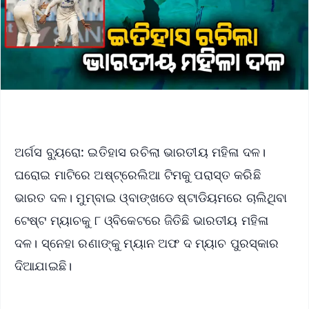
ଅର୍ଗସ ବ୍ୟୁରୋ: ଇତିହାସ ରଚିଲା ଭାରତୀୟ ମହିଳା ଦଳ।
ଘରୋଇ ମାଟିରେ ଅଷ୍ଟ୍ରେଲିଆ ଟିମକୁ ପରାସ୍ତ କରିଛି
ଭାରତ ଦଳ। ମୁମ୍ବାଇ ଓ୍ବାଙ୍ଖଡେ ଷ୍ଟାଡିୟମରେ ଚାଲିଥିବା
ଟେଷ୍ଟ ମ୍ୟାଚକୁ ୮ ଓ୍ବିକେଟରେ ଜିତିଛି ଭାରତୀୟ ମହିଳା
ଦଳ। ସ୍ନେହା ରଣାଙ୍କୁ ମ୍ୟାନ ଅଫ ଦ ମ୍ୟାଚ ପୁରସ୍କାର
ଦିଆଯାଇଛି।