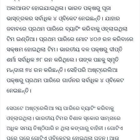
ଅଲଆଉଟ ହୋଇଯାଇଥିଳା। ଭାରତ ପକ୍ଷରୁ ପୂଜା
ଭାସ୍ତ୍ରକର ସର୍ବାଧିକ ୪ ଓ୍ବିକେଟ ନେଇଛନ୍ତି। ଯାହାର
ଜବାବରେ ପ୍ରଥମ ପାରିରେ ବ୍ୟାଟିଂ କରିବାକୁ ଓହ୍ଲାଇଥିଲା
ଟିମ ଇଣ୍ଡିଆ। ପ୍ରଥମ ପାରିରେ ମୋଟ ୪୦୬ ରନ କରିବାରେ
ସକ୍ଷମ ହୋଇଥିଲା ଟିମ। ଭାରତୀୟ ଦଳ ପକ୍ଷରୁ ଦୀପ୍ତି
ଶର୍ମା ସର୍ବାଧିକ ୭୮ ରନ କରିଥିଲେ। ତାଙ୍କ ପଛକୁ ସ୍ମୃତି
ମନ୍ଦାନା ୭୪ ରନ କରିଛନ୍ତି। ସେହିପରି ଅଷ୍ଟ୍ରେଲିଆ
ପକ୍ଷରୁ ପ୍ରଥମ ପାରିରେ ଗାର୍ଡନର ସର୍ବାଧିକ ୪ ଓ୍ବିକେଟ
ନେଇଛନ୍ତି।
ସେପଟେ ଅଷ୍ଟ୍ରେଲିଆ ୨ୟ ପାରିରେ ବ୍ୟାଟିଂ କରିବାକୁ
ଓହ୍ଲାଇଥିଲା। ଭାରତୀୟ ଟିମର ବିଶାଳ ସ୍କୋର ସାମ୍ନାରେ
ଅଧିକ ସମୟ ତିଷ୍ଠିପାରି ନ ଥିଲା କଙ୍ଗାରୁ ବାହିନୀ। ଗୋଟିଏ
ପରେ ପରେ ଗୋଟିଏ ଓ୍ବିକେଟର ହୋଇଥିଲା ପତନ। ଆଉ