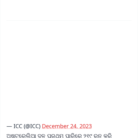
✨
📱 Get Argus News App
📰 60 Word News
🎬 Argus Podcast
📺 Live TV and Breaking News
🔔 Free Notification Alerts
Download Free:
Android - Scan QR
iOS - Scan QR
— ICC (@ICC)
December 24, 2023
ଅଷ୍ଟ୍ରେଲିଆ ଦଳ ପ୍ରଥମ ପାରିରେ ୨୧୯ ରନ କରି