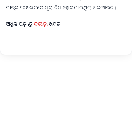
ମାତ୍ର ୨୬୧ ରନରେ ପୁରା ଟିମ ହୋଇଯାଇଥିଲା ଅଲଆଉଟ।
ଅଧିକ ପଢ଼ନ୍ତୁ
କ୍ରୀଡ଼ା
ଖବର