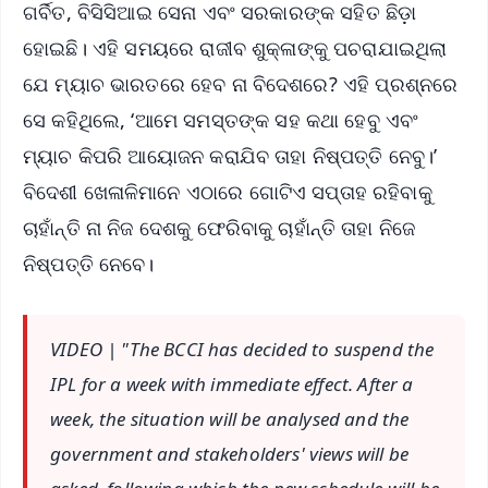
ଗର୍ବିତ, ବିସିସିଆଇ ସେନା ଏବଂ ସରକାରଙ୍କ ସହିତ ଛିଡ଼ା
ହୋଇଛି। ଏହି ସମୟରେ ରାଜୀବ ଶୁକ୍ଳାଙ୍କୁ ପଚରାଯାଇଥିଲା
ଯେ ମ୍ୟାଚ ଭାରତରେ ହେବ ନା ବିଦେଶରେ? ଏହି ପ୍ରଶ୍ନରେ
ସେ କହିଥିଲେ, ‘ଆମେ ସମସ୍ତଙ୍କ ସହ କଥା ହେବୁ ଏବଂ
ମ୍ୟାଚ କିପରି ଆୟୋଜନ କରାଯିବ ତାହା ନିଷ୍ପତ୍ତି ନେବୁ।’
ବିଦେଶୀ ଖେଳାଳିମାନେ ଏଠାରେ ଗୋଟିଏ ସପ୍ତାହ ରହିବାକୁ
ଚାହାଁନ୍ତି ନା ନିଜ ଦେଶକୁ ଫେରିବାକୁ ଚାହାଁନ୍ତି ତାହା ନିଜେ
ନିଷ୍ପତ୍ତି ନେବେ।
VIDEO | "The BCCI has decided to suspend the
IPL for a week with immediate effect. After a
week, the situation will be analysed and the
government and stakeholders' views will be