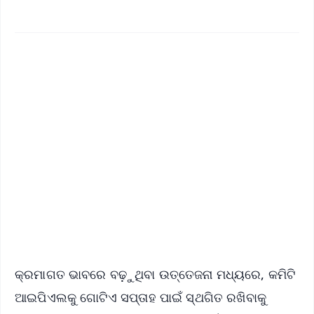
✨
📱 Get Argus News App
📰 60 Word News
🎬 Argus Podcast
📺 Live TV and Breaking News
🔔 Free Notification Alerts
Download Free:
Android - Scan QR
iOS - Scan QR
କ୍ରମାଗତ ଭାବରେ ବଢ଼ୁଥିବା ଉତ୍ତେଜନା ମଧ୍ୟରେ, କମିଟି
ଆଇପିଏଲକୁ ଗୋଟିଏ ସପ୍ତାହ ପାଇଁ ସ୍ଥଗିତ ରଖିବାକୁ