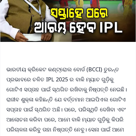
ଭାରତୀୟ କ୍ରିକେଟ କଣ୍ଟ୍ରୋଲ ବୋର୍ଡ (BCCI) ତୁରନ୍ତ
ପ୍ରଭାବରେ ଚଳିତ IPL 2025 ର ବାକି ମ୍ୟାଚ ଗୁଡ଼ିକୁ
ଗୋଟିଏ ସପ୍ତାହ ପାଇଁ ସ୍ଥଗିତ ରଖିବାକୁ ନିଷ୍ପତ୍ତି ନେଇଛି।
ରାଜୀବ ଶୁକ୍ଳା କହିଛନ୍ତି ଯେ ବର୍ତ୍ତମାନ ଆଇପିଏଲ ଗୋଟିଏ
ସପ୍ତାହ ପାଇଁ ସ୍ଥଗିତ ଅଛି। ପରେ, ପରିସ୍ଥିତି ଦେଖିବା ଏବଂ
ଆଲୋଚନା କରିବା ପରେ, ଆମେ ବାକି ମ୍ୟାଚ ଗୁଡ଼ିକୁ କିପରି
ପରିଚାଳନା କରିବୁ ତାହା ନିଷ୍ପତ୍ତି ନେବୁ। ସେନା ପାଇଁ ଆମେ