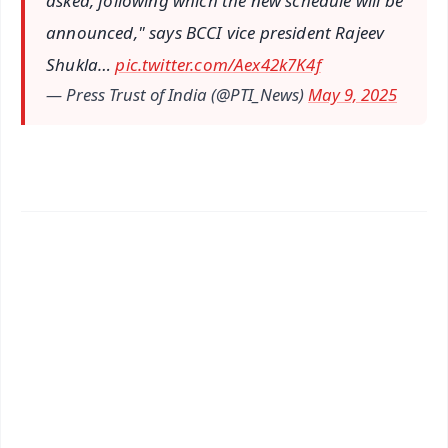
asked, following which the new schedule will be
announced," says BCCI vice president Rajeev
Shukla…
pic.twitter.com/Aex42k7K4f
— Press Trust of India (@PTI_News)
May 9, 2025