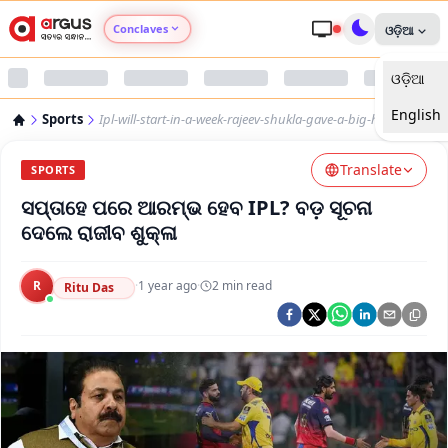
Conclaves
ଓଡ଼ିଆ
ଓଡ଼ିଆ
Argus Agri Vikas
English
Sports
Ipl-will-start-in-a-week-rajeev-shukla-gave-a-big-hint
Argus Nari Shakti
Translate
SPORTS
Argus Education Next
ସପ୍ତାହେ ପରେ ଆରମ୍ଭ ହେବ IPL? ବଡ଼ ସୂଚନା
ଦେଲେ ରାଜୀବ ଶୁକ୍ଳା
Argus Health Connect
R
·
1 year ago
·
2
min read
Ritu Das
Argus Swaad Odisha
Argus Chalo Dekhein Apna Desh