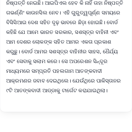
ନିଷ୍ପତ୍ତି ନେଇଛି। ଆଇପିଏଲ ହେବ କି ନାହିଁ ତାହା ନିଷ୍ପତ୍ତି
ଗଭର୍ଣ୍ଣିଂ କାଉନସିଲ ନେବ। ଏହି ଗୁରୁତ୍ୱପୂର୍ଣ୍ଣ ସମୟରେ
ବିସିସିଆଇ ଦେଶ ସହିତ ଦୃଢ଼ ଭାବରେ ଛିଡ଼ା ହୋଇଛି। ବୋର୍ଡ
କହିଛି ଯେ ଆମେ ଭାରତ ସରକାର, ସଶସ୍ତ୍ର ବାହିନୀ ଏବଂ
ଆମ ଦେଶର ଲୋକଙ୍କ ସହିତ ଆମର ଏକତା ପ୍ରକାଶ
କରୁଛୁ। ବୋର୍ଡ ଆମର ସଶସ୍ତ୍ର ବାହିନୀର ସାହସ, ଧୈର୍ଯ୍ୟ
ଏବଂ ସେବାକୁ ସଲାମ କରେ। ସେ ଅପରେଶନ ସିନ୍ଦୂର
ମାଧ୍ୟମରେ ସମ୍ପ୍ରତି ପହଲଗାମ ଆତଙ୍କବାଦୀ
ଆକ୍ରମଣର ଜବାବ ଦେଇଥିଲେ। ଯେଉଁଥିରେ ପାକିସ୍ତାନର
୯ଟି ଆତଙ୍କବାଦୀ ଆଡ୍ଡାକୁ ଟାର୍ଗେଟ କରାଯାଇଥିଲା।