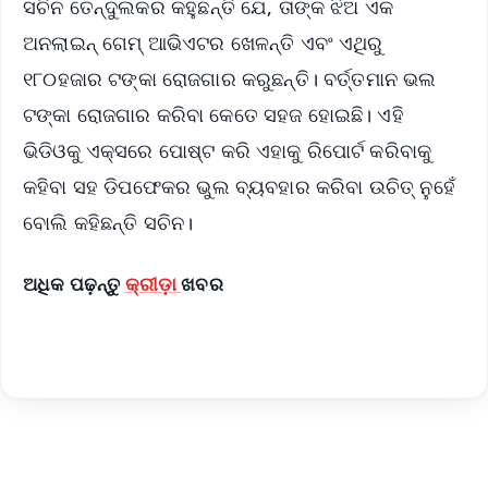
ସଚିନ ତେନ୍ଦୁଲକର କହୁଛନ୍ତି ଯେ, ତାଙ୍କ ଝିଅ ଏକ
ଅନଲାଇନ୍ ଗେମ୍ ଆଭିଏଟର ଖେଳନ୍ତି ଏବଂ ଏଥିରୁ
୧୮୦ହଜାର ଟଙ୍କା ରୋଜଗାର କରୁଛନ୍ତି। ବର୍ତ୍ତମାନ ଭଲ
ଟଙ୍କା ରୋଜଗାର କରିବା କେତେ ସହଜ ହୋଇଛି। ଏହି
ଭିଡିଓକୁ ଏକ୍ସରେ ପୋଷ୍ଟ କରି ଏହାକୁ ରିପୋର୍ଟ କରିବାକୁ
କହିବା ସହ ଡିପଫେକର ଭୁଲ ବ୍ୟବହାର କରିବା ଉଚିତ୍ ନୁହେଁ
ବୋଲି କହିଛନ୍ତି ସଚିନ।
ଅଧିକ ପଢ଼ନ୍ତୁ
କ୍ରୀଡ଼ା
ଖବର