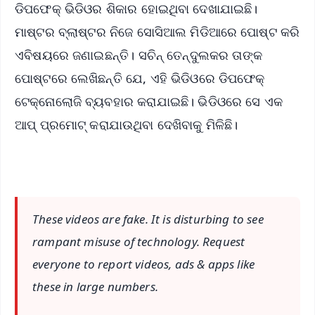
ଡିପଫେକ୍ ଭିଡିଓର ଶିକାର ହୋଇଥିବା ଦେଖାଯାଇଛି।
ମାଷ୍ଟର ବ୍ଲାଷ୍ଟର ନିଜେ ସୋସିଆଲ ମିଡିଆରେ ପୋଷ୍ଟ କରି
ଏବିଷୟରେ ଜଣାଇଛନ୍ତି। ସଚିନ୍ ତେନ୍ଦୁଲକର ତାଙ୍କ
ପୋଷ୍ଟରେ ଲେଖିଛନ୍ତି ଯେ, ଏହି ଭିଡିଓରେ ଡିପଫେକ୍
ଟେକ୍ନୋଲୋଜି ବ୍ୟବହାର କରାଯାଇଛି। ଭିଡିଓରେ ସେ ଏକ
ଆପ୍ ପ୍ରମୋଟ୍ କରାଯାଉଥିବା ଦେଖିବାକୁ ମିଳିଛି।
These videos are fake. It is disturbing to see
rampant misuse of technology. Request
everyone to report videos, ads & apps like
these in large numbers.