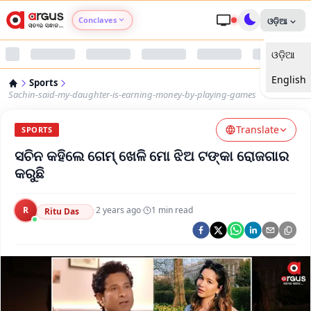
Conclaves
ଓଡ଼ିଆ
ଓଡ଼ିଆ
Argus Agri Vikas
English
Sports
Argus Nari Shakti
Sachin-said-my-daughter-is-earning-money-by-playing-games
Translate
Argus Education Next
SPORTS
ସଚିନ କହିଲେ ଗେମ୍ ଖେଳି ମୋ ଝିଅ ଟଙ୍କା ରୋଜଗାର
Argus Health Connect
କରୁଛି
Argus Swaad Odisha
R
·
2 years ago
·
1
min read
Ritu Das
Argus Chalo Dekhein Apna Desh