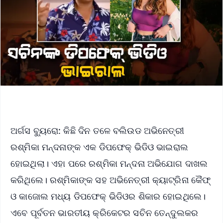
ଅର୍ଗସ ବ୍ୟୁରୋ: କିଛି ଦିନ ତଳେ ବଲିଉଡ ଅଭିନେତ୍ରୀ
ରଶ୍ମିକା ମନ୍ଦନାଙ୍କ ଏକ ଡିପଫେକ୍ ଭିଡିଓ ଭାଇରାଲ
ହୋଇଥିଲା। ଏହା ପରେ ରଶ୍ମିକା ମନ୍ଦନା ଅଭିଯୋଗ ଦାଖଲ
କରିଥିଲେ। ରଶ୍ମିକାଙ୍କ ସହ ଅଭିନେତ୍ରୀ କ୍ୟାଟ୍ରିନା କୈଫ୍
ଓ କାଜୋଲ ମଧ୍ୟ ଡିପଫେକ୍ ଭିଡିଓର ଶିକାର ହୋଇଥିଲେ।
ଏବେ ପୂର୍ବତନ ଭାରତୀୟ କ୍ରିକେଟର ସଚିନ ତେନ୍ଦୁଲକର