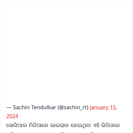
✨
📱 Get Argus News App
📰 60 Word News
🎬 Argus Podcast
📺 Live TV and Breaking News
🔔 Free Notification Alerts
Download Free:
Android - Scan QR
iOS - Scan QR
— Sachin Tendulkar (@sachin_rt)
January 15,
2024
ସୋସିଆଲ ମିଡିଆରେ ଭାଇରାଲ ହୋଇଥିବା ଏହି ଭିଡିଓରେ