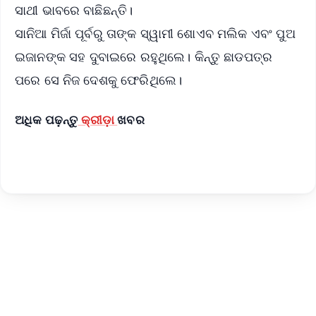
ସାଥୀ ଭାବରେ ବାଛିଛନ୍ତି।
ସାନିଆ ମିର୍ଜା ପୂର୍ବରୁ ତାଙ୍କ ସ୍ୱାମୀ ଶୋଏବ ମଲିକ ଏବଂ ପୁଅ
ଇଜାନଙ୍କ ସହ ଦୁବାଇରେ ରହୁଥିଲେ। କିନ୍ତୁ ଛାଡପତ୍ର
ପରେ ସେ ନିଜ ଦେଶକୁ ଫେରିଥିଲେ।
ଅଧିକ ପଢ଼ନ୍ତୁ
କ୍ରୀଡ଼ା
ଖବର