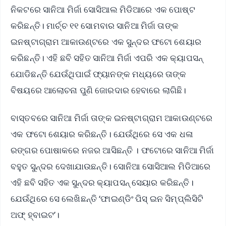
ନିକଟରେ ସାନିଆ ମିର୍ଜା ସୋସିଆଲ ମିଡିଆରେ ଏକ ପୋଷ୍ଟ
କରିଛନ୍ତି। ମାର୍ଚ୍ଚ ୧୧ ସୋମବାର ସାନିଆ ମିର୍ଜା ତାଙ୍କ
ଇନଷ୍ଟାଗ୍ରାମ ଆକାଉଣ୍ଟରେ ଏକ ସୁନ୍ଦର ଫଟୋ ଶେୟାର
କରିଛନ୍ତି। ଏହି ଛବି ସହିତ ସାନିଆ ମିର୍ଜା ଏପରି ଏକ କ୍ୟାପସନ୍
ଯୋଡିଛନ୍ତି ଯେଉଁଥିପାଇଁ ଫ୍ୟାନଙ୍କ ମଧ୍ୟରେ ତାଙ୍କ
ବିଷୟରେ ଆଲୋଚନା ପୁଣି ଜୋରଦାର ହେବାରେ ଲାଗିଛି।
ବାସ୍ତବରେ ସାନିଆ ମିର୍ଜା ତାଙ୍କ ଇନଷ୍ଟାଗ୍ରାମ ଆକାଉଣ୍ଟରେ
ଏକ ଫଟୋ ଶେୟାର କରିଛନ୍ତି। ଯେଉଁଥିରେ ସେ ଏକ ଧଳା
ରଙ୍ଗର ପୋଷାକରେ ନଜର ଆସିଛନ୍ତି । ଫଟୋରେ ସାନିଆ ମିର୍ଜା
ବହୁତ ସୁନ୍ଦର ଦେଖାଯାଉଛନ୍ତି। ସୋନିଆ ସୋସିଆଲ ମିଡିଆରେ
ଏହି ଛବି ସହିତ ଏକ ସୁନ୍ଦର କ୍ୟାପସନ୍ ସେୟାର କରିଛନ୍ତି।
ଯେଉଁଥିରେ ସେ ଲେଖିଛନ୍ତି ‘ଫାଇଣ୍ଡିଂ ପିସ୍ ଇନ ସିମ୍ପ୍ଲିସିଟି
ଅଫ୍ ହ୍ବାଇଟ’।