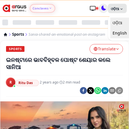
Conclaves
ଓଡ଼ିଆ
ଓଡ଼ିଆ
Argus Agri Vikas
English
Sports
Sania-shared-an-emotional-post-on-instagram
Argus Nari Shakti
Translate
SPORTS
Argus Education Next
ଇନଷ୍ଟାରେ ଭାବବିହ୍ବଳ ପୋଷ୍ଟ ଶେୟାର କଲେ
ସାନିଆ
Argus Health Connect
R
·
2 years ago
·
2
min read
Ritu Das
Argus Swaad Odisha
Argus Chalo Dekhein Apna Desh