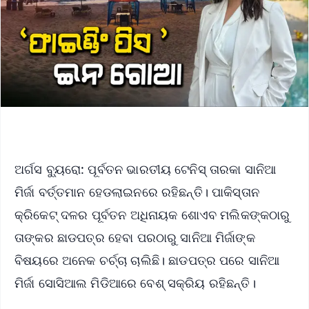
ଅର୍ଗସ ବ୍ୟୁରୋ: ପୂର୍ବତନ ଭାରତୀୟ ଟେନିସ୍ ତାରକା ସାନିଆ
ମିର୍ଜା ବର୍ତ୍ତମାନ ହେଡଲାଇନରେ ରହିଛନ୍ତି। ପାକିସ୍ତାନ
କ୍ରିକେଟ୍ ଦଳର ପୂର୍ବତନ ଅଧିନାୟକ ଶୋଏବ ମଲିକଙ୍କଠାରୁ
ତାଙ୍କର ଛାଡପତ୍ର ହେବା ପରଠାରୁ ସାନିଆ ମିର୍ଜାଙ୍କ
ବିଷୟରେ ଅନେକ ଚର୍ଚ୍ଚା ଚାଲିଛି। ଛାଡପତ୍ର ପରେ ସାନିଆ
ମିର୍ଜା ସୋସିଆଲ ମିଡିଆରେ ବେଶ୍ ସକ୍ରିୟ ରହିଛନ୍ତି।