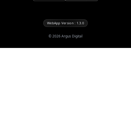
WebApp Version : 1.3.0
©
2026
Argus Digital