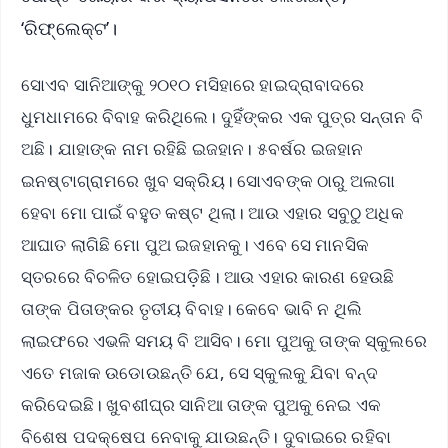
‘ରି‌ଫ୍ଲେକ୍ଟ’।
ସୋଏବ ସାନିଆଙ୍କୁ ୨୦୧୦ ମସିହାରେ ହାଇଦ୍ରାବାଦରେ
ଧୁମଧାମରେ ବିବାହ କରିଥିଲେ। ଦୁହିଁଙ୍କର ଏକ ପୁତ୍ର ସନ୍ତାନ ବି
ଅଛି। ଯାହାଙ୍କ ନାମ ରହିଛି ଇଜହାନ। ୫ବର୍ଷର ଇଜହାନ
ଇନଷ୍ଟାଗ୍ରାମରେ ଖୁବ ସକ୍ରିୟ। ସୋଏବଙ୍କ ଠାରୁ ଅଲଗା
ହେବା ମୋ ପାଇଁ ବହୁତ କଷ୍ଟ ଥିଲା। ଆଉ ଏହାର ସବୁଠୁ ଅଧିକ
ଆଘାତ ଲାଗିଛି ମୋ ପୁଅ ଇଜହାନକୁ। ଏବେ ସେ ମାନସିକ
ସ୍ତରରେ ବିଚଳିତ ହୋଇପଡ଼ିଛି। ଆଉ ଏହାର କାରଣ ହେଉଛି
ତାଙ୍କ ପିତାଙ୍କର ତୃତୀୟ ବିବାହ। କେବେ ଭାବି ନ ଥିଲି
ଲାଇଫରେ ଏଭଳି ସମୟ ବି ଆସିବ। ମୋ ପୁଅକୁ ତାଙ୍କ ସ୍କୁଲରେ
ଏତେ ମଜାକ ଉଡୋଉଛନ୍ତି ଯେ, ସେ ସ୍କୁଲକୁ ଯିବା ବନ୍ଦ
କରିଦେଇଛି। ଖୁବଶୀଘ୍ର ସାନିଆ ତାଙ୍କ ପୁଅକୁ ନେଇ ଏକ
ବିଶେଷ ପଦକ୍ଷେପ ନେବାକୁ ଯାଉଛନ୍ତି। ଦୁବାଇରେ ରହିବା