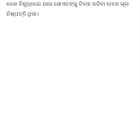
ଦେଶ ବିରୁଦ୍ଧରେ ଯାଇ ସୋଏବଙ୍କୁ ବିବାହ କରିବା ମୋର ଭୂଲ
ନିଷ୍ପତ୍ତି ଥିଲା।
✨