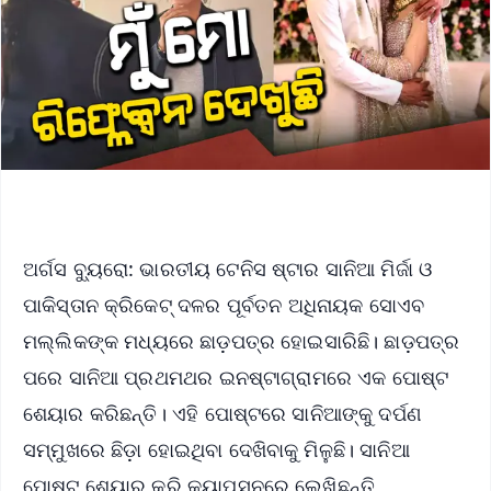
ଅର୍ଗସ ବ୍ୟୁରୋ: ଭାରତୀୟ ଟେନିସ ଷ୍ଟାର ସାନିଆ ମିର୍ଜା ଓ
ପାକିସ୍ତାନ କ୍ରିକେଟ୍ ଦଳର ପୂର୍ବତନ ଅଧିନାୟକ ସୋଏବ
ମଲ୍ଲିକଙ୍କ ମଧ୍ୟରେ ଛାଡ଼ପତ୍ର ହୋଇସାରିଛି। ଛାଡ଼ପତ୍ର
ପରେ ସାନିଆ ପ୍ରଥମଥର ଇନଷ୍ଟାଗ୍ରାମରେ ଏକ ପୋଷ୍ଟ
ଶେୟାର କରିଛନ୍ତି। ଏହି ପୋଷ୍ଟରେ ସାନିଆଙ୍କୁ ଦର୍ପଣ
ସମ୍ମୁଖରେ ଛିଡ଼ା ହୋଇଥିବା ଦେଖିବାକୁ ମିଳୁଛି। ସାନିଆ
ପୋଷ୍ଟ ଶେୟାର କରି କ୍ୟାପସନରେ ଲେଖିଛନ୍ତି,