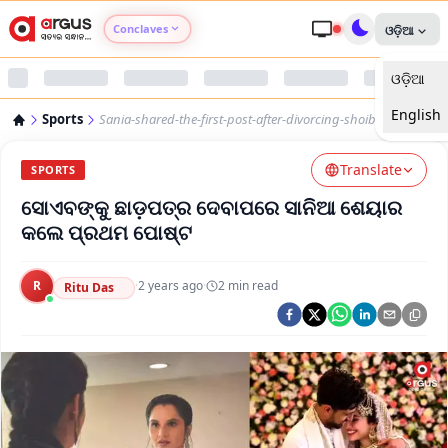
Conclaves
ଓଡ଼ିଆ
ଓଡ଼ିଆ
Argus Agri Vikas
English
Sports
Sania-shared-the-first-post-after-divorcing-shoib
Argus Nari Shakti
Translate
SPORTS
Argus Education Next
ସୋଏବଙ୍କୁ ଛାଡ଼ପତ୍ର ଦେବାପରେ ସାନିଆ ଶେୟାର
କଲେ ପ୍ରଥମ ପୋଷ୍ଟ
Argus Health Connect
R
·
2 years ago
·
2
min read
Ritu Das
Argus Swaad Odisha
Argus Chalo Dekhein Apna Desh