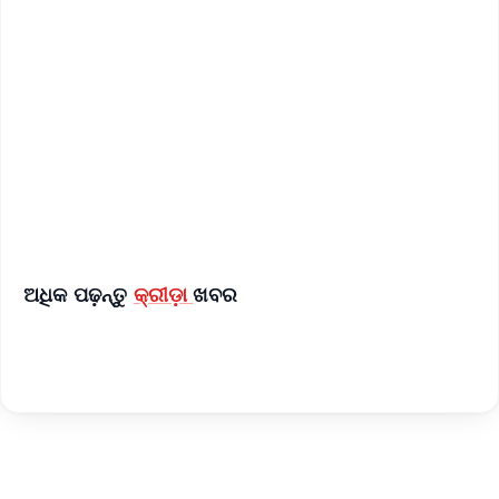
📱 Get Argus News App
📰 60 Word News
🎬 Argus Podcast
📺 Live TV and Breaking News
🔔 Free Notification Alerts
Download Free:
Android - Scan QR
iOS - Scan QR
ଅଧିକ ପଢ଼ନ୍ତୁ
କ୍ରୀଡ଼ା
ଖବର