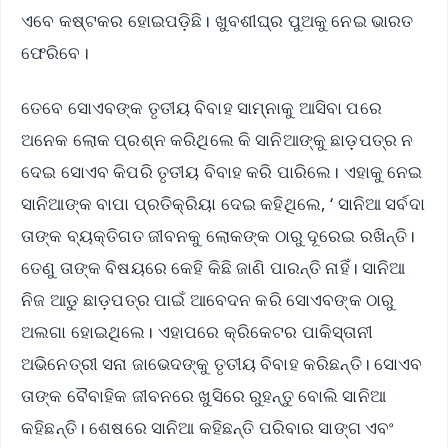
ଏବେ କଷ୍ଟକର ହୋଇପଡ଼ିଛି। ଖୁବଶୀଘ୍ର ପୁଅକୁ ନେଇ ଭାରତ
ଫେରିବେ।
ତେବେ ସୋଏବଙ୍କ ତୃତୀୟ ବିବାହ ସାମ୍ନ‌ାକୁ ଆସିବା ପରେ
ଅନେକ ଲୋକ ପ୍ରଶ୍ନ କରିଥିଲେ କି ସାନିଆଙ୍କୁ ଛାଡ଼ପତ୍ର ନ
ଦେଇ ସୋଏବ କିପରି ତୃତୀୟ ବିବାହ କରି ପାରିଲେ। ଏହାକୁ ନେଇ
ସାନିଆଙ୍କ ବାପା ପ୍ରତିକ୍ରିୟା ଦେଇ କହିଥିଲେ, ‘ ସାନିଆ ସର୍ବଦା
ତାଙ୍କ ବ୍ୟକ୍ତିଗତ ଜୀବନକୁ ଲୋକଙ୍କ ଠାରୁ ଦୂରେଇ ରଖିନ୍ତି।
ତେଣୁ ତାଙ୍କ ବିଷୟରେ କେହି କିଛି ଜାଣି ପାରନ୍ତି ନାହିଁ। ସାନିଆ
ନିଜ ଆଡୁ ଛାଡ଼ପତ୍ର ପାଇଁ ଆବେଦନ କରି ସୋଏବଙ୍କ ଠାରୁ
ଅଲଗା ହୋଇଥିଲେ। ଏହାପରେ କ୍ରିକେଟର ପାକିସ୍ତାନୀ
ଅଭିନେତ୍ରୀ ସନା ଜାଭେଦଙ୍କୁ ତୃତୀୟ ବିବାହ କରିଛନ୍ତି। ସୋଏବ
ତାଙ୍କ ବୈବାହିକ ଜୀବନରେ ଖୁସିରେ ରୁହନ୍ତୁ ବୋଲି ସାନିଆ
କହିଛନ୍ତି। ଶେଷରେ ସାନିଆ କହିଛନ୍ତି ପରିବାର ସାଙ୍ଗ ଏବଂ